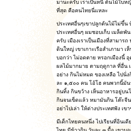
มานะครับ เราเป็นหนี้ ต้นไม้ใบห
ที่สุด คือคนไทยนี่แหละ
ประเทศอื่นๆเขาปลูกต้นไม้ไม่ขึ้น
ประเทศอื่นๆ ผมชอบเก็บ เมล็ดพัน
ครับ เมืองเราเป็นเมืองที่สามาร
ดินใหญ่ เขาเกาะเรือสำเภามา เห็นฝ
บอกว่า ไม่อดตาย หรอกเมืองนี้ อ
ผลไม้มากมาย ตามฤดูกาล ที่อื่น เ
อย่าง กินไม่หมด ของเหลือ ไปนั่งก
ละ ๑,๕๐๐ คน โอ้โฮ คนพวกนี้มันร
กินทิ้ง กินขว้าง เห็นอาหารอยู่บ
กินจนเข็ดแล้ว หมามันกิน โต๊ะจีน 
อย่าไปเล่า ให้ต่างประเทศฟัง เข
มีเด็กไทยคนหนึ่ง ไปเรียนที่อินเดี
ไทย มีข้าวกิน วันละ ๓ มื้อ เขาบ