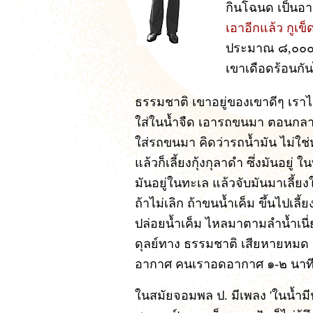
กินโฉนด เป็นอา
เอาอีกแล้ว กูเข็ด
ประมาณ ๘,๐๐๐ ไ
เขาเดือดร้อนก
ธรรมชาติ เขาอยู่ของเขาดีๆ เรา
ใส่ในน้ำจืด เอารถขนมา ตอนกล
ใส่รถขนมา คิดว่ารถน้ำมัน ไม่ใช่
แล้วก็เลี้ยงกุ้งกุลาดำ ซึ่งมันอยู่ ใ
มันอยู่ในทะเล แล้วจับมันมาเลี้
ถ้าไม่เลิก ถ้าขนน้ำเค็ม ขึ้นไปเลี้
ปล่อยน้ำเค็ม ไหลมาตามลำน้ำเนี
ดุลย์ทาง ธรรมชาติ เสียหายหมด เ
อากาศ คนเราอดอากาศ ๑-๒ นาที
ในสมัยจอมพล ป. มีเพลง 'ในน้ำม