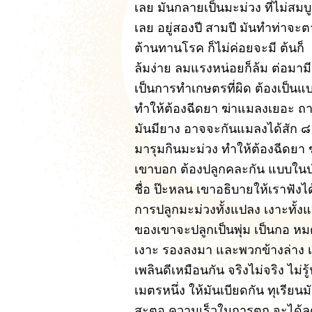
เลย มันกลายเป็นมะม่วง ที่ไม่สมบ
เลย อยู่สองปี สามปี มันทำท่าจะต
ต้านทานโรค ก็ไม่ค่อยจะมี ต้นก็
ล้มง่าย ลมแรงหน่อยก็ล้ม ต่อมามี
เป็นการทำเกษตรที่ผิด ต้องเป็นแ
ทำให้ต้องฉีดยา ฆ่าแมลงเยอะ ถา
มันมียาง อาจจะกันแมลงได้สัก ๘ ช
มารุมกินมะม่วง ทำให้ต้องฉีดยา
เขาบอก ต้องปลูกคละกัน แบบในป่า
ชื่อ ป๊ะหลน เขาอธิบายให้เราฟังได
การปลูกมะม่วงทั้งแปลง เงาะทั้ง
ของเขาจะปลูกเป็นพุ่ม เป็นกอ หมดเ
เงาะ รองลงมา และพวกข้างล่าง เ
เพลินดีเหมือนกัน จริงไม่จริง ไม่
เมตรหนึ่ง ให้มันเบียดกัน ทุเรีย
สะตอ ความเร็วในการตก จะได้ลด