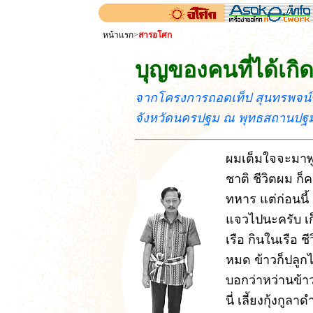
หน้าแรก
>
สารอโศก
บุญของคนที่ได้เก
จากโครงการถอดเท็ป สุนทรพจน์ขอ
จังหวัดนครปฐม ณ พุทธสถานปฐ
ผมเต็มใจจะมาพ
ชาติ ชีวิตผม ก็
ทหาร แต่ก่อนนี้ 
แจวไปนะครับ เก
เรือ กินในเรือ ชี
หมด ข้าวก็ปลูกไ
บอกว่าหว่านข้า
นี่ เลี้ยงกุ้งกูล