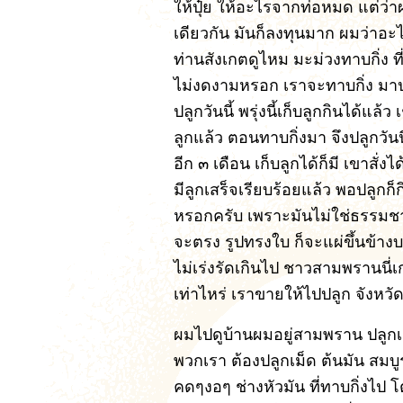
ให้ปุ๋ย ให้อะไรจากท่อหมด แต่ว่
เดียวกัน มันก็ลงทุนมาก ผมว่าอะไร
ท่านสังเกตดูไหม มะม่วงทาบกิ่ง ท
ไม่งดงามหรอก เราจะทาบกิ่ง มาปลูก
ปลูกวันนี้ พรุ่งนี้เก็บลูกกินได้แล
ลูกแล้ว ตอนทาบกิ่งมา จึงปลูกวันนี
อีก ๓ เดือน เก็บลูกได้ก็มี เขาสั่ง
มีลูกเสร็จเรียบร้อยแล้ว พอปลูกก็
หรอกครับ เพราะมันไม่ใช่ธรรมชาต
จะตรง รูปทรงใบ ก็จะแผ่ขึ้นข้างบ
ไม่เร่งรัดเกินไป ชาวสามพรานนี่เก่
เท่าไหร่ เราขายให้ไปปลูก จังหว
ผมไปดูบ้านผมอยู่สามพราน ปลูก
พวกเรา ต้องปลูกเม็ด ต้นมัน สมบูร
คดๆงอๆ ช่างหัวมัน ที่ทาบกิ่งไป 