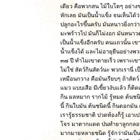
เดียว คือพวกสน ไม้ใบโตๆ อย่างของ
หักเลย มันเป็นน้ำแข็ง จนเห็นได้ว่า
ปลูกอะไรขึ้นครับ มันหนาวยิ่งกว่า
มะพร้าวไป มันก็ไม่งอก มันหนาวตา
เป็นน้ำแข็งอีกครับ คนแถวนั้น เขา
น้ำแข็งได้ และไม่อายุยืนอย่างพว
๓๗ ปี ทำไมเขาตายเร็ว เพราะเขาไ
ไม่ใช่ สัตว์กินสัตว์นะ พวกเรานี่ เ
เหมือนกวาง คือมันเรียบๆ ถ้าสัตว์
แมว แบบเสือ มีเขี้ยวงับแล้ว ก็ติ
กิน ผลหมาก รากไม้ รู้หมด ต้นชนิด
นี้ กินใบมัน ต้นชนิดนี้ กินดอกมัน
เรารู้ธรรมชาติ ปวดท้องก็รู้ เอาเป
โจร มาตากแดด ป่นทำยาลูกกลอนกิน
มากมายหลายชนิด รู้จักว่ามันเป็น