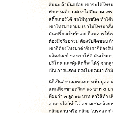
ส้มนะ ถ้ามันอร่อย เขาจะได้โทรม
ทำการผลิต แต่เราไม่มีตลาด เพร
สติ๊กเกอร์ได้ ผลไม้ทุกชนิด ทำไ
เขาโทรมาด่าผม เขาไม่โทรมาสั
มันเปรี้ยวเป็นบ้าเลย ก็สมควรให้
ต้องมีจริยธรรม ต้องรับผิดชอบ ถ
เขาก็ต้องโทรมาด่าซิ เราก็ต้องรับ
ผลิตภัณฑ์ ของเราให้ดี มันเป็นก
บริโภค และผู้ผลิตก็จะได้รู้ จากลูก
เป็น การแสดง ตรงไปตรงมา ถ้ามัน
นี่ก็เป็นลักษณะของการเพิ่มมูลค่า
แทนที่จะขายหวีละ ๑๐ บาท ๕ บาท
ที่ผมว่า ๓ ลูก ๑๒ บาท หาวิธีทำ เ
อาหารได้ก็ทำไว้ อย่างเช่นกล้วยห
กล้วยฉาบ หรือ กล้วย 'เบรคแตก' คื