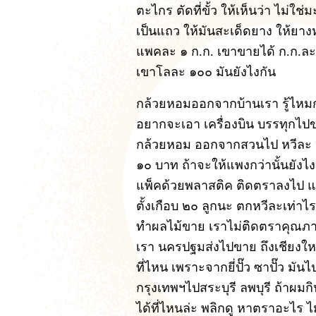
ตะไกร ตัดที่ขั้ว ให้เห็นว่า ไม่ใช
เป็นแถว ให้มันสะเด็ดยาง ให้ยาง
แพคละ ๑ ก.ก. เขาขายได้ ก.ก.
เขาโลละ ๑๐๐ มันยังไงกัน
กล้วยหอมออกจากบ้านเรา รู้ไหมก
อยากจะเอา เครื่องบิน บรรทุกไปข
กล้วยหอม ออกจากสวนไป หวีละ 
๑๐ บาท ถ้าจะให้แพงกว่านั้นยังไง
แพ็คด้วยพลาสติค ติดตราลงไป แพ
ตั้งเกือบ ๒๐ ลูกนะ ตกหวีละเท่าไร
ทำผลไม้ขาย เราไม่ติดตราคุณภา
เรา นครปฐมส่งไปขาย ถึงเชียงใหม
ที่ไหน เพราะจากยี่ปั๊ว ซาปั๊ว ม
กรุงเทพฯไปสระบุรี ลพบุรี ถ้าผมกิน 
ได้ที่ไหนล่ะ พลิกดู หาตราอะไร ไม