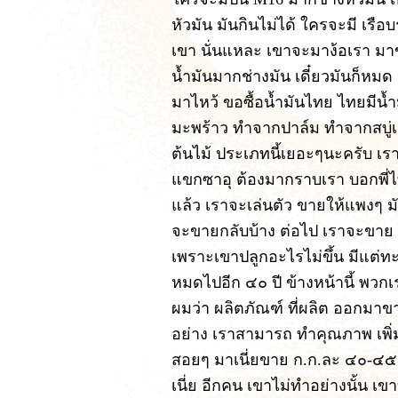
หัวมัน มันกินไม่ได้ ใครจะมี เรือ
เขา นั่นแหละ เขาจะมาง้อเรา มา
น้ำมันมากช่างมัน เดี๋ยวมันก็หมด
มาไหว้ ขอซื้อน้ำมันไทย ไทยมีน้
มะพร้าว ทำจากปาล์ม ทำจากสบู่เ
ต้นไม้ ประเภทนี้เยอะๆนะครับ เร
แขกซาอุ ต้องมากราบเรา บอกพี่ไท
แล้ว เราจะเล่นตัว ขายให้แพงๆ 
จะขายกลับบ้าง ต่อไป เราจะขาย น
เพราะเขาปลูกอะไรไม่ขึ้น มีแต่ทะเ
หมดไปอีก ๔๐ ปี ข้างหน้านี้ พวกเร
ผมว่า ผลิตภัณฑ์ ที่ผลิต ออกมาขา
อย่าง เราสามารถ ทำคุณภาพ เพิ่ม
สอยๆ มาเนี่ยขาย ก.ก.ละ ๔๐-๔๕ 
เนี่ย อีกคน เขาไม่ทำอย่างนั้น 