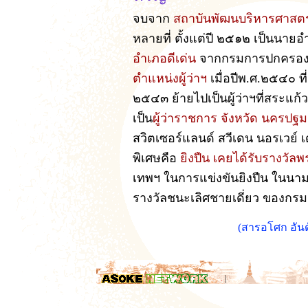
จบจาก
สถาบันพัฒนบริหารศาสต
หลายที่ ตั้งแต่ปี ๒๕๑๒ เป็นนาย
อำเภอดีเด่น
จากกรมการปกครอง เ
ตำแหน่งผู้ว่าฯ
เมื่อปีพ.ศ.๒๕๔๐ 
๒๕๔๓ ย้ายไปเป็นผู้ว่าฯที่สระแ
เป็น
ผู้ว่าราชการ จังหวัด นครปฐม
สวิตเซอร์แลนด์ สวีเดน นอรเวย์ 
พิเศษคือ
ยิงปืน เคยได้รับรางวั
เทพฯ ในการแข่งขันยิงปืน ในนา
รางวัลชนะเลิศชายเดี่ยว ของกรม
(สารอโศก อันด
.
|