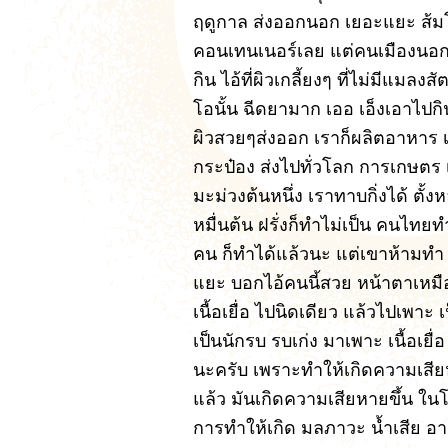
ฤดูกาล ส่งออกนอก เยอะแยะ ส้มโ
คอนเทนเนอร์เลย แต่คนเมืองนอก 
กิน ไอ้ที่ผิวเกลี้ยงๆ ที่ไม่มีแมล
โอนั้น ฉีดยามาก เออ เอ็งเอาไปกิ
ผิวสวยๆส่งออก เราก็ผลิตอาหาร
กระป๋อง ส่งไปทั่วโลก การเกษตร เ
มะม่วงต้นหนึ่ง เราทาบกิ่งได้ ตั้ง
หมื่นต้น ฝรั่งก็ทำไม่เป็น คนไทยท
คน ก็ทำได้แล้วนะ แต่เขาห้ามท
แยะ บอกไอ้คนนี้สวย หน้าตาเหมื
เนื้อเยื่อ ไปนิดเดียว แล้วไปเพ
เป็นนักรบ รบเก่ง มาเพาะ เนื้อเยื
นะครับ เพราะทำให้เกิดความเสีย
แล้ว มันเกิดความเสียหายขึ้น ใน
การทำให้เกิด มลภาวะ น้ำเสีย อาก