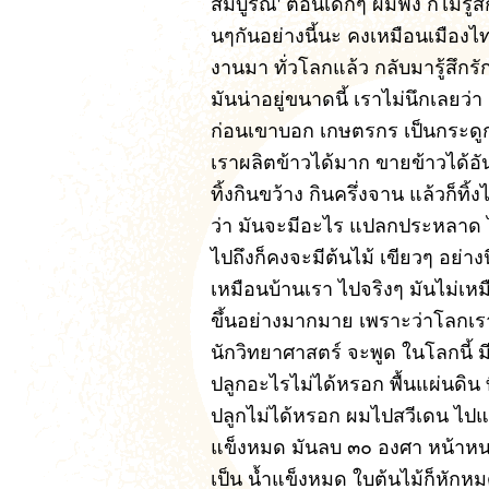
สมบูรณ์' ตอนเด็กๆ ผมฟัง ก็ไม่รู้
นๆกันอย่างนี้นะ คงเหมือนเมืองไท
งานมา ทั่วโลกแล้ว กลับมารู้สึกร
มันน่าอยู่ขนาดนี้ เราไม่นึกเลยว่า
ก่อนเขาบอก เกษตรกร เป็นกระดูกส
เราผลิตข้าวได้มาก ขายข้าวได้อัน
ทิ้งกินขว้าง กินครึ่งจาน แล้วก็ทิ้ง
ว่า มันจะมีอะไร แปลกประหลาด ไป
ไปถึงก็คงจะมีต้นไม้ เขียวๆ อย่า
เหมือนบ้านเรา ไปจริงๆ มันไม่เ
ขึ้นอย่างมากมาย เพราะว่าโลกเราก
นักวิทยาศาสตร์ จะพูด ในโลกนี้ มีด
ปลูกอะไรไม่ได้หรอก พื้นแผ่นดิน ที
ปลูกไม่ได้หรอก ผมไปสวีเดน ไปแ
แข็งหมด มันลบ ๓๐ องศา หน้าหนาว 
เป็น น้ำแข็งหมด ใบต้นไม้ก็หักหมด 