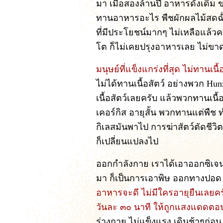
มา เมื่อสองล้านปี อาหารดั้งเดิ
ทานอาหารอะไร พืชผักผลไม้สดฉ่ำน้
ที่มีประโยชน์มากๆ ไม่เหลือแล้วค
โต ก็ไม่เคยปรุงอาหารเลย ไม่ขา
มนุษย์ที่แข็งแกร่งที่สุด ไม่ทานเนื
ไม่ได้ทานเนื้อสัตว์ อย่างพวก Hu
เนื้อสัตว์เลยครับ แล้วพวกทานเนื้
เคอร์กิส อายุสั้น พวกทานแต่พื
กิเลสมันพาไป การฆ่าสัตว์ตัดชีวิ
ก็เปลี่ยนแปลงไป
ออกกำลังกาย เราได้เอาออกซิเจ
มา ก็เป็นการเอาพิษ ออกทางปอด
อาหารจะดี ไม่มีใครอายุยืนเลยคร
วันละ ๓๐ นาที ให้ถูกแสงแดดตอนเ
ร่างกาย ไม่แข็งแรง เดินช้าๆก่อน