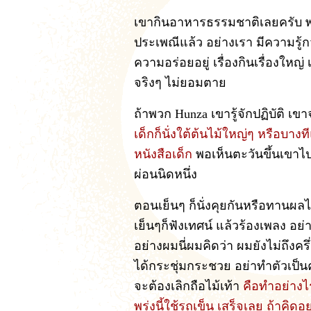
เขากินอาหารธรรมชาติเลยครับ พวก
ประเพณีแล้ว อย่างเรา มีความรู้ก
ความอร่อยอยู่ เรื่องกินเรื่องใหญ่
จริงๆ ไม่ยอมตาย
ถ้าพวก Hunza เขารู้จักปฏิบัติ เขา
เด็กก็นั่งใต้ต้นไม้ใหญ่ๆ หรือบา
หนังสือเด็ก
พอเห็นตะวันขึ้นเขาไ
ผ่อนนิดหนึ่ง
ตอนเย็นๆ ก็นั่งคุยกันหรือทานผล
เย็นๆก็ฟังเทศน์ แล้วร้องเพลง อย
อย่างผมนี่ผมคิดว่า ผมยังไม่ถึงครึ
ได้กระชุ่มกระชวย อย่าทำตัวเป็นคน
จะต้องเลิกถือไม้เท้า
คือทำอย่างไรใ
พรุ่งนี้ใช้รถเข็น เสร็จเลย ถ้าคิดอ