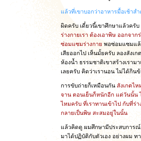
แล้วที่เขาบอกว่าอาหารมื้อเช้าสำค
ผิดครับ เดี๋ยวนี้เขาศึกษาแล้วครับ
ร่างกายเรา ต้องเอาพิษ ออกจากร่
ซ่อมแซมร่างกาย
พอซ่อมแซมแล้ว จ
เสียออกไป เห็นมั้ยครับ ลองสังเก
ห้องน้ำ ธรรมชาติเขาสร้างเราม
เลยครับ คิดว่าเรานอน ไม่ได้กินข
การขับถ่ายก็เหมือนกัน
สังเกตไห
จาน ตอนเย็นก็หนักอีก แต่วันนั้น 
ไหมครับ ที่เราทานเข้าไป กับที่ร
กลายเป็นพิษ สะสมอยู่ในนั้น
แล้วคิดดู ผมศึกษามีประสบการณ์กั
มาได้ปฏิบัติกับตัวเอง อย่างผม ท