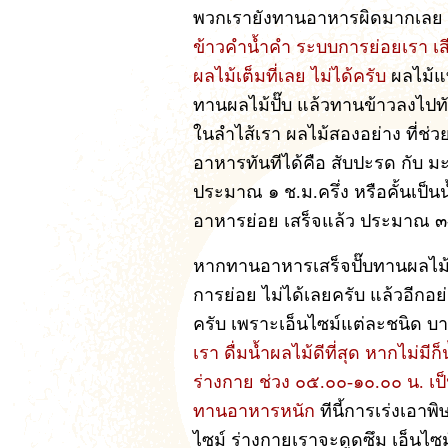
พวกเรายังทานอาหารผิดมากเลย
ข้าวคำน้ำคำ ระบบการย่อยเรา เส
ผลไม้เต็มที่เลย ไม่ได้ครับ
ผลไม้แท
ทานผลไม้ปั๊บ แล้วทานข้าวลงไปท
ในลำไส้เรา ผลไม้สองอย่าง ที่ช่
อาหารทันทีได้คือ สับปะรด กับ ม
ประมาณ ๑ ช.ม.ครึ่ง หรือคั้นเป็น
อาหารย่อย เสร็จแล้ว ประมาณ ๓
หากทานอาหารเสร็จปั๊บทานผลไม้
การย่อย ไม่ได้เลยครับ แล้วอีกอ
ครับ เพราะเอ็นไซม์แต่ละชนิด บา
เรา ดื่มน้ำผลไม้ดีที่สุด หากไม่มี
ร่างกาย ช่วง ๐๕.๐๐-๑๐.๐๐ น. เป็
ทานอาหารหนัก
ทีนี้การเร่งเอาพ
ไซม์ ร่างกายเราจะดูดซึม เอ็นไซม์ไ