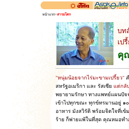
หน้าแรก
>
สารอโศก
บทส
เปรี
คุ
"หนุ่มน้อยจากไร่มะขามเปรี้ยว"
ส
สหรัฐอเมริกา และ รัสเซีย
แต่กลั
พยายามรักษา ทางแพทย์แผนปัจจุบั
เข้าไปทุกขณะ ทุกข์ทรมานอยู่ ๑๐ ป
อาหาร มังสวิรัติ พร้อมจิตใจที่เข้
ร้าย ก็พ่ายแพ้ในที่สุด คุณหมอท