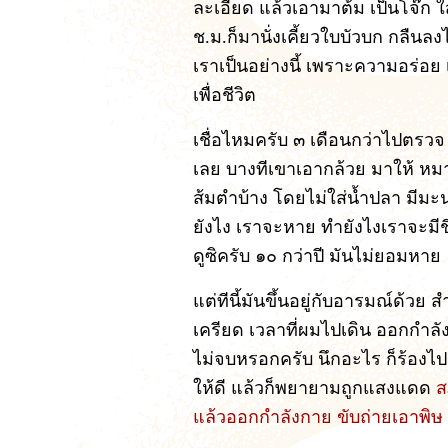
ละเอียด แล้วเอามาต้ม เป็นโจ๊ก ใ
ช.ม.ก็มานั่งเคี้ยวใบบัวบก กลืนล
เราเป็นอย่างนี้ เพราะความอร่อ
เพื่อชีวิต
เชื่อไหมครับ ๓ เดือนกว่าไปตรวจ
เลย บางทีเขาเอากล้วย มาให้ หมาย
ส้มตำบ้าง โดยไม่ใส่น้ำปลา มีมะ
ยังไง เราจะหาย ทำยังไงเราจะมีชี
ดูซิครับ ๑๐ กว่าปี มันไม่ยอมหาย
แต่ทีนี้มันขึ้นอยู่กับอารมณ์ด้วย
เครียด เวลาที่ผมไปเดิน ออกกำลั
ไม่จบหรอกครับ นึกอะไร ก็ร้องไป
ให้ดี แล้วก็พยายามถูกแสงแดด
ส
แล้วออกกำลังกาย ขับถ่ายเอาพิ