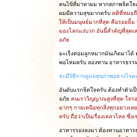
คนไข้ที่มาหาผม หากสภาพจิตใจเขาเ
ผมมีความสุขมากครับ
คติที่หมอถ
ให้เป็นมนุษย์มากที่สุด คือรอยยิ้ม
มองโลกแง่บวก อันนี้สำคัญที่สุดเล
อภัย
มะเร็งต่อมลูกหมากมันเกิดมาได้ มั
พอไหมครับ ลองทาน อาหารธรรมชาติ
จะมีวิธีการดูแลสุขภาพอย่างไรค
อันดับแรกจิตใจครับ ต้องทำตัวเป็
อภัย
คนเราวิญญาณสูงที่สุด ใจรอง
มากๆ กายเหนือทุกสิ่งทุกอย่างเลยค
ครับ ถือว่าเป็นเรื่องเหลวไหล ซึ่งเ
อาหารรองลงมา ต้องทานอาหารธรรม