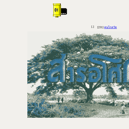
[.]
[231]
คนไกลวัด