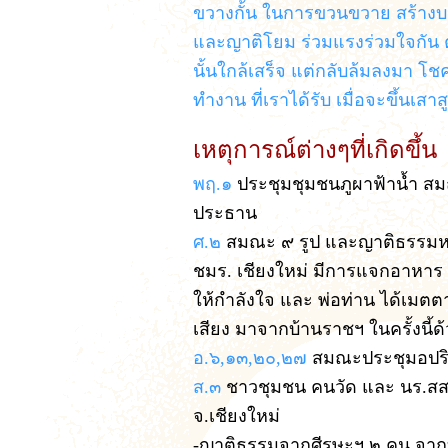
ขวางกั้น ในการขวนขวาย สร้างบา
และญาติโยม ร่วมแรงร่วมใจกัน ตั้ง
นั้นใกล้เสร็จ แต่กลับล้มลงมา โช
ทำงาน ที่เราได้รับ เมื่อจะขึ้นเสาส
เหตุการณ์ต่างๆที่เกิดขึ้น
พฤ.๑
ประชุมชุมชนภูผาฟ้าน้ำ สมณ
ประธาน
ศ.๒
สมณะ ๙ รูป และญาติธรรมหล
ชมร. เชียงใหม่ มีการแจกอาหาร ใ
ให้กำลังใจ และ พ่อท่าน ได้เมต
เสียง มาจากบ้านราชฯ ในครั้งนี้ด
อ.๖,๑๓,๒๐,๒๗
สมณะประชุมอปริ
ส.๓
ชาวชุมชน คนวัด และ นร.สส.ภ
จ.เชียงใหม่
-ญาติธรรมจากศีรษะฯ ๒ คน จากบ