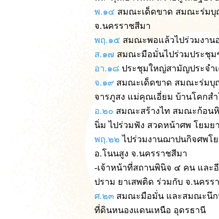
พ.๑๔
สมณะเด็ดขาด สมณะร่มบุญ
จ.นครราชสีมา
พฤ.๑๕
สมณะพอแล้วไปร่วมงานอบร
ส.๑๗
สมณะมือมั่นไปร่วมประชุม
อา.๑๘
ประชุมใหญ่สามัญประจำเ
จ.๑๙
สมณะเด็ดขาด สมณะร่มบุญแ
จารภูสง แม่คุณเอี่ยม บ้านโคกสำโ
อ.๒๐
สมณะสร้างไท สมณะก้อนหิ
นิ่ม ไปร่วมฟัง สวดหน้าศพ โยมย
พฤ.๒๒
ไปร่วมงานฌาปนกิจศพโยม
อ.โนนสูง จ.นครราชสีมา
-เจ้าหน้าที่สถานพินิจ ๔ คน แล
ปราม ยาเสพติด ร่วมกับ จ.นครราช
ศ.๒๓
สมณะมือมั่น และสมณะนึกน
ที่ดินหนองแดนเหนือ อุดรธานี