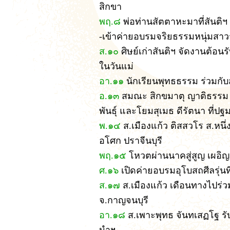
สิกขา
พฤ.๘
พ่อท่านสัตตาหะมาที่สันติฯ
-เข้าค่ายอบรมจริยธรรมหนุ่มสาวรุ
ส.๑๐
ศิษย์เก่าสันติฯ จัดงานต้อน
ในวันแม่
อา.๑๑
นักเรียนพุทธธรรม ร่วมกับ
อ.๑๓
สมณะ สิกขมาตุ ญาติธรรม 
พันธุ์ และโยมสุเมธ ดีรัตนา ที่ป
พ.๑๔
ส.เมืองแก้ว ติสสวโร ส.หนึ่
อโศก ปราจีนบุรี
พฤ.๑๕
โหวตผ่านนาคสู่สูญ เผอิญด
ศ.๑๖
เปิดค่ายอบรมอุโบสถศีลรุ่นท
ส.๑๗
ส.เมืองแก้ว เดือนทางไปร่ว
จ.กาญจนบุรี
อา.๑๘
ส.เพาะพุทธ จันทเสฏโฐ รับ