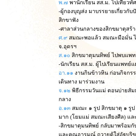
พ.๗
พานักเรียน สส.ม. ไปเที่ยว
-ผู้กองบุญส่ง มาบรรยายเกี่ยวกั
สิกขาฟัง
-ศาลาส่วนกลางของสิกขมาตุสร้าง
ศ.๙
สมณะพอแล้ว สมณะมือมั่น ไ
จ.อุดรฯ
ส.๑๐
สิกขมาตุมนทิพย์ ไปพบแพทย
-นักเรียน สส.ม. ผู้ไปเรียนแพทย
อา.๑๑
งานกินข้าวหิน ก่อนกิจกรร
เดินทาง มาร่วมงาน
จ.๑๒
พิธีกรรมวันแม่ ตอนบ่ายสัม
กลาง
อ.๑๓
สมณะ ๑ รูป สิกขมาตุ ๑ รู
มาก (โยมแม่ สมณะเสียงศีล) และพ
-สิกขมาตุมนทิพย์ กลับมาพร้อมกั
และคุณอารมณ์ ถวายตู้ใส่อัฐบริขา