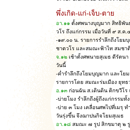
พึ่งเกิด-แก่-เจ็บ-ตาย
อา.๑๑
ตั้งศพนางบุญมาก สิทธิพัน
วโร ถึงแก่กรรม เมื่อวันที่ ๙ ส.ค
-๑๙.๐๐ น. รายการรำลึกถึงโยม
ชาตวโร และสมณะฟ้าไท สมชาต
จ.๑๒
เช้าตั้งศพนายสุเมธ ดีรัตน
วันนี้
-ค่ำรำลึกถึงโยมบุญมาก และโยมสุ
รายการโดย สมณะร่มเมือง ยุทธว
อ.๑๓
ก่อนฉัน ส.เดินดิน ติกขวี
-บ่ายโมง รำลึกถึงผู้ถึงแก่กรรมทั้
-บ่าย ๓ โมง เคลื่อนศพไปที่เมรุ
วันรุ่งขึ้น จึงฌาปนกิจโยมสุเมธ
อา.๑๘
สมณะ ๗ รูป สิกขมาตุ ๒ 