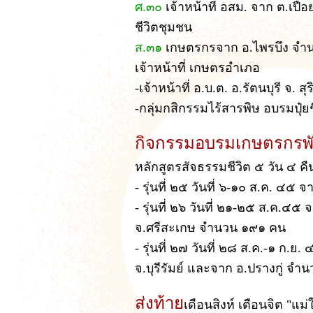
ศ.๓๐
เจ้าหน้าที่ อสม. จาก ต.เป
ชีวิตชุมชน
ส.๓๑
เกษตรกรจาก อ.ไพรบึง จำน
เจ้าหน้าที่ เกษตรอำเภอ
-เจ้าหน้าที่ อ.บ.ต. อ.รัตนบุรี จ.
-กลุ่มกสิกรรมไร้สารพิษ อบรมปุ
กิจกรรมอบรมเกษตรกรพั
หลักสูตรสัจธรรมชีวิต ๕ วัน ๔ คื
- รุ่นที่ ๒๕ วันที่ ๖-๑๐ ส.ค. 
- รุ่นที่ ๒๖ วันที่ ๒๑-๒๕ ส.ค.๔๕
จ.ศรีสะเกษ จำนวน ๑๙๑ คน
- รุ่นที่ ๒๗ วันที่ ๒๘ ส.ค.-๑ ก
จ.บุรีรัมย์ และจาก อ.ปรางกู่ จ
ส่งท้าย
เดือนสิงห์ เตือนจิต "แม่ใ