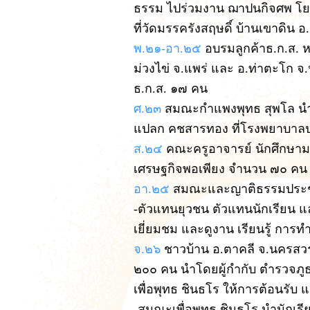
ธรรม ไปร่วมงาน ฌาปนกิจศพ โ
ที่วัดมรรครังสฤษดิ์ บ้านเขาดิน อ
พ.๒๑-อา.๒๕
อบรมลูกค้าธ.ก.ส. หล
ม่วงไข่ จ.แพร่ และ อ.ท่าตะโก 
ธ.ก.ส. ๑๗ คน
ศ.๒๓
สมณะกำแพงพุทธ สุพโล นำ
แปลก คชสารทอง ที่โรงพยาบาล
ส.๒๔
คณะครูอาจารย์ นักศึกษาม
เศรษฐกิจพอเพียง จำนวน ๗๐ คน
อา.๒๕
สมณะและญาติธรรมประชุมส
-ตัวแทนยุวชน ตัวแทนนักเรียน แ
เยี่ยมชม และดูงาน เรียนรู้ การท
จ.๒๖
ชาวบ้าน อ.ตาคลี จ.นครสว
๒๐๐ คน นำโดยผู้กำกับ ตำรวจภูธร
เพื่อพุทธ ชินธโร ให้การต้อนรั
-สมณะเพื่อพุทธ ชินธโร นำนักเรียน