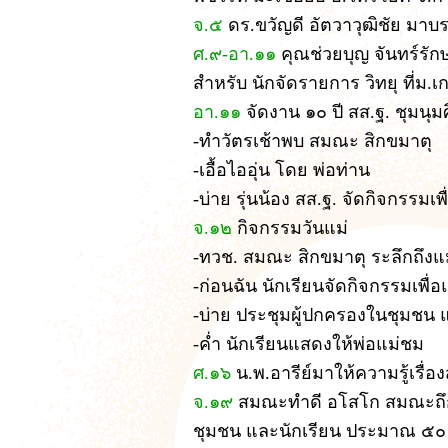
จ.๕
ดร.ขวัญดี อัตวาวุฒิชัย มาบ
ศ.๙-อา.๑๑
คุณช่วยบุญ จันทร์รั
สำหรับ นักจัดรายการ วิทยุ ที่
อา.๑๑
จัดงาน ๑๐ ปี สส.ฐ. ชุมนุม
-ทำวัตรเช้าพบ สมณะ สิกขมาตุ
-เอื้อไออุ่น โดย พ่อท่าน
-บ่าย รุ่นน้อง สส.ฐ. จัดกิจกรรมเพื่อ
จ.๑๒
กิจกรรมวันแม่
-ทวช. สมณะ สิกขมาตุ ระลึกถึงแม
-ก่อนฉัน นักเรียนจัดกิจกรรมเพื่อ
-บ่าย ประชุมผู้ปกครองในชุมชน แ
-ค่ำ นักเรียนแสดงให้พ่อแม่ชม
ศ.๑๖
น.พ.อารีย์มาให้ความรู้เรื่อ
จ.๑๙
สมณะทำดี อโสโก สมณะถึก
ชุมชน และนักเรียน ประมาณ ๕๐