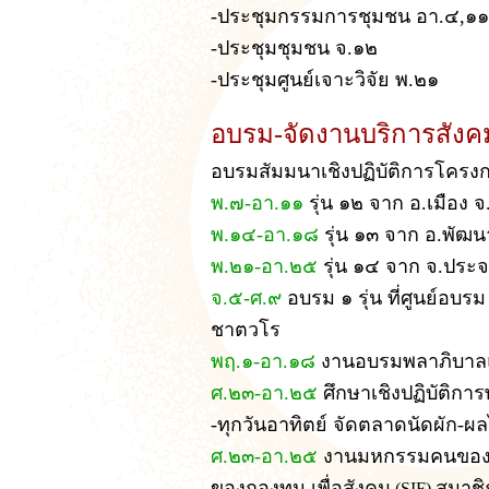
-ประชุมกรรมการชุมชน อา.๔,๑
-ประชุมชุมชน จ.๑๒
-ประชุมศูนย์เจาะวิจัย พ.๒๑
อบรม-จัดงานบริการสังค
อบรมสัมมนาเชิงปฏิบัติการโครงกา
พ.๗-อา.๑๑
รุ่น ๑๒ จาก อ.เมือง 
พ.๑๔-อา.๑๘
รุ่น ๑๓ จาก อ.พัฒน
พ.๒๑-อา.๒๕
รุ่น ๑๔ จาก จ.ปร
จ.๕-ศ.๙
อบรม ๑ รุ่น ที่ศูนย์อบรม
ชาตวโร
พฤ.๑-อา.๑๘
งานอบรมพลาภิบาลแพ
ศ.๒๓-อา.๒๕
ศึกษาเชิงปฏิบัติก
-ทุกวันอาทิตย์ จัดตลาดนัดผัก-ผลไ
ศ.๒๓-อา.๒๕
งานมหกรรมคนของแ
ของกองทุน เพื่อสังคม
สมาชิ
(SIF)