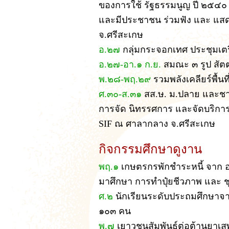
ของการใช้ รัฐธรรมนูญ ปี ๒๕๔๐ ซ
และมีประชาชน ร่วมฟัง และ แสด
จ.ศรีสะเกษ
อ.๒๗
กลุ่มกระจอกเทศ ประชุมเตร
อ.๒๗-อา.๑ ก.ย.
สมณะ ๓ รูป สัต
พ.๒๘-พฤ.๒๙
รวมพลังเคลียร์พื้นท
ศ.๓๐-ส.๓๑
สส.ษ. ม.ปลาย และชาว
การจัด นิทรรศการ และจัดบริการ
SIF ณ ศาลากลาง จ.ศรีสะเกษ
กิจกรรมศึกษาดูงาน
พฤ.๑
เกษตรกรพักชำระหนี้ จาก อ
มาศึกษา การทำปุ๋ยชีวภาพ และ ช
ศ.๒
นักเรียนระดับประถมศึกษาจาก
๑๐๓ คน
พ.๗
เยาวชนสัมพันธ์ต่อต้านยาเสพ