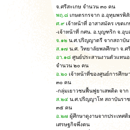
จ.ศรีสะเกษ จำนวน ๓๐ คน
พฤ.๘
เกษตรกรจาก อ.อุทุมพรพิส
ศ.๙
เจ้าหน้าที่ อาสาสมัคร เขตเ
-เจ้าหน้าที่ กศน. อ.บุญฑริก จ.
จ.๑๒
น.ศ.ปริญญาตรี จากสถาบั
ส.๑๗
น.ศ. วิทยาลัยพลศึกษา จ.
อา.๑๘
ศูนย์ประสานงานตัวแทนองค
จำนวน ๒๐ คน
อ.๒๐
เจ้าหน้าที่ของศูนย์การศึก
๓๐ คน
-กลุ่มเยาวชนฟื้นฟูยาเสพติด จาก
ส.๒๔
น.ศ.ปริญญาโท สถาบันราชภั
๓๕ คน
อ.๒๗
ผู้ศึกษาดูงานจากประเทศติม
เศรษฐกิจพึ่งตน