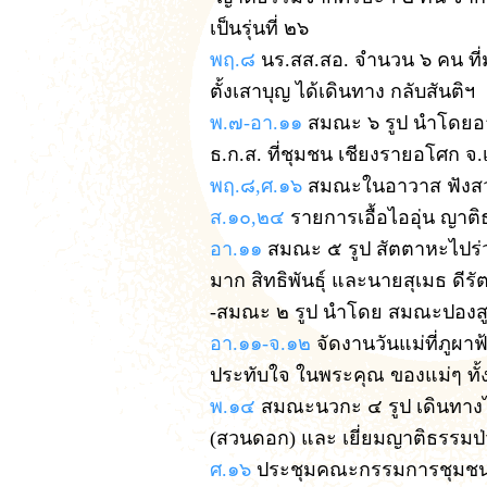
เป็นรุ่นที่ ๒๖
พฤ.๘
นร.สส.สอ. จำนวน ๖ คน ที่มาเ
ตั้งเสาบุญ ได้เดินทาง กลับสันติฯ
พ.๗-อา.๑๑
สมณะ ๖ รูป นำโดยอา
ธ.ก.ส. ที่ชุมชน เชียงรายอโศก จ.
พฤ.๘,ศ.๑๖
สมณะในอาวาส ฟังส
ส.๑๐,๒๔
รายการเอื้อไออุ่น ญาต
อา.๑๑
สมณะ ๕ รูป สัตตาหะไปร่
มาก สิทธิพันธุ์ และนายสุเมธ ดีร
-สมณะ ๒ รูป นำโดย สมณะปองสูญ
อา.๑๑-จ.๑๒
จัดงานวันแม่ที่ภูผาฟ
ประทับใจ ในพระคุณ ของแม่ๆ ทั
พ.๑๔
สมณะนวกะ ๔ รูป เดินทางไ
(สวนดอก) และ เยี่ยมญาติธรรมป่
ศ.๑๖
ประชุมคณะกรรมการชุมชนภ