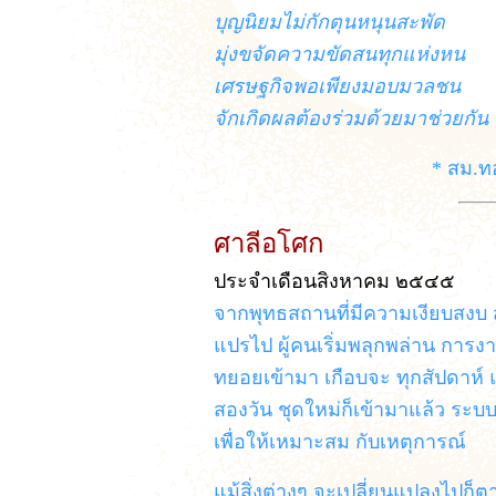
บุญนิยมไม่กักตุนหนุนสะพัด
มุ่งขจัดความขัดสนทุกแห่งหน
เศรษฐกิจพอเพียงมอบมวลชน
จักเกิดผลต้องร่วมด้วยมาช่วยกัน
* สม.ท
ศาลีอโศก
ประจำเดือนสิงหาคม ๒๕๔๕
จากพุทธสถานที่มีความเงียบสงบ สม
แปรไป ผู้คนเริ่มพลุกพล่าน การ
ทยอยเข้ามา เกือบจะ ทุกสัปดาห์ 
สองวัน ชุดใหม่ก็เข้ามาแล้ว ระบบ
เพื่อให้เหมาะสม กับเหตุการณ์
แม้สิ่งต่างๆ จะเปลี่ยนแปลงไปก็