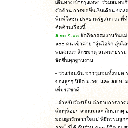
เดินทางเข้ากรุงเทพฯ ร่วมสมทบกับ
คัดค้าน การขอขึ้นเงินเดือน ของส
พิมพ์ใจชน ประธานรัฐสภา ณ ที่ทำก
คัดค้านเรื่องนี้
ส.๑๐-จ.๑๒
จัดกิจกรรมงานวันแม่ 
๑๐๐ คน เข้าค่าย "อุ่นไอรัก อุ่นไ
พบสมณะ สิกขมาตุ สนทนาธรรม ลง
จัดขึ้นทุกฐานงาน
- ช่วงก่อนฉัน ชาวชุมชนทั้งหมด
ของลูกๆ นิสิต ม.วช. และ สส.ษ.
เพิ่มรสชาติ
- สำหรับวัตรเย็น ต่อรายการภาค
เล็กๆน้อยๆ จากสมณะ สิกขมาตุ อ
มอบลูกรักจากใจแม่ พิธีกรรมลูกก
ถามไถ่ได้ กับร่วม ๕๐๐ ชีวิต ณ 