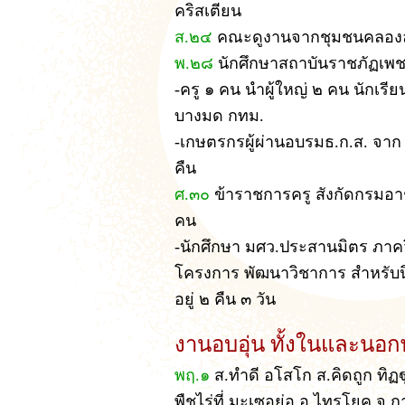
คริสเตียน
ส.๒๔
คณะดูงานจากชุมชนคลองล
พ.๒๘
นักศึกษาสถาบันราชภัฏเพ
-ครู ๑ คน นำผู้ใหญ่ ๒ คน นักเร
บางมด กทม.
-เกษตรกรผู้ผ่านอบรมธ.ก.ส. จาก
คืน
ศ.๓๐
ข้าราชการครู สังกัดกรมอ
คน
-นักศึกษา มศว.ประสานมิตร ภาค
โครงการ พัฒนาวิชาการ สำหรับน
อยู่ ๒ คืน ๓ วัน
งานอบอุ่น ทั้งในและนอ
พฤ.๑
ส.ทำดี อโสโก ส.คิดถูก ทิฏ
พืชไร่ที่ มะเซอย่อ อ.ไทรโยค จ.ก