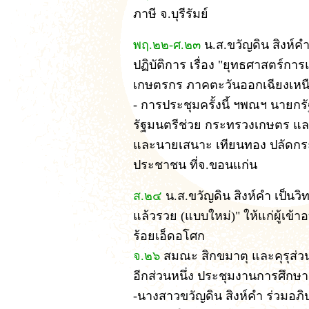
ภาษี จ.บุรีรัมย์
พฤ.๒๒-ศ.๒๓
น.ส.ขวัญดิน สิงห์คำ
ปฏิบัติการ เรื่อง "ยุทธศาสตร์
เกษตรกร ภาคตะวันออกเฉียงเหน
-
การประชุมครั้งนี้ ฯพณฯ นายกร
รัฐมนตรีช่วย กระทรวงเกษตร แล
และนายเสนาะ เทียนทอง ปลัดกระ
ประชาชน ที่จ.ขอนแก่น
ส.๒๔
น.ส.ขวัญดิน สิงห์คำ เป็นวิท
แล้วรวย (แบบใหม่)" ให้แก่ผู้เข้
ร้อยเอ็ดอโศก
จ.๒๖
สมณะ สิกขมาตุ และคุรุส่
อีกส่วนหนึ่ง ประชุมงานการศึกษา
-นางสาวขวัญดิน สิงห์คำ ร่วมอภ