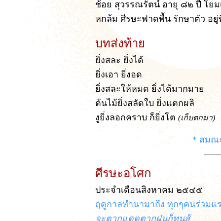
ช้อย สุวรรณรัตน์ อายุ ๘๒ ปี โยม
หกล้ม ศีรษะฟาดพื้น รักษาตัว อยู่ท
บทส่งท้าย
ยิ่งสละ ยิ่งได้
ยิ่งเอา ยิ่งอด
ยิ่งสละให้หมด ยิ่งได้มากมาย
ต้นไม้ยิ่งสลัดใบ ยิ่งแตกผลิ
งูยิ่งลอกคราบ ก็ยิ่งโต
(เก็บตกมา)
* สมณะ
ศีรษะอโศก
ประจำเดือนสิงหาคม ๒๕๔๕
ฤดูกาลทำนามาถึง ทุกๆคนร่วมแรง
จะตากแดดตากฝนก็ทนสู้