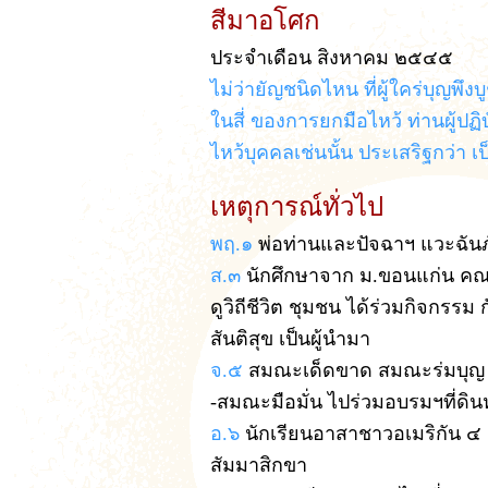
สีมาอโศก
ประจำเดือน สิงหาคม ๒๕๔๕
ไม่ว่ายัญชนิดไหน ที่ผู้ใคร่บุญพึง
ในสี่ ของการยกมือไหว้ ท่านผู้ปฏ
ไหว้บุคคลเช่นนั้น ประเสริฐกว่า 
เหตุการณ์ทั่วไป
พฤ.๑
พ่อท่านและปัจฉาฯ แวะฉัน
ส.๓
นักศึกษาจาก ม.ขอนแก่น ค
ดูวิถีชีวิต ชุมชน ได้ร่วมกิจกรรม ก
สันติสุข เป็นผู้นำมา
จ.๕
สมณะเด็ดขาด สมณะร่มบุญ ไป
-สมณะมือมั่น ไปร่วมอบรมฯที่ดิ
อ.๖
นักเรียนอาสาชาวอเมริกัน ๔
สัมมาสิกขา