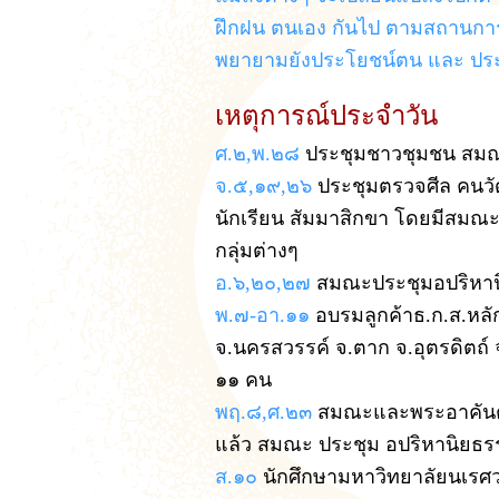
ฝึกฝน ตนเอง กันไป ตามสถานการณ์
พยายามยังประโยชน์ตน และ ประโย
เหตุการณ์ประจำวัน
ศ.๒,พ.๒๘
ประชุมชาวชุมชน สมณ
จ.๕,๑๙,๒๖
ประชุมตรวจศีล คนวัด
นักเรียน สัมมาสิกขา โดยมีสมณ
กลุ่มต่างๆ
อ.๖,๒๐,๒๗
สมณะประชุมอปริหา
พ.๗-อา.๑๑
อบรมลูกค้าธ.ก.ส.หลัก
จ.นครสวรรค์ จ.ตาก จ.อุตรดิตถ์
๑๑ คน
พฤ.๘,ศ.๒๓
สมณะและพระอาคันตุ
แล้ว สมณะ ประชุม อปริหานิยธร
ส.๑๐
นักศึกษามหาวิทยาลัยนเรศ