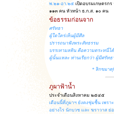
พ.๒๑-อา.๒๕
เปิดอบรมเกษตรกร รุ
๑๑๓ คน หัวหน้า ธ.ก.ส. ๑๐ คน
ข้อธรรมก่อนจาก
ศรัทธา
ผู้ใดใคร่เห็นผู้มีศีล
ปรารถนาฟังพระสัทธรรม
บรรเทามลทิน คือความตระหนี่ได้
ผู้นั้นแหละ ท่านเรียกว่า ผู้มีศรัท
* สิกขมาตุ
ภูผาฟ้าน้ำ
ประจำเดือนสิงหาคม ๒๕๔๕
เดือนนี้ที่ภูผาฯ ยังคงชุ่มชื้น เ
อย่างไร นักบวช และ ฆราวาส ย่อ