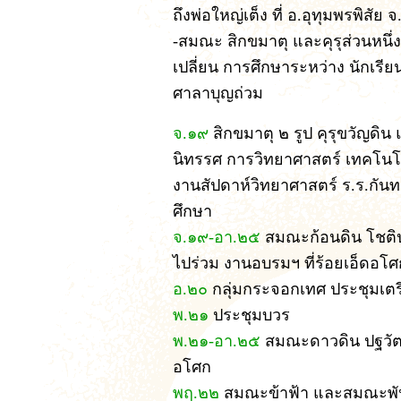
ถึงพ่อใหญ่เต็ง ที่ อ.อุทุมพรพิสัย 
-สมณะ สิกขมาตุ และคุรุส่วนหนึ่
เปลี่ยน การศึกษาระหว่าง นักเรี
ศาลาบุญถ่วม
จ.๑๙
สิกขมาตุ ๒ รูป คุรุขวัญดิ
นิทรรศ การวิทยาศาสตร์ เทคโนโล
งานสัปดาห์วิทยาศาสตร์ ร.ร.กัน
ศึกษา
จ.๑๙-อา.๒๕
สมณะก้อนดิน โชติป
ไปร่วม งานอบรมฯ ที่ร้อยเอ็ดอโศ
อ.๒๐
กลุ่มกระจอกเทศ ประชุมเตร
พ.๒๑
ประชุมบวร
พ.๒๑-อา.๒๕
สมณะดาวดิน ปฐวัตโ
อโศก
พฤ.๒๒
สมณะข้าฟ้า และสมณะพันเ