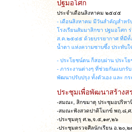
ปฐมอโศก
ประจำเดือนสิงหาคม ๒๕๔๕
- เดือนสิงหาคม มีวันสำคัญสำหร
โรงเรียนสัมมาสิกขา ปฐมอโศก ร่ว
ส.ค.๒๕๔๕ ด้วยบรรยากาศ ที่มีทั้
น้ำตา แห่งความซาบซึ้ง ประทับใจ 
- ประโยชน์ตน ก็สอบผ่าน ประโยช
- ภาระงานต่างๆ ที่ช่วยกันแบกรับ
พัฒนาปรับปรุง ทั้งตัวเอง และ 
ประชุมเพื่อพัฒนาสร้างส
-สมณะ, สิกขมาตุ ประชุมอปริหา
-สมณะฟังสวดปาติโมกข์ พฤ.๘,ศ
-ประชุมคุรุ ศ.๒,จ.๕,๑๙,๒๖
-ประชุมตรวจศีลนักเรียน อ.๒๐,๒