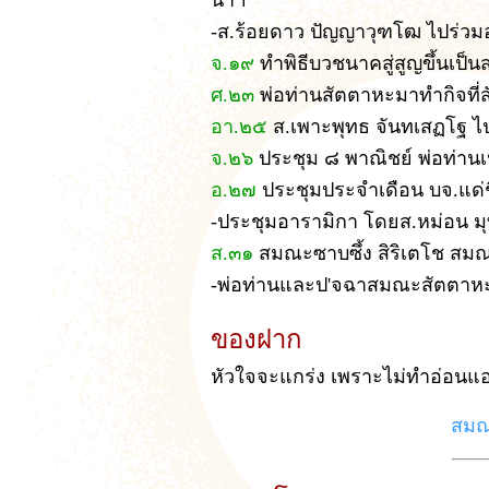
นำฯ
-ส.ร้อยดาว ปัญญาวุฑโฒ ไปร่วมอบ
จ.๑๙
ทำพิธีบวชนาคสู่สูญขึ้นเป็
ศ.๒๓
พ่อท่านสัตตาหะมาทำกิจที่ส
อา.๒๕
ส.เพาะพุทธ จันทเสฏโฐ ไปเ
จ.๒๖
ประชุม ๘ พาณิชย์ พ่อท่าน
อ.๒๗
ประชุมประจำเดือน บจ.แด่ช
-ประชุมอารามิกา โดยส.หม่อน มุ
ส.๓๑
สมณะซาบซึ้ง สิริเตโช สมณะ
-พ่อท่านและป'จฉาสมณะสัตตาหะมา
ของฝาก
หัวใจจะแกร่ง เพราะไม่ทำอ่อนแอ
สมณะ