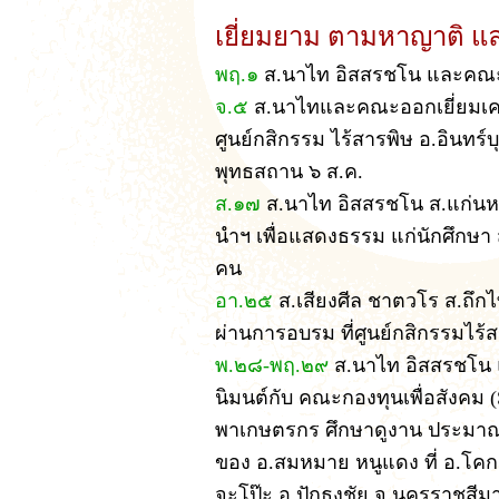
เยี่ยมยาม ตามหาญาติ แล
พฤ.๑
ส.นาไท อิสสรชโน และคณะออ
จ.๕
ส.นาไทและคณะออกเยี่ยมเครื
ศูนย์กสิกรรม ไร้สารพิษ อ.อินทร์บุร
พุทธสถาน ๖ ส.ค.
ส.๑๗
ส.นาไท อิสสรชโน ส.แก่นหล้า
นำฯ เพื่อแสดงธรรม แก่นักศึกษา
คน
อา.๒๕
ส.เสียงศีล ชาตวโร ส.ถึกไ
ผ่านการอบรม ที่ศูนย์กสิกรรมไร้สา
พ.๒๘-พฤ.๒๙
ส.นาไท อิสสรชโน 
นิมนต์กับ คณะกองทุนเพื่อสังคม
พาเกษตรกร ศึกษาดูงาน ประมาณ 
ของ อ.สมหมาย หนูแดง ที่ อ.โคก
จะโป๊ะ อ.ปักธงชัย จ.นครราชสีม