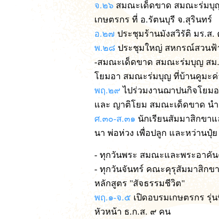
จ.๒๖
สมณะเด็ดขาด สมณะร่มบุญ
เกษตรกร ที่ อ.รัตนบุรี จ.สุรินทร์
อ.๒๗
ประชุมร้านมังสวิรัติ มร.
พ.๒๘
ประชุมใหญ่ สหกรณ์สวนฟ้
-สมณะเด็ดขาด สมณะร่มบุญ สม.
โยมอา สมณะร่มบุญ ที่บ้านคูมะค
พฤ.๒๙
ไปร่วมงานฌาปนกิจโยมอา
และ ญาติโยม สมณะเด็ดขาด นำ
ศ.๓๐-ส.๓๑
นักเรียนสัมมาสิกขาแ
นา พ่อห่วง เพื่อปลูก และหว่านปุ๋
- ทุกวันพระ สมณะและพระอาคัน
- ทุกวันจันทร์ คณะคุรุสัมมาสิกข
หลักสูตร "สัจธรรมชีวิต"
พฤ.๑-จ.๕
เปิดอบรมเกษตรกร รุ่นท
หัวหน้า ธ.ก.ส. ๙ คน