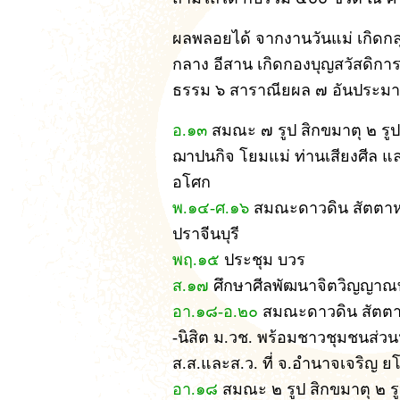
ผลพลอยได้ จากงานวันแม่ เกิดกลุ
กลาง อีสาน เกิดกองบุญสวัสดิการ เ
ธรรม ๖ สาราณียผล ๗ อันประมาณ
อ.๑๓
สมณะ ๗ รูป สิกขมาตุ ๒ รู
ฌาปนกิจ โยมแม่ ท่านเสียงศีล แ
อโศก
พ.๑๔-ศ.๑๖
สมณะดาวดิน สัตตาห
ปราจีนบุรี
พฤ.๑๕
ประชุม บวร
ส.๑๗
ศึกษาศีลพัฒนาจิตวิญญาณท
อา.๑๘-อ.๒๐
สมณะดาวดิน สัตตา
-นิสิต ม.วช. พร้อมชาวชุมชนส่วนห
ส.ส.และส.ว. ที่ จ.อำนาจเจริญ ย
อา.๑๘
สมณะ ๒ รูป สิกขมาตุ ๒ ร