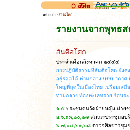
หน้าแรก
>
สารอโศก
รายงานจากพุทธส
สันติอโศก
ประจำเดือนสิงหาคม ๒๕๔๕
การปฏิบัติธรรมที่สันติอโศก ยังค
อยู่รอดได้ ท่ามกลาง บรรยากาศ ท
ใหญ่ที่สุดในเมืองไทย เปรียบเสมือ
ท่ามกลาง ท้องทะเลทราย ร้อนระอ
จ.๕
ประชุมคนวัดฝ่ายหญิง-ฝ่าย
อ.๖,๑๓,๒๐,๒๗
สมณะประชุมอปริ
พ.๗,๑๔,๒๑,๒๘
ตรวจศีลชาวชุมชนค