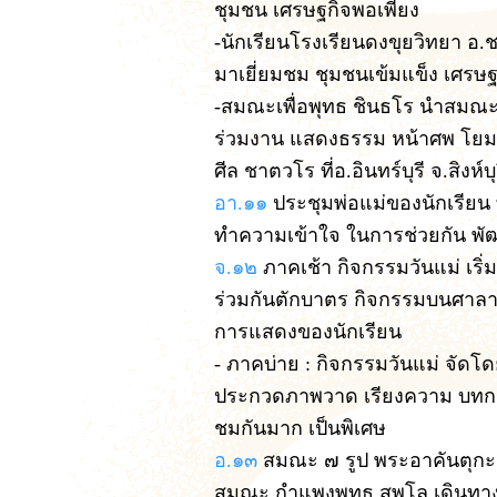
ชุมชน เศรษฐกิจพอเพียง
-นักเรียนโรงเรียนดงขุยวิทยา อ
มาเยี่ยมชม ชุมชนเข้มแข็ง เศรษ
-สมณะเพื่อพุทธ ชินธโร นำสมณะ
ร่วมงาน แสดงธรรม หน้าศพ โยมบ
ศีล ชาตวโร ที่อ.อินทร์บุรี จ.สิงห์บุ
อา.๑๑
ประชุมพ่อแม่ของนักเรียน 
ทำความเข้าใจ ในการช่วยกัน พั
จ.๑๒
ภาคเช้า กิจกรรมวันแม่ เริ่
ร่วมกันตักบาตร กิจกรรมบนศาลา
การแสดงของนักเรียน
- ภาคบ่าย : กิจกรรมวันแม่ จัด
ประกวดภาพวาด เรียงความ บทก
ชมกันมาก เป็นพิเศษ
อ.๑๓
สมณะ ๗ รูป พระอาคันตุกะ
สมณะ กำแพงพุทธ สุพโล เดินทาง