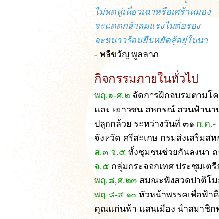
ไม่หดหู่เหี่ยวเฉาหรือเศร้าหมอง
จะแดดกล้าลมแรงไม่ต่อรอง
จะหนาวร้อนยืนหยัดสู้อยู่ในนา
- พลีขวัญ พูลลาภ
กิจกรรมภายในทั่วไป
พฤ.๑-ศ.๒
จัดการฝึกอบรมตามโครง
และ เยาวชน สหกรณ์ สวนฟ้านาบุ
ปลูกกล้วย ระหว่างวันที่ ๓๑
ก.ค.-
จังหวัด ศรีสะเกษ กรมส่งเสริมสหก
ส.๓-จ.๕
ทั้งชุมชนช่วยกันลงนา 
จ.๕
กลุ่มกระจอกเทศ ประชุมเตรีย
พฤ.๘,ศ.๒๓
สมณะฟังสวดปาติโมกข
พฤ.๘-ส.๑๐
หัวหน้าพรรคเพื่อฟ้า
คุณแก่นฟ้า แสนเมือง นำสมาชิกพ