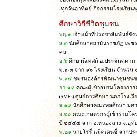
-ทุกวันอาทิตย์ กิจกรรมโรงเรียน
ศึกษาวิถีชีวิตชุมชน
พฤ.๑
เจ้าหน้าที่ประชาสัมพันธ์จ
ส.๓
นักศึกษาสถาบันราชภัฏ เพชร
คน
อ.๖
ศึกษานิเทศก์ อ.ประจันตคาม จ
ม.๑-๓ จาก ๑๖ โรงเรียน จำนวน
พ.๑๔
ชมรมองค์กรพัฒนาชุมชนขอ
อา.๑๘
คณะผู้เข้าอบรมโครงการผ
ศูนย์การศึกษา นอกโรงเรีย
(SMEs)
จ.๑๙
นักศึกษาคณะพลศึกษา มศว
อ.๒๐
คณะเกษตรกรผู้เข้าร่วมโคร
ปี ๒๕๔๕ จาก อ.หนองฉาง จ.อุทั
พ.๒๑
นายโรรี่ แม็คเคนซี่ จากปร