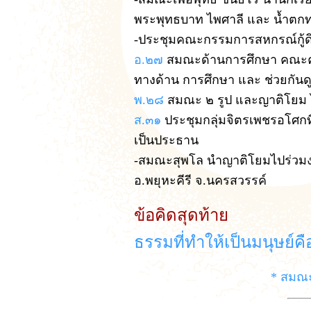
พระพุทธบาท ไพศาลี และ น้ำตกทร
-ประชุมคณะกรรมการสหกรณ์กู้ดิ
อ.๒๗
สมณะด้านการศึกษา คณะคุรุ 
ทางด้าน การศึกษา และ ช่วยกันดู
พ.๒๘
สมณะ ๒ รูป และญาติโยม ไ
ส.๓๑
ประชุมกลุ่มจิตรเพชรอโศก
เป็นประธาน
-สมณะสุพโล นำญาติโยมไปร่วมง
อ.พยุหะคีรี จ.นครสวรรค์
ข้อคิดสุดท้าย
ธรรมที่ทำให้เป็นมนุษย์คื
* สมณะ