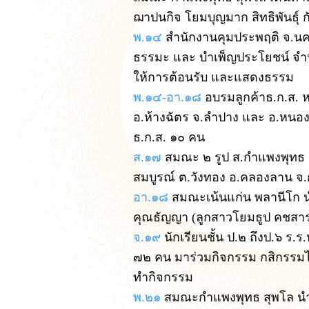
ฌาปนกิจ โยมบุญมาก สิทธิพันธุ์ ก
พ.๑๔
สำนักงานคุมประพฤติ จ.นคร
ธรรมะ และ บำเพ็ญประโยชน์ จำน
ให้การต้อนรับ และแสดงธรรม
พ.๑๔-อา.๑๘
อบรมลูกค้าธ.ก.ส. หล
อ.ห้างฉัตร จ.ลำปาง และ อ.หนอ
ธ.ก.ส. ๑๐ คน
ส.๑๗
สมณะ ๒ รูป ส.กำแพงพุทธ ส
สมบูรณ์ ต.วังทอง อ.คลองลาน จ
อา.๑๘
สมณะเน้นแก่น พลานีโก นำ
คุณธัญญา (ลูกสาวโยมธูป คชสาร
จ.๑๙
นักเรียนชั้น ป.๒ ถึงป.๖ ร
๗๒ คน มาร่วมกิจกรรม กสิกรรมไ
ทำกิจกรรม
พ.๒๑
สมณะกำแพงพุทธ สุพโล นำส