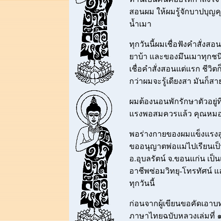
สอนผม ให้ผมรู้จักบาปบุญค
น้ำเมา
ทุกวันนี้ผมเชื่อฟังคำสั่งส
ยาบ้า และของมึนเมาทุกชนิ
เชื่อคำสั่งสอนแต่แรก ชีวิตก็
กว่าผมจะรู้เดียงสา มันก็สา
ผมต้องนอนพักรักษาตัวอยู่ท
แรงพอสมควรแล้ว คุณหมอจึง
พอร่างกายของผมแข็งแรงสู่ป
ขออนุญาตพ่อแม่ไปเรียนเป็นช
อ.อุบลรัตน์ จ.ขอนแก่น เป็น
อาชีพซ่อมวิทยุ-โทรทัศน์ แล
ทุกวันนี้
ก่อนจากผู้เขียนขอคัดเอ
ภาษาไทยฉบับหลวงเล่มที่ ๑