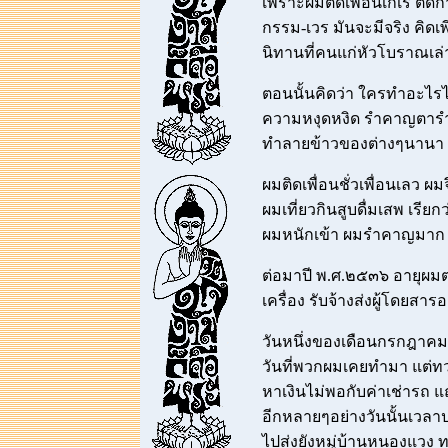
เพราะผมติดเพื่อนเกเร ติดก
กรรม-เวร มันจะมีจริง คิดเพ
นิทานที่คนแก่หัวโบราณเล่
ตอนนั้นคิดว่า ใครทำอะไรไ
ความหงุดหงิด รำคาญตารำ
ทำลายข้าวของต่างๆนานา
ผมติดเพื่อนชั่วเพื่อนเลว ผม
ผมเที่ยวกินสูบดื่มเสพ เรียก
ผมหนักเข้า ผมรำคาญมาก เ
ต่อมาปี พ.ศ.๒๕๓๖ อายุผมต
เครื่อง รับจ้างส่งผู้โดยสาร
วันหนึ่งของเดือนกรกฎาคม 
วันที่พวกผมเคยทำมา แต่ทว
หาเงินไม่พอกับค่าเช่ารถ แ
อีกหลายๆอย่างวันนั้นเวลา
ไปส่งยังหมู่บ้านหนองแวง 