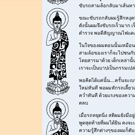
ขับรถสามล้อกลับมาเส้นทาง
ขณะขับรถกลับผมรู้สึกหงุ
ดังนั้นผมจึงขับรถเร็วมาก
ตำรวจ พอดีสัญญาณไฟแดงก
ในใจของผมตอนนั้นเหมือน
สามล้อของเราก็จะไปชนกับ
โดยสารมาด้วย เด็กเหล่านั้น
เราจะเป็นบาปเป็นกรรมเปล
พอคิดได้แค่นั้น....ครั้นจะ
ใหม่ทันที พอผมหักรถเลี้ยว
คว่ำทันที ด้วยแรงของความเร
ตลบ
เมื่อรถหยุดนิ่ง สติผมยังมีอ
พูดสุดท้ายที่ผมได้ยิน คงจะ
ความรู้สึกต่างๆของผมก็ดับวู