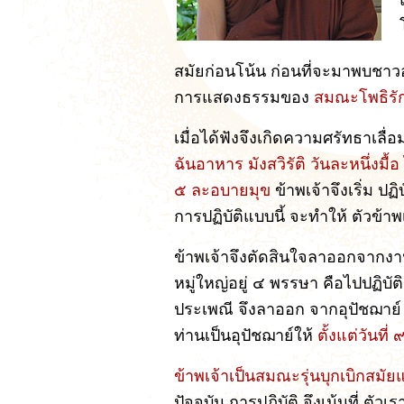
สมัยก่อนโน้น ก่อนที่จะมาพบชาว
การแสดงธรรมของ
สมณะโพธิรั
เมื่อได้ฟังจึงเกิดความศรัทธาเลื
ฉันอาหาร มังสวิรัติ วันละหนึ่งมื้
๕ ละอบายมุข
ข้าพเจ้าจึงเริ่ม ป
การปฏิบัติแบบนี้ จะทำให้ ตัวข้าพเ
ข้าพเจ้าจึงตัดสินใจลาออกจากงา
หมู่ใหญ่อยู่ ๔ พรรษา คือไปปฏิบัต
ประเพณี จึงลาออก จากอุปัชฌาย์
ท่านเป็นอุปัชฌาย์ให้
ตั้งแต่วันที
ข้าพเจ้าเป็นสมณะรุ่นบุกเบิกสม
ปัจจุบัน การปฏิบัติ จึงเน้นที่ ตัวเ