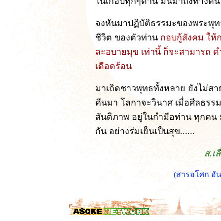
ในเกือบทุกๆด้าน มันมาถึงทางตั
จงหันมาปฏิบัติธรรมะของพระพุทธอ
ชีวิต ของตัวท่าน
กอบกู้สังคม ให้ก
ละอบายมุข เท่านี้ ก็จะสามารถ ดำร
เดือดร้อน
มาเถิดชาวพุทธทั้งหลาย ยังไม่สา
คืนมา โลกาจะวินาศ เมื่อศีลธรร
สันติภาพ อยู่ในกำมือท่าน ทุกคน ม
กัน อย่างร่มเย็นเป็นสุข......
ส.เล
(สารอโศก อัน
.
|