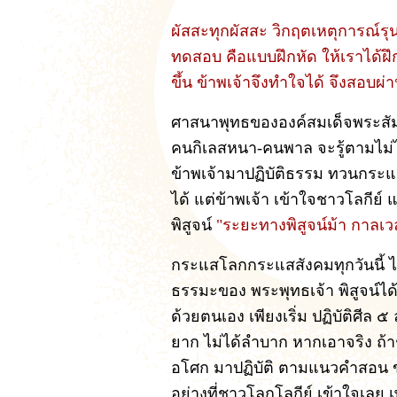
ผัสสะทุกผัสสะ วิกฤตเหตุการณ์รุน
ทดสอบ คือแบบฝึกหัด ให้เราได้ฝึก
ขึ้น ข้าพเจ้าจึงทำใจได้ จึงสอบผ่าน
ศาสนาพุทธขององค์สมเด็จพระสัมม
คนกิเลสหนา-คนพาล จะรู้ตามไม่ได้
ข้าพเจ้ามาปฏิบัติธรรม ทวนกระแ
ได้ แต่ข้าพเจ้า เข้าใจชาวโลกีย์ 
พิสูจน์
"ระยะทางพิสูจน์ม้า กาลเวล
กระแสโลกกระแสสังคมทุกวันนี้ ไ
ธรรมะของ พระพุทธเจ้า พิสูจน์ได้ ท
ด้วยตนเอง เพียงเริ่ม ปฏิบัติศีล ๕
ยาก ไม่ได้ลำบาก หากเอาจริง ถ้า
อโศก มาปฏิบัติ ตามแนวคำสอน ข
อย่างที่ชาวโลกโลกีย์ เข้าใจเลย