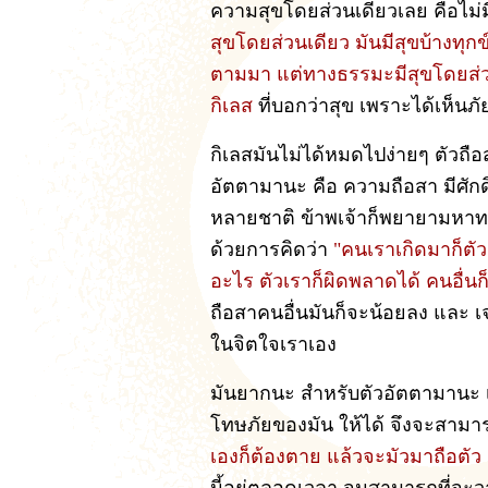
ความสุขโดยส่วนเดียวเลย คือไม่
สุขโดยส่วนเดียว มันมีสุขบ้างทุกข
ตามมา แต่ทางธรรมะมีสุขโดยส่วนเ
กิเลส
ที่บอกว่าสุข เพราะได้เห็น
กิเลสมันไม่ได้หมดไปง่ายๆ ตัวถือสา
อัตตามานะ คือ ความถือสา มีศักด
หลายชาติ ข้าพเจ้าก็พยายามหาทาง 
ด้วยการคิดว่า
"คนเราเกิดมาก็ตัวเ
อะไร ตัวเราก็ผิดพลาดได้ คนอื่น
ถือสาคนอื่นมันก็จะน้อยลง และ เจ
ในจิตใจเราเอง
มันยากนะ สำหรับตัวอัตตามานะ เ
โทษภัยของมัน ให้ได้ จึงจะสามา
เองก็ต้องตาย แล้วจะมัวมาถือตัว