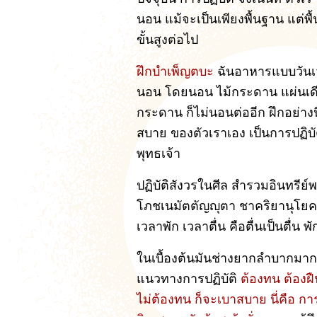
นอน แม้จะเป็นเพียงพื้นฐาน แต่พื
ขั้นสูงต่อไป
ฝึกบำเพ็ญตบะ
ฉันอาหารแบบวันเว้
นอน โดยนอน ไม้กระดาน แผ่นเดีย
กระดาน ก็ไม่นอนต่ออีก ฝึกอย่างน
สบาย ของตัวเราเอง เป็นการปฏิบั
พุทธเจ้า
ปฏิบัติสังวรในศีล สำรวมอินทรีย์
โภชเนมัตตัญญุตา ชาคริยานุโยคะ 
เวลาพัก เวลาตื่น คือตื่นเป็นตื่น พ
ในเบื้องต้นมันช่างยากลำบากมาก
แนวทางการปฏิบัติ
ต้องทน ต้องฝ
ไม่ต้องทน ก็จะเบาสบาย นี่คือ