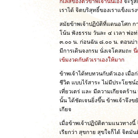
กิเลสของตัวข้าพเจ้านั่นเอง
จะรู้
เราได้ จิตบริสุทธิ์ของเราแข็งแรงข
สมัยข้าพเจ้าปฏิบัติที่แดนอโศก ก
โน้น ฟังธรรม วันละ ๔ เวลา พ่อท
๓.๐๐ น. ก่อนฉัน ๘.๐๐ น. ตอนบ่
มีการเดินจงกรม นั่งเจโตสมถะ
น
เข้มงวดกับตัวเราเองให้มาก
ข้าพเจ้าได้ทบทวนกับตัวเอง เมื่อก
ชีวิต แบบไร้สาระ ไม่มีประโยชน์อ
เที่ยวเตร่ และ มีความเกียจคร้าน พ
นั้น ได้ชัดเจนยิ่งขึ้น ข้าพเจ้าจึง
เกียจ
เมื่อข้าพเจ้าปฏิบัติตามแนวทางนี
เรียกว่า สุขกาย สุขใจก็ได้ จิตมั