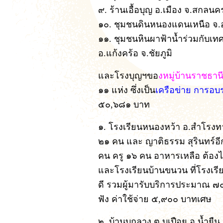
๙. ร้านเอื้อบุญ อ.เมือง จ.สกลนคร 
๑๐. ชุมชนดินหนองแดนเหนือ จ.อุด
๑๑. ชุมชนหินผาฟ้าน้ำร่วมกับเ
อ.แก้งคร้อ จ.ชัยภูมิ
และโรงบุญฯขอ
งหมู่บ้านราชธา
๑๑ แห่ง ซึ่งเป็น
เครือข่าย การอบ
๕๐,๖๘๑ บาท
๑. โรงเรียนหนองหว้า อ.สำโรงทาบ
๒๑ คน และ ญาติธรรม สุรินทร์อี
คน ครู ๑๖ คน อาหารเหลือ ต้อง
และโรงเรียนบ้านขนวน ที่โรงเรีย
ดี รวมผู้มารับบริการประมาณ 
ฟัง ค่าใช้จ่าย ๕,๙๐๐ บาทเศษ
๒. บ้านบุกลาง ต.บุเปือย อ.น้ำย