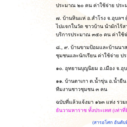
ประมาณ ๒๐ คน ค่าใช้จ่าย ปร
๗. บ้านหินแห่ อ.สำโรง จ.อุบลฯ
ไปแจกในวัด ชาวบ้าน นำผักไร้สา
บริการประมาณ ๓๕๐ คน ค่าใช้
๘., ๙. บ้านขามป้อมและบ้านนาส
ชุมชนและนักเรียน ค่าใช้จ่าย
๑๐. อุทยานบุญนิยม อ.เมือง จ.อ
๑๑. บ้านตาเกา ต.น้ำขุ่น อ.น้ำย
ทีมงานชาวชุมชน ๓ คน
ฉบับที่แล้วแจ้งมา ๑๖๓ แห่ง รวมก
ธันวามหาราช ทั้งประเทศ (เท่าท
(สารอโศก อันดับ