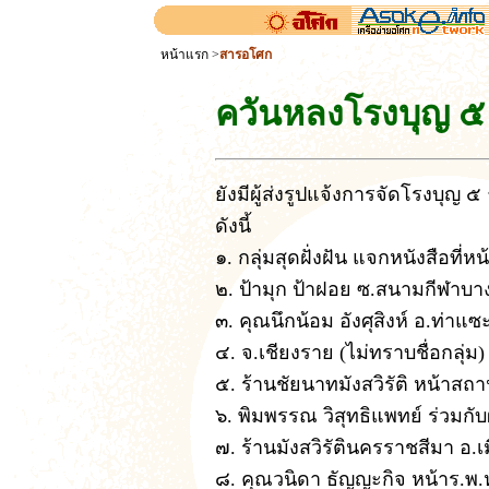
หน้าแรก
>
สารอโศก
ควันหลงโรงบุญ ๕
ยังมีผู้ส่งรูปแจ้งการจัดโรงบุญ 
ดังนี้
๑. กลุ่มสุดฝั่งฝัน แจกหนังสือที
๒. ป้ามุก ป้าฝอย ซ.สนามกีฬาบางข
๓. คุณนึกน้อม อังศุสิงห์ อ.ท่าแซะ
๔. จ.เชียงราย (ไม่ทราบชื่อกลุ่ม) (
๕. ร้านชัยนาทมังสวิรัติ หน้าสถา
๖. พิมพรรณ วิสุทธิแพทย์ ร่วมกับผ
๗. ร้านมังสวิรัตินครราชสีมา อ.เ
๘. คุณวนิดา ธัญญะกิจ หน้าร.พ.ห