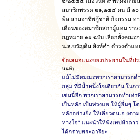
๒/๒๕๔๕ เมื่อวันที่ ๙ พฤศจิกายน
สมาชิกพรรค ๒๑,๒๕๔ คน มี ๑๐ 
พิษ สามอาชีพกู้ชาติ กิจกรรม ทา
เดือนของสมาชิกสภาผู้แทน ราษ
กฎหมาย ๑๑ ฉบับ เลือกตั้งคณะ
น.ส.ขวัญดิน สิงห์คำ ดำรงตำแห
ข้อเสนอแนะของประธานในที่ปร
นนท์)
แม้ไม่มีสมณะพวกเราสามารถดำเ
กลุ่ม ที่มีน้ำหนึ่งใจเดียวกัน ใ
เช่นนี้อีก พวกเราสามารถทำเท่าที
เป็นหลัก เป็นพ่วงแพ ให้ผู้อื่นๆ 
หลักอย่างยิ่ง ให้เคี่ยวตนเอ งตา
ห่างใจ" แนะนำให้ฟังเทปห้าดาว 
ได้กราบพระอาริยะ