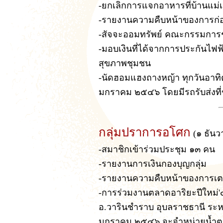
-ยกเลิกการแจกอาหารที่บ้านแม่
-รายงานความคืบหน้าของการก่อส
-สัจจะออมทรัพย์ คณะกรรมการช
-มอบเงินที่ได้จากการประกันไฟ
สุขภาพชุมชน
-นัดฮอมแฮงถางหญ้า ทุกวันอาท
มกราคม ๒๕๔๖ โดยมีรถรับส่งที่ช
กลุ่มปราการอโศก
(๑ ธัน
-สมาชิกเข้าร่วมประชุม ๑๓ คน
-รายงานการเงินกองบุญกลุ่ม
-รายงานความคืบหน้าของการเตร
-การร่วมงานตลาดอาริยะปีใหม่
อ.วารินชำราบ อุบลราชธานี ระหว่
มกราคม ๒๕๔๖ จะจำหน่ายน้ำตา