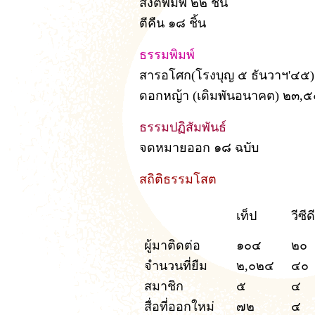
สิ่งตีพิมพ์ ๒๒ ชิ้น
ตีคืน ๑๘ ชิ้น
ธรรมพิมพ์
สารอโศก(โรงบุญ ๕ ธันวาฯ'๔๕) 
ดอกหญ้า (เดิมพันอนาคต) ๒๓,๕๐
ธรรมปฏิสัมพันธ์
จดหมายออก ๑๘ ฉบับ
สถิติธรรมโสต
เท็ป
วีซีดี
ผู้มาติดต่อ
๑๐๔
๒๐
จำนวนที่ยืม
๒,๐๒๔
๔๐
สมาชิก
๕
๔
สื่อที่ออกใหม่
๗๒
๔