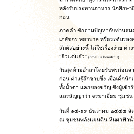
หลังรับประทานอาหาร นักศึกษาฝึ
ก่อน
ภาคค่ำ ซักถามปัญหากับท่านสมณ
เภสัชกร พยาบาล หรือระดับรอ
สัมผัสอย่างนี้ ไม่ใช่เรื่องง่าย ต
"จิ๋วแต่แจ๋ว"
(Small is beautiful)
วันสุดท้ายอำลาโดยรับพรก่อนจา
ก่อน ต่างรู้สึกซาบซึ้ง เมื่อเด็ก
ทั้งน้ำตา แลกของขวัญ ซึ่งผู้เข้
และสัญญาว่า จะมาเยี่ยม ชุมชน 
วันที่ ๑๔-๑๙ ธันวาคม ๒๕๔๕ จัดง
ณ ชุมชนพลังแผ่นดิน หินผาฟ้าน้ำ