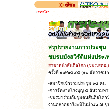
>
สารอโศก
สรุปรายงานการประชุม
ชมรมมังสวิรัติแห่งประ
สาขาหน้าสันติอโศก (ชมร.สตอ.)
ครั้งที่ ๑๗/๒๕๔๕ (๑๒ ธันวาคม
-สมาชิกเข้าร่วมประชุม ๑๘ คน
-การจัดงานโรงบุญ ๕ ธันวามหาร
-ชมรมฯร่วมกับชุมชนสันติอโศก
งานตลาดอาริยะปีใหม่ '๔๖ ณ ชุ