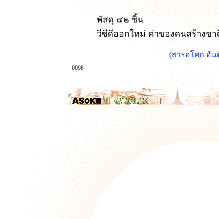
พัสดุ ๔๒ ชิ้น
วีซีดีออกใหม่ ค่าของคนสร้างชา
(สารอโศก อัน
0098
.
|