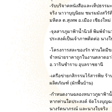
-รับบริจาคหนังสือและเท็ปธรรม
จริง นาวาบุญนิยม ชมรมมังสวิร
มหิดล ต.สุเทพ อ.เมือง เชียงใ
-จุลสารภูผาฟ้าน้ำนิวส์ พิมพ์จ
ประสงค์เป็นเจ้าภาพติดต่อ นางใ
-โครงการสละของรัก ท่านใดมีของ
จำหน่ายราคาถูกในงานตลาดอาร
อ.วารินชำราบ อุบลราชธานี
-เครือข่ายกสิกรรมไร้สารพิษ ร้า
ผลิตภัณฑ์ (ผักพื้นบ้าน)
-กำหนดงานฉลองหนาวภูผาฟ้าน้
หากท่านใดประสงค์ จัดโรงบุญฉ
นางรัตนาภรณ์ และนางใบจริง