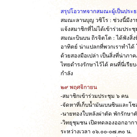
สรุปโอวาทจากสมณะผู้เป็นประ
สมณะลานบุญ วชิโร : ช่วงนี้มี
แจ้งสมาชิกที่ไม่ได้เข้าร่วมประช
สมณะบินบน ถิรจิตโต : ได้ฟังสิ่ง
อาทิตย์ น่าแปลกที่พวกเราทำได้ 
ด้วยสองมือเปล่า เป็นสิ่งที่น่าภ
ไทยดำรงรักษาไว้ได้ คนที่นี่เ
กำลัง
๒๙ พฤศจิกายน
-สมาชิกเข้าร่วมประชุม ๖ คน
-จัดหาที่เก็บน้ำมันเบนซินและโซล
-นายทองใบหลังผ่าตัด พักรักษา
-วิทยุชุมชน เปิดทดลองออกอากา
ระหว่างเวลา ๐๖.๐๐-๐๗.๓๐ น.