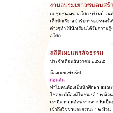
งานอบรมเยาวชนคนสร้างชา
ณ ชุมชนเมฆาอโศก บุรีรัมย์ วัน
เด็กนักเรียนเข้ารับการอบรมครั้
ต่างๆทำให้นักเรียนได้รับความรู
อโศก
สถิติเผยแพร่สัจธรรม
ประจำเดือนธันวาคม ๒๕๔๕
ห้องเผยแพร่เท็ป
ก่อนฉัน
ทำไมคนต้องเป็นนักศึกษา สมณะโ
โชคจะดีต้องมีโพชฌงค์ " ๒ ม้วน
เรามีความพลัดพรากจากกันเป็น
เข้าถึงวิชชาและจรณะ " ๒ ม้วน