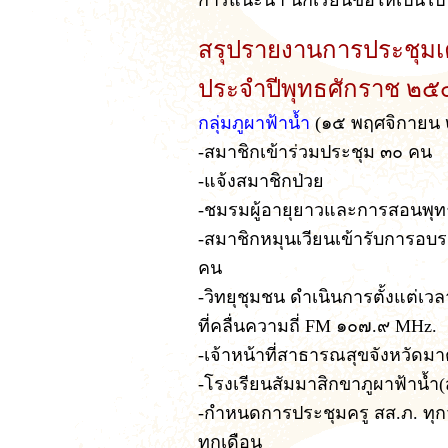
การแนะนำ นักเรียนขอให้เป็นไป
สรุปรายงานการประชุมเ
ประจำปีพุทธศักราช ๒
กลุ่มภูผาฟ้าน้ำ
(๑๕ พฤศจิกายน
-สมาชิกเข้าร่วมประชุม ๓๐ คน
-แจ้งสมาชิกป่วย
-ชมรมผู้อายุยาวและการสอนพุ
-สมาชิกหมุนเวียนเข้ารับการอบร
คน
-วิทยุชุมชน ดำเนินการตั้งแต่เว
ที่คลื่นความถี่ FM ๑๐๗.๙ MHz.
-เจ้าหน้าที่สาธารณสุขจังหวัดม
-โรงเรียนสัมมาสิกขาภูผาฟ้าน้ำ(
-กำหนดการประชุมครู สส.ภ. ทุกวั
ทุกเดือน