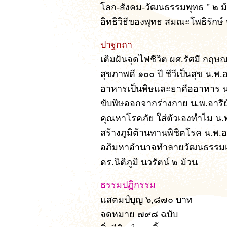
โลก-สังคม-วัฒนธรรมพุทธ " ๒ ม
อิทธิวิธีของพุทธ สมณะโพธิรักษ์
ปาฐกถา
เติมฝันจุดไฟชีวิต ผศ.รัศมี กฤษ
สุขภาพดี ๑๐๐ ปี ชีวีเป็นสุข น.พ.อ
อาหารเป็นพิษและยาคืออาหาร น.
ขับพิษออกจากร่างกาย น.พ.อารีย
คุณหาโรคภัย ใส่ตัวเองทำไม น.พ
สร้างภูมิต้านทานพิชิตโรค น.พ.อา
อภิมหาอำนาจทำลายวัฒนธรรมเพ
ดร.นิติภูมิ นวรัตน์ ๒ ม้วน
ธรรมปฏิกรรม
แสตมป์บุญ ๖,๘๗๐ บาท
จดหมาย ๗๙๘ ฉบับ