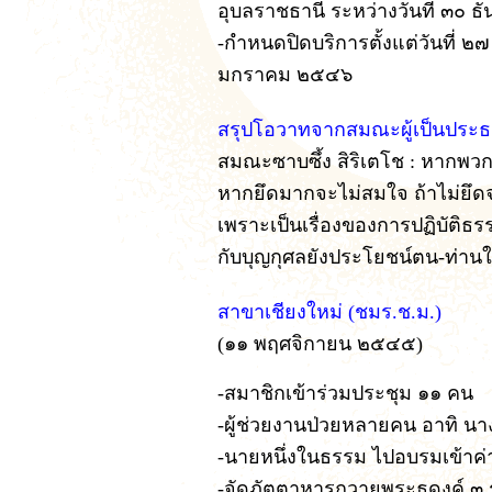
อุบลราชธานี ระหว่างวันที่ ๓๐ 
-กำหนดปิดบริการตั้งแต่วันที่ 
มกราคม ๒๕๔๖
สรุปโอวาทจากสมณะผู้เป็นประ
สมณะซาบซึ้ง สิริเตโช : หากพว
หากยึดมากจะไม่สมใจ ถ้าไม่ย
เพราะเป็นเรื่องของการปฏิบัติธรรม
กับบุญกุศลยังประโยชน์ตน-ท่าน
สาขาเชียงใหม่ (ชมร.ช.ม.)
(๑๑ พฤศจิกายน ๒๕๔๕)
-สมาชิกเข้าร่วมประชุม ๑๑ คน
-ผู้ช่วยงานป่วยหลายคน อาทิ น
-นายหนึ่งในธรรม ไปอบรมเข้าค่าย
-จัดภัตตาหารถวายพระธุดงค์ ๓ 