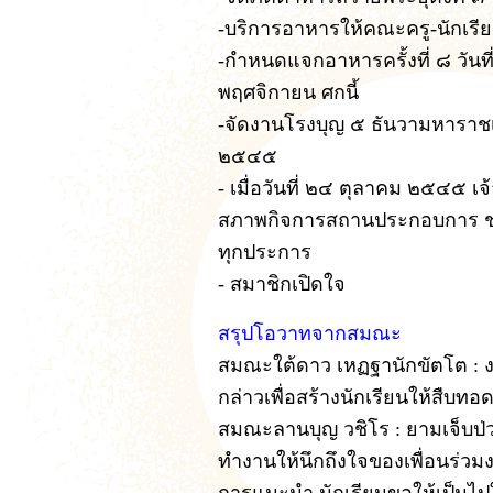
-บริการอาหารให้คณะครู-นักเร
-กำหนดแจกอาหารครั้งที่ ๘ วันที่
พฤศจิกายน ศกนี้
-จัดงานโรงบุญ ๕ ธันวามหาราชเน
๒๕๔๕
- เมื่อวันที่ ๒๔ ตุลาคม ๒๕๔๕ เ
สภาพกิจการสถานประกอบการ ช
ทุกประการ
- สมาชิกเปิดใจ
สรุปโอวาทจากสมณะ
สมณะใต้ดาว เหฏฐานักขัตโต : 
กล่าวเพื่อสร้างนักเรียนให้สืบทอ
สมณะลานบุญ วชิโร : ยามเจ็บป
ทำงานให้นึกถึงใจของเพื่อนร่วม