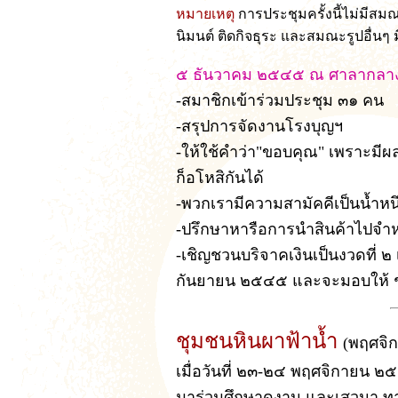
หมายเหตุ
การประชุมครั้งนี้ไม่มีสม
นิมนต์ ติดกิจธุระ และสมณะรูปอื่นๆ 
๕ ธันวาคม ๒๕๔๕ ณ ศาลากลาง
-สมาชิกเข้าร่วมประชุม ๓๑ คน
-สรุปการจัดงานโรงบุญฯ
-ให้ใช้คำว่า"ขอบคุณ" เพราะม
ก็อโหสิกันได้
-พวกเรามีความสามัคคีเป็นน้ำหนึ
-ปรึกษาหารือการนำสินค้าไปจำ
-เชิญชวนบริจาคเงินเป็นงวดที่ ๒ เพ
กันยายน ๒๕๔๕ และจะมอบให้ ช
ชุมชนหินผาฟ้าน้ำ
(พฤศจิ
เมื่อวันที่ ๒๓-๒๔ พฤศจิกายน
มาร่วมศึกษาดูงาน และเสวนา ทา