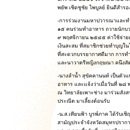
พยัพ เชิดชูชัย ไพบูลย์ ยินดีสำ
-การร่วมงานมหาปวารณาและทำบุ
๑๕ คนร่วมทำอาหาร ถวายนักบวช
๙ พฤศจิกายน ๒๕๔๕ ค่าใช้จ่าย
เงินสะสม ที่สมาชิกช่วยทำบุญใน
ที่สะดวกบรรยากาศดีมาก การทำ
และนาวาตรีหญิงกฤษณา คนึงสัตย
-นางลำน้ำ สุขัคคานนท์ เป็นตัว
อาหาร และแจ้งว่าเมื่อวันที่ ๒๘
ณ วิทยาลัยเพาะช่าง มาร่วมสังสร
ประณีต มาเลี้ยงต้อนรับ
-น.ส.เทียนฟ้า บูรพ์ภาค ได้รับเ
สามัญประจำจังหวัดสมุทรปราการ