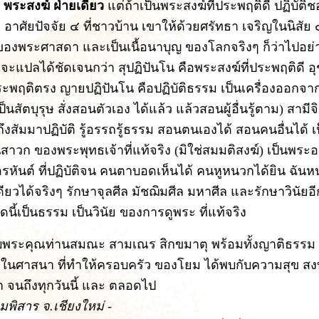
บ พระสงฆ์ ฝ่ายเดียว
แต่ถ้าเป็นพระสงฆ์ที่ประพฤติดี ปฏิบัติช
อาศัยปัจจัย ๔ ที่ชาวบ้าน เขาให้ด้วยศรัทธา เจริญในนิสัย 
งพระศาสดา และเป็นเนื้อนาบุญ ของโลกจริงๆ ก็ว่าไปอย่
ะแปลได้ชัดเจนกว่า สุปฏิปันโน คือพระสงฆ์ที่ประพฤติดี อุช
ระพฤติตรง ญายปฏิปันโน คือปฏิบัติธรรม เป็นเครื่องออกจากท
เป็นสัตบุรุษ สั่งสอนตัวเอง ได้แล้ว แล้วสอนผู้อื่นรู้ตาม) สามี
้าถึงสัมมาปฏิบัติ รู้อรรถรู้ธรรม สอนตนเองได้ สอนคนอื่นได้ 
็นสาวก ของพระพุทธเจ้าที่แท้จริง (มิใช่สมมติสงฆ์) เป็นพระ
รหันต์ ที่ปฏิบัติจน คนตาบอดเห็นได้ คนหูหนวกได้ยิน ฉันห
เดียวได้จริงๆ รักษาจุลศีล มัชฌิมศีล มหาศีล และรักษาวินัย
มดนี้เป็นธรรม เป็นวินัย ของการดูพระ ที่แท้จริง
พระคุณท่านสมณะ สามเณร สิกขมาตุ พร้อมทั้งญาติธรรม 
 ในศาสนา ที่ทำให้ครอบครัว ของโยม ได้พบกับความสุข สงบ
า จนถึงทุกวันนี้ และ ตลอดไป
ิมพิสาร จ.เชียงใหม่ -