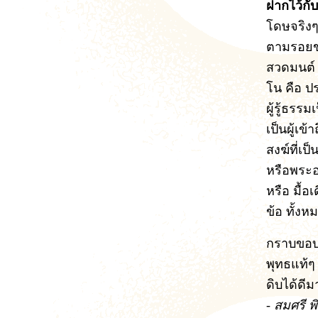
ฝากไว้กั
โดษจริงๆ 
ตามรอยขอ
สวดมนต์ จ
โน คือ ป
ผู้รู้ธรรม
เป็นผู้เข
สงฆ์ที่เป
หรือพระอ
หรือ มื้อ
ข้อ ทั้งห
กราบขอบ
พุทธแท้ๆ
ดิบได้ดีม
- สมศรี พ