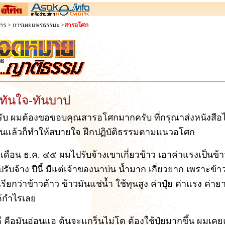
สาร
>
การเผยแพร่ธรรมะ
>
สารอโศก
ทันใจ-ทันบาป
รับ ผมต้องขอขอบคุณสารอโศกมากครับ ที่กรุณาส่งหนังสือ
นแล้วก็ทำให้สบายใจ ฝึกปฏิบัติธรรมตามแนวอโศก
เดือน ธ.ค. ๔๕ ผมไปรับจ้างเขาเกี่ยวข้าว เอาค่าแรงเป็นข้
ปรับจ้าง ปีนี้ มีแต่เจ้าของนาบ่น น้ำมาก เกี่ยวยาก เพราะข้า
รียกว่าข้าวต้าว ข้าวมันแช่น้ำ ใช้ทุนสูง ค่าปุ๋ย ค่าแรง ค่า
้กำไรเลย
่ดี คือมันอ่อนแอ ต้นจะแกร็นไม่โต ต้องใช้ปุ๋ยมากขึ้น ผมเค