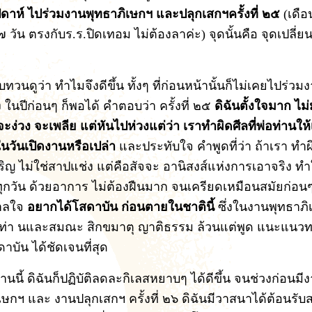
ปดาห์ ไปร่วมงานพุทธาภิเษกฯ และปลุกเสกฯครั้งที่ ๒๕
(เดือ
วัน ตรงกับร.ร.ปิดเทอม ไม่ต้องลาค่ะ) จุดนั้นคือ จุดเปลี่ยน ท
ทวนดูว่า ทำไมจึงดีขึ้น ทั้งๆ ที่ก่อนหน้านั้นก็ไม่เคยไปร่วมง
 ในปีก่อนๆ ก็พอได้ คำตอบว่า ครั้งที่ ๒๕
ดิฉันตั้งใจมาก ไม่
จะง่วง จะเพลีย แต่หันไปห่วงแต่ว่า เราทำผิดศีลที่พ่อท่านให
วันเปิดงานหรือเปล่า
และประทับใจ คำพูดที่ว่า ถ้าเรา ทำผ
ริญ ไม่ใช่สาปแช่ง แต่คือสัจจะ อานิสงส์แห่งการเอาจริง ทำใ
ุกวัน ด้วยอาการ ไม่ต้องฝืนมาก จนเครียดเหมือนสมัยก่อน
าลใจ
อยากได้โสดาบัน ก่อนตายในชาตินี้
ซึ่งในงานพุทธาภิเ
่อท่า นและสมณะ สิกขมาตุ ญาติธรรม ล้วนแต่พูด แนะแนว
ดาบัน ได้ชัดเจนที่สุด
นนี้ ดิฉันก็ปฏิบัติลดละกิเลสหยาบๆ ได้ดีขึ้น จนช่วงก่อนมีง
เษกฯ และ งานปลุกเสกฯ ครั้งที่ ๒๖ ดิฉันมีวาสนาได้ต้อนร