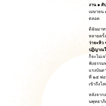
งาน ๑ สั
เมษายน ๗ 
ตลอด
ดิฉันมาทบ
หลายครั้ง
ว่าจะหิว 
ปฏิญาณใน
ก็จะไม่เจ
ฟังธรรมท
แรงบันด
ที่ ๒๕ พ
เข้าถึงโส
หลังจากงา
นพุทธาภิ