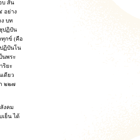
อบ สัน
๔ อย่าง
าง บท
ุปฏิปัน
ุกข์ (คือ
จิปฏิปันโน
เป็นพระ
อาริยะ
นเดียว
อีก ๒๒๗
สังคม
เย็น ได้