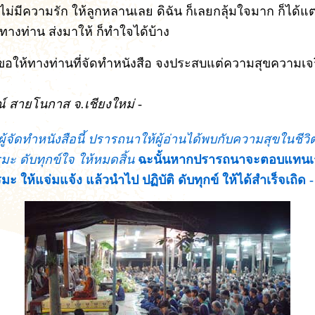
ไม่มีความรัก ให้ลูกหลานเลย ดิฉัน ก็เลยกลุ้มใจมาก ก็ได้แต
ี่ทางท่าน ส่งมาให้ ก็ทำใจได้บ้าง
ี้ขอให้ทางท่านที่จัดทำหนังสือ จงประสบแต่ความสุขความเ
ณ์ สายโนกาส จ.เชียงใหม่ -
้จัดทำหนังสือนี้ ปรารถนาให้ผู้อ่านได้พบกับความสุขในชีว
มะ ดับทุกข์ใจ ให้หมดสิ้น
ฉะนั้นหากปรารถนาจะตอบแทนเ
ะ ให้แจ่มแจ้ง แล้วนำไป ปฏิบัติ ดับทุกข์ ให้ได้สำเร็จเถิด -