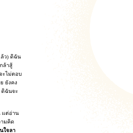
้ว) ดิฉัน
ล้าสู้
ันจะไม่ตอบ
ย ยังคง
 ดิฉันจะ
 แต่อ่าน
วามคิด
สินใจลา