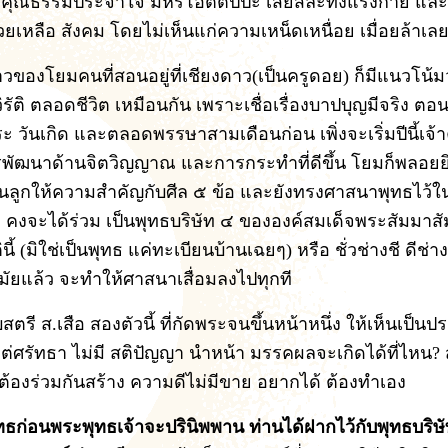
์ มีคุณธรรมประจำใจ มีหิริโอตตัปปะ เสียสละทั้งแรงกาย แล
ช่วยเหลือ สังคม โดยไม่เห็นแก่ความเหน็ดเหนื่อย เมื่อยล้าเล
าวของโยมคนที่สอนอยู่ที่เชียงดาว(เป็นครูดอย) ก็มีแนวโน้ม
รัติ ตลอดชีวิต เหมือนกัน เพราะเชื่อเรื่องบาปบุญมีจริง ตอนนี้
 วันเกิด และตลอดพรรษาสามเดือนก่อน เพิ่งจะเริ่มปีนี้เจ้าค
รพัฒนาด้านจิตวิญญาณ และการกระทำที่ดีขึ้น โยมก็พลอยย
่เห็นลูกให้ความสำคัญกับศีล ๕ ข้อ และยังทรงศาสนาพุทธไว้ใ
 คงจะได้ร่วม เป็นพุทธบริษัท ๔ ขององค์สมเด็จพระสัมมาสั
นี้ (มิใช่เป็นพุทธ แค่ทะเบียนบ้านเฉยๆ) หรือ ชั่วช่างชี ดีช่าง
ัยแล้ว จะทำให้ศาสนาเสื่อมลงไปทุกที
สตรี ส.เสือ สองตัวนี้ ที่กัดพระจนขึ้นหน้าหนึ่ง ให้เห็นเป็นป
ต่ศรัทธา ไม่มี สติปัญญา นำหน้า มรรคผลจะเกิดได้ที่ไหน? 
 ต้องร่วมกันสร้าง ความดีไม่มีขาย อยากได้ ต้องทำเอง
ธก่อนพระพุทธเจ้าจะปรินิพพาน ท่านได้ฝากไว้กับพุทธบริษัท