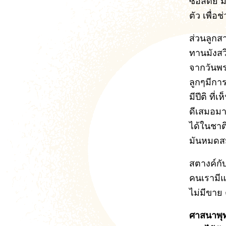
ซื่อสัตย
ตัว เพื่อ
ส่วนลูกส
ทานมังสวิ
จากวันพระ
ลูกๆมีกา
มีปีติ ที
ดีเสมอมา
ได้ในชาติ
มันหมดสม
สตางค์กับ
คนเรามีแ
ไม่มีขาย
ศาสนาพุท