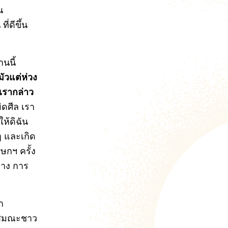
น
ี่ดีขึ้น
านนี้
มัวแต่ห่วง
้เรากล่าว
ิดศีล เรา
ห้ดิฉัน
ๆ และเกิด
ษกฯ ครั้ง
ทาง การ
า
ับสมณะชาว