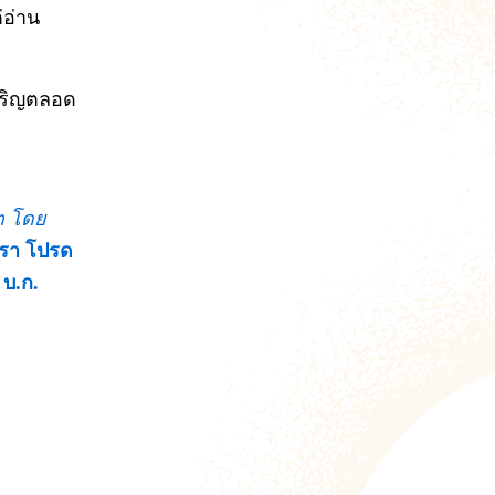
่อ่าน
จริญตลอด
ิต โดย
รา โปรด
 บ.ก.