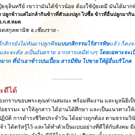
ุ๋ยจุลินทรีย์ เขาว่ามันได้ข้าวน้อย ต้องใช้ปุ๋ยเคมี มันได้มา
่ง ปลูกข้าวแต่ไม่กล้ากินข้าวที่ตัวเองปลูก ไปซื้อ ข้าวที่อื่นปลูกมากิ
 ธ.ก.ส.หมด
ยอดสกุลพานิช จ.เชียงราย -
่กสิกรยังไม่หันมาปลูกพืช
แบบกสิกรรมไร้สารพิษ
แล้ว
ก็คงจ
ละจะต้อ งเป็นอันตราย จากสารเคมีต่างๆ
โดยเฉพาะจะเป
าก ที่นำเอาข้าวปนเปื้อน สารมีพิษ ไปขายให้ผู้อื่นบริโภค
ะดีได้
ต้องกราบขอบพระคุณท่านสมณะ พร้อมทีมงาน และมูลนิธิเป็น
ังสือธรรมะ มาให้ลูกสาว ได้อ่านได้ศึกษา และเป็นแนวทางให
ิบัติ การดำรงชีวิตประจำวัน ได้อย่างถูกต้อง ตามธรรมวินัย
้า ได้ตรัสรู้ไว้ และได้ทำตัวเป็นแบบอย่างที่ดีให้กับสังคม 