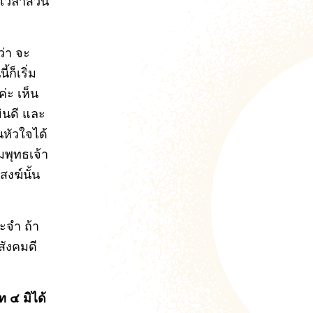
ะเวลาส่วน
ย
ว่า จะ
ก็เริ่ม
่ะ เห็น
ินดี และ
นหัวใจได้
มพุทธเจ้า
สงฆ์นั้น
ระจำ ถ้า
สังคมดี
 ๔ มิได้