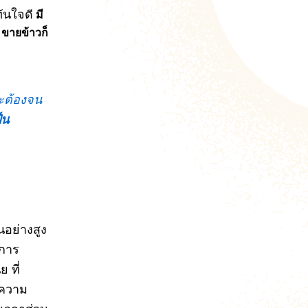
กทันใจด
มี
น ขายข้าวก็
ะต้องจน
็น
อย่างสูง
้การ
 ที่
มีความ