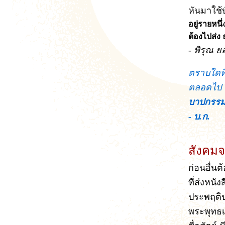
หันมาใช้ป
อยู่รายหนึ
ต้องไปส่ง
- พิรุณ 
ตราบใดที
ตลอดไป แ
บาปกรรมม
- บ.ก.
สังคมจ
ก่อนอื่น
ที่ส่งหน
ประพฤติปฏ
พระพุทธเจ