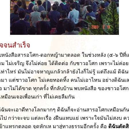
ใจจนสำเร็จ
รับหนังสือสารอโศก-ดอกหญ้ามาตลอด ในช่วงหลัง (๕-๖ ปีที่แล
รม ไม่เจริญ จึงไม่ค่อย ได้ติดต่อ กับชาวอโศก เพราะไม่ค่อยก
ท่าไหร่ มันไม่อาจหาญแกล้วกล้ายังไงก็ไม่รู้ แต่ถึงแม้ ดิฉ
ือมา แต่ชาวอโศก ไม่เคยทอดทิ้ง คนไม่เอาไหน อย่างดิฉันเล
ือ มาไม่ได้ขาด ทุกครั้ง ที่กลับบ้าน พบหนังสือ ของชาวอโศก
หมือนเจอเพื่อนเก่า ที่ไม่เคยลืมกัน
่ดิฉันจะเอาดีทางโลกมากๆ ดิฉันก็จะอ่านสารอโศกเหมือนกัน
านไป กว่าจะจบ แต่ละเรื่อ งฝืนแทบแย่ เพราะใจมันไม่สงบ ค
้าแทรกตลอด จุดหักเห มาสู่ทางธรรมอีกครั้ง คือ
ดิฉันตัด