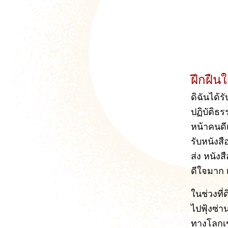
ฝึกฝืน
ดิฉันได้
ปฏิบัติธร
หน้าคนดีเ
รับหนังส
ส่ง หนังส
ดีใจมาก เ
ในช่วงที
ไปฟุ้งซ่
ทางโลกเข