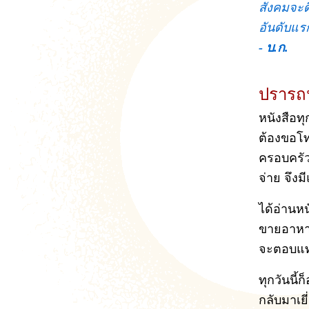
สังคมจะด
อันดับแร
- บ.ก.
ปราร
หนังสือทุ
ต้องขอโท
ครอบครัว
จ่าย จึง
ได้อ่านหน
ขายอาหาร 
จะตอบแทน
ทุกวันนี้
กลับมาเยี่