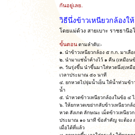
กันอยู่เลย.
วิธีนึ่งข้าวเหนียวกล้องให
โดยแม่ด้วง สายเบาะ ราชธานีอโ
ขั้นตอน
ตามลำดับ:-
๑. นำข้าวเหนียวกล้อง ๕ ก.ก. มาเลื
๒. นำมาแช่น้ำค้างไว้ ๑ คืน (เหมือน
๓. วันรุ่งขึ้น นำขึ้นมาใส่หวดนึ่ง(เหม
เวลาประมาณ ๕๐ นาที
๔. ยกหวดไปจุ่มน้ำเย็น ให้น้ำท่วมข้าว
น้ำ
๕. นำหวดข้าวเหนียวกล้องในข้อ ๔ ไปน
๖. ให้ยกหวดเขย่ากลับข้าวเหนียวกล้อ
หวด สังเกต ลักษณะ เม็ดข้าวเหนียวกล้
ประมาณ ๑๐ นาที ข้อสำคัญ จะต้อง ส
เมื่อได้ที่แล้ว