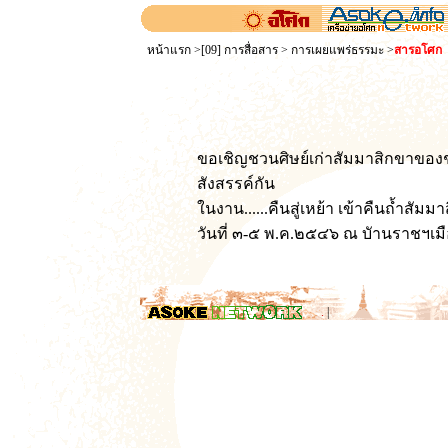
หน้าแรก
>
[09] การสื่อสาร
>
การเผยแพร่ธรรมะ
>
สารอโศก
ขอเชิญชวนศิษย์เก่าสัมมาสิกขาของช
สังสรรค์กัน
ในงาน......คืนสู่เหย้า เข้าคืนถ้ำสัมม
วันที่ ๓-๕ พ.ค.๒๕๔๖ ณ บัานราชฯเมื
.
|