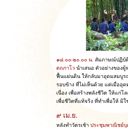
๑๘.๐๐-๒๐.๐๐ น.
สัมภาษณ์ปฏิบัต
ตถภาโว
นำเสนอ ตัวอย่างของผู้ทำ
ฟื้นแผ่นดิน ให้กลับมาอุดมสมบูร
รอบข้าง ที่ไม่เห็นด้วย แต่เมื่ออุ
เนื่อง เพื่อสร้างพลังชีวิต ให้แก่โ
เพื่อชีวิตที่แท้จริง ที่ทำเพื่อให้ มิ
๙ เม.ย.
หลังทำวัตรเช้า
ประชุมพาณิชย์บ