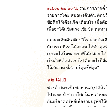
๑๘.๐๐-๒๐.๐๐ น.
รายการภาคค่ำ
รายการโดย สมณะเดินดิน ติกขวี
ข้อคิดไว้เตือนจิต เตือนใจ เมื่อต
เพื่อจะได้แข็งแรง เข้มข้น ทนทา
สมณะเดินดิน ติกขวีโร ฝากข้อเตือน
กับกรรมที่เราได้สะสม ได้ทำ สุดท
เราจะได้ใจของเราที่ได้ปล่อย ได้วา
เป็นสิ่งที่ติดตัวเราไป ลืมอะไร
ให้สะอาด ที่สุด บริสุทธิ์ที่สุด"
๑๒ เม.ย.
ช่วงทำวัตรเช้า พ่อท่านสรุป อีคิว
ไป ๕๐๐ ปี ชาวอโศกใน พ.ศ.๓๐๔
กันบริจาคทรัพย์เพื่อร่วมปฐพีฯให