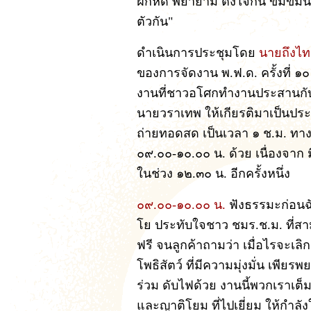
ฝึกหัด พยายาม ตั้งใจกัน ขมีขม
ตัวกัน"
ดำเนินการประชุมโดย
นายถึงไท
ของการจัดงาน พ.ฟ.ด. ครั้งที่ ๑๐
งานที่ชาวอโศกทำงานประสานกับ
นายวราเทพ ให้เกียรติมาเป็นประ
ถ่ายทอดสด เป็นเวลา ๑ ช.ม. ทางช
๐๙.๐๐-๑๐.๐๐ น. ด้วย เนื่องจาก
ในช่วง ๑๒.๓๐ น. อีกครั้งหนึ่ง
๐๙.๐๐-๑๐.๐๐ น.
ฟังธรรมะก่อนฉ
โย ประทับใจชาว ชมร.ช.ม. ที่สา
ฟรี จนลูกค้าถามว่า เมื่อไรจะเ
โพธิสัตว์ ที่มีความมุ่งมั่น เพี
ร่วม ดับไฟด้วย งานนี้พวกเราเต็
และญาติโยม ที่ไปเยี่ยม ให้กำลั