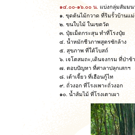
๑๔.๐๐-๑๖.๐๐ น.
แบ่งกลุ่มสัมมน
๑. ขุดต้นไม้กวาด ที่ริมรั้วบ้านแม
๒. ขนใบไม้ ในเขตวัด
๓. ปุ๋ยเม็ดกระสุน ทำที่โรงปุ๋ย
๔. น้ำหมักชีวภาพสูตรซักล้าง
๕. สุขภาพ ที่ใต้โบสถ์
๖. เจโตสมถะ,เดินจงกรม ที่ป่าช้
๗. ตอบปัญหา ที่ศาลาปลุกเสกฯ
๘. เต้าเจี้ยว ที่เฮือนกู้ไท
๙. ถั่วงอก ที่โรงเพาะถั่วงอก
๑๐. น้ำส้มไม้ ที่โรงเตาเผา