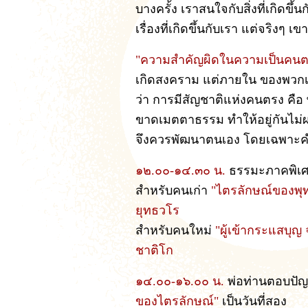
บางครั้ง เราสนใจกับสิ่งที่เกิดข
เรื่องที่เกิดขึ้นกับเรา แต่จริงๆ
"ความสำคัญผิดในความเป็นคน
เกิดสงคราม แต่ภายใน ของพวกเ
ว่า การมีสัญชาติแห่งคนตรง คื
ขาดเมตตาธรรม ทำให้อยู่กันไม่
จึงควรพัฒนาตนเอง โดยเฉพาะคำพูด
๑๒.๐๐-๑๔.๓๐ น.
ธรรมะภาคพิเศษ
สำหรับคนเก่า
"ไตรลักษณ์ของพุท
ยุทธวโร
สำหรับคนใหม่
"ผู้เข้ากระแสบุญ 
ชาติโก
๑๔.๐๐-๑๖.๐๐ น.
พ่อท่านตอบปัญ
ของไตรลักษณ์"
เป็นวันที่สอง