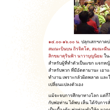
๑๔.๐๐-๑๖.๐๐ น.
ปลุกเสกฯภาคบ่
สมณะบินบน ถิรจิตโต, สมณะผืนฟ
สิกขมาตุรินฟ้า นาวาบุญนิยม
ในง
สำหรับผู้ที่ทำตัวเป็นแขก แจกหญ
สำหรับพวก ที่มีอัตตามานะ เอาแ
ทำงาน เพราะกลัวผิดพลาด และใน
เปลี่ยนแปลงตัวเอง
แม้จะจบการศึกษาทางโลก แต่ก็ไม
กับพ่อท่าน ได้พบ เห็น ได้รับการ
เป็นเบื้องต้น พ่อท่านทำให้ดู มา