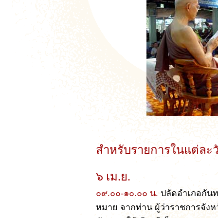
สำหรับรายการในแต่ละวัน
๖ เม.ย.
๐๙.๐๐-๑๐.๐๐ น.
ปลัดอำเภอกันทร
หมาย จากท่าน ผู้ว่าราชการจังห