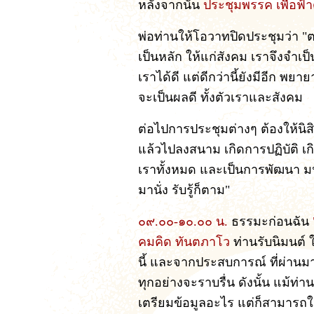
หลังจากนั้น
ประชุมพรรค เพื่อฟ้า
พ่อท่านให้โอวาทปิดประชุมว่า "
เป็นหลัก ให้แก่สังคม เราจึงจำเป
เราได้ดี แต่ดีกว่านี้ยังมีอีก พ
จะเป็นผลดี ทั้งตัวเราและสังคม
ต่อไปการประชุมต่างๆ ต้องให้นิส
แล้วไปลงสนาม เกิดการปฏิบัติ เก
เราทั้งหมด และเป็นการพัฒนา มน
มานั่ง รับรู้ก็ตาม"
๐๙.๐๐-๑๐.๐๐ น.
ธรรมะก่อนฉัน
คมคิด ทันตภาโว
ท่านรับนิมนต์ 
นี้ และจากประสบการณ์ ที่ผ่านมา 
ทุกอย่างจะราบรื่น ดังนั้น แม้ท่าน
เตรียมข้อมูลอะไร แต่ก็สามารถให