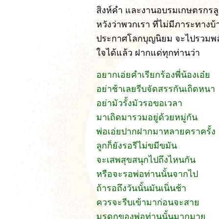
สิงห์คำ และงานอบรมเกษตรกรลูกค
หวังว่าพวกเรา ที่ไม่มีภาระทางบ
ประกาศโลกบุญนิยม จะไปรวมพลัง
ใจได้แล้ว ฝากแด่ทุกท่านว่า
อยากเอ่ยคำเรียกร้องพี่น้องเอ๋ย
อย่าช้าเลยรีบจัดสรรกันเถิดหนา
อย่ามัวรั้งมัวรอขอเวลา
มาเถิดมารวมอยู่ด้วยหมู่กัน
พ่อเอ่ยปากฝากมาหลายคราครั้ง
ลูกก็ยังรอรีไม่ขมีขมัน
จะเสพสุขสนุกไปถึงไหนกัน
หรือจะรอพ่อท่านนั้นจากไป
ถ้ารอถึงวันนั้นมันเนิ่นช้า
ควรจะรีบเข้ามาก่อนจะสาย
มรดกของพ่อท่านนั้นมากมาย