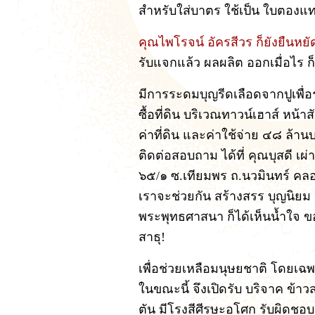
สำหรับใส่บาตร ใช้เป็น ใบตองแ
คุณไพโรจน์ อัครสีวร ก็ยังยืนหย
รับแจกแล้ว ผลผลิต ออกเมื่อไร 
มีการระดมบุญรีดเลือดจากปูเพื่อ
ซื้อที่ดิน บริเวณทาวน์เฮาส์ หน
ค่าที่ดิน และค่าใช้จ่าย ๔๘ ล้าน
ติดต่อสอบถาม ได้ที่ คุณบุสดี เผ่
๖๕/๑ ซ.เทียมพร ถ.นวมินทร์ ค
เราจะช่วยกัน สร้างสรร บุญนิย
พระพุทธศาสนา ก็ได้เห็นน้ำใจ ขอ
สาธุ!
เพื่อช่วยเหลือมนุษยชาติ โดยเฉ
ในขณะนี้ จึงเปิดรับ บริจาค ข
ตัน มีโรงสีศีรษะอโศก รับผิดชอบ