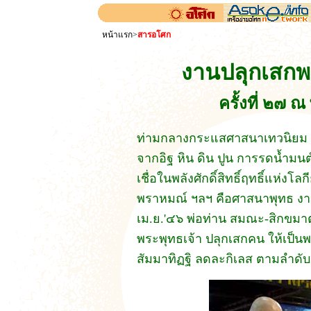
หน้าแรก
>
สารอโศก
งานปลุกเสกพ
ครั้งที่ ๒๗
ท่ามกลางกระแสศาสนาเทวนิยม พุ
จากอิฐ หิน ดิน ปูน การรดน้ำมน
เชื่อในพลังศักดิ์สิทธิ์ฤทธิ์แห่งโ
พราหมณ์ ฯลฯ คือศาสนาพุทธ งานปล
เม.ย.'๔๖ พ่อท่าน สมณะ-สิกขมาต
พระพุทธเจ้า ปลุกเสกคน ให้เป็น
สัมมาทิฏฐิ ลดละกิเลส ตามลำดับ