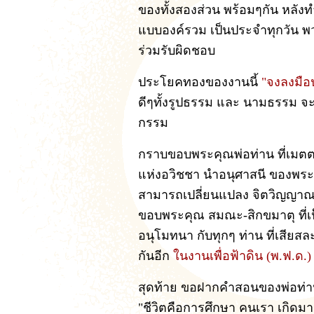
ของทั้งสองส่วน พร้อมๆกัน หลังท
แบบองค์รวม เป็นประจำทุกวัน พว
ร่วมรับผิดชอบ
ประโยคทองของงานนี้
"จงลงมือป
ดีๆทั้งรูปธรรม และ นามธรรม จะเ
กรรม
กราบขอบพระคุณพ่อท่าน ที่เมตต
แห่งอวิชชา นำอนุศาสนี ของพระพ
สามารถเปลี่ยนแปลง จิตวิญญาณ 
ขอบพระคุณ สมณะ-สิกขมาตุ ที่เป็
อนุโมทนา กับทุกๆ ท่าน ที่เสียสละ
กันอีก
ในงานเพื่อฟ้าดิน (พ.ฟ.ด.) 
สุดท้าย ขอฝากคำสอนของพ่อท่าน ใ
"ชีวิตคือการศึกษา คนเรา เกิดมา