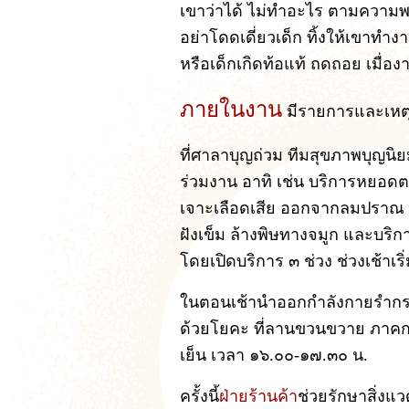
เขาว่าได้ ไม่ทำอะไร ตามความ
อย่าโดดเดี่ยวเด็ก ทิ้งให้เขาทำง
หรือเด็กเกิดท้อแท้ ถดถอย เมื่อ
ภายในงาน
มีรายการและเหตุก
ที่ศาลาบุญถ่วม ทีมสุขภาพบุญนิ
ร่วมงาน อาทิ เช่น บริการหยอ
เจาะเลือดเสีย ออกจากลมปราณ 
ฝังเข็ม ล้างพิษทางจมูก และบริ
โดยเปิดบริการ ๓ ช่วง ช่วงเช้าเร
ในตอนเช้านำออกกำลังกายรำกร
ด้วยโยคะ ที่ลานขวนขวาย ภาคก
เย็น เวลา ๑๖.๐๐-๑๗.๓๐ น.
ครั้งนี้
ฝ่ายร้านค้า
ช่วยรักษาสิ่งแ