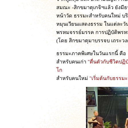
สมณะ -สิกขมาตุเกจิฯแล้ว ยังม
หน้าวัด ธรรมะสำหรับคนใหม่ บ
หมุนเวียนแสดงธรรม ในแต่ละวัน
พรหมจรรย์มรรค การปฏิบัติพรหม
(โดย สิกขมาตุมาบรรจบ เถระวงศ์ ต
ธรรมะภาคพิเศษในวันแรกนี้ คือ
สำหรับคนเก่า
"ตื่นตัวกับชีวิตปฏ
โก
สำหรับคนใหม่
"เริ่มต้นกับธรร