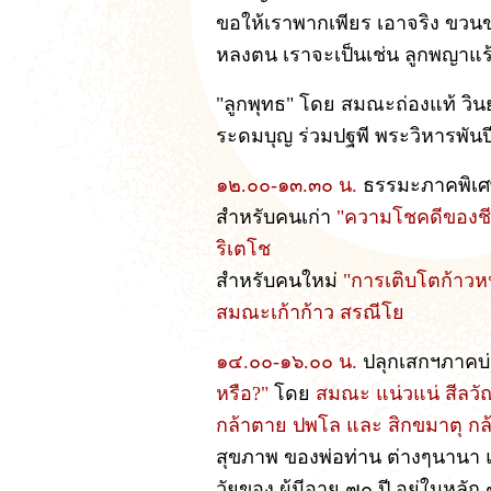
ขอให้เราพากเพียร เอาจริง ขวนข
หลงตน เราจะเป็นเช่น ลูกพญาแร้ง
"ลูกพุทธ" โดย สมณะถ่องแท้ วิน
ระดมบุญ ร่วมปฐพี พระวิหารพันป
๑๒.๐๐-๑๓.๓๐ น.
ธรรมะภาคพิเ
สำหรับคนเก่า
"ความโชคดีของชีว
ริเตโช
สำหรับคนใหม่
"การเติบโตก้าวหน
สมณะเก้าก้าว สรณีโย
๑๔.๐๐-๑๖.๐๐ น.
ปลุกเสกฯภาคบ
หรือ?"
โดย
สมณะ แน่วแน่ สีลว
กล้าตาย ปพโล และ สิกขมาตุ กล
สุขภาพ ของพ่อท่าน ต่างๆนานา แ
วัยของ ผู้มีอายุ ๗๐ ปี อยู่ในห