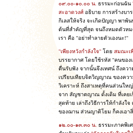
๐๙.๐๐-๑๐.๐๐ น.
ธรรมะก่อนฉัน
สะอาดวงศ์
อธิบาย การสร้างบารมี
กิเลสให้จริง จะเกิดปัญญา พาพ้
ต้นที่สำคัญที่สุด จนถึงหมดตัวห
เรา คือ "อย่าทำลายตัวเองนะ!"
"เพียงหวังกำลังใจ"
โดย
สมณะเพื
บรรยากาศ โดยใช้รหัส "คนของแผ
ตื่นรับฟัง จากนั้นจึงเทศน์ ถึงค
เปรียบเทียบจิตวิญญาณ ของความเ
วิเคราะห์ ถึงสาเหตุที่คนส่วนใหญ
จาก สัญชาตญาณ ดั้งเดิม ที่เคยเป็น
สุดท้าย เล่าถึงวิธีการให้กำลังใ
ของฌาน ส่วนญาติโยม ก็คงเอาสิ่ง
๑๒.๐๐-๑๓.๓๐ น.
ธรรมะภาคพิเ