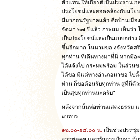
ตัวแทน ให้เกียรติเป็นประธาน กล่
ประโยชน์และสอดคล้องกับนโยบ
มีมาก่อนรัฐบาลแล้ว คือบ้านเมืองน
จัดมา ๒๗ ปีแล้ว กระผม เห็นว่า 
เป็นประโยชน์และเป็นแบบอย่าง ถ
ขึ้นอีกมาก ในนามขอ งจังหวัดศร
ทุกท่าน ที่เดินทางมาที่นี่ หาก
ได้แจ้งไป กระผมพร้อม ในส่วนข
ได้ขอ มีแต่ทางอำเภอมาขอ ไปตั้
ท่าน ก็ขอต้อนรับทุกท่าน สู่ที่นี
เป็นสุขทุกท่านนะครับ"
หลังจากนั้นพ่อท่านแสดงธรรม 
อาหาร
๑๒.๐๐-๑๔.๐๐ น.
เป็นช่วงประชุ
จากพูดคุย และซักถามปัญหา กับส