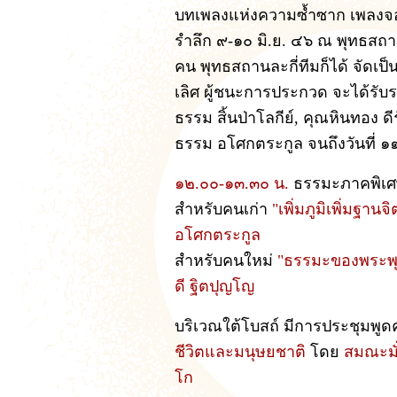
บทเพลงแห่งความซ้ำซาก เพลงจอ
รำลึก ๙-๑๐ มิ.ย. ๔๖ ณ พุทธสถา
คน พุทธสถานละกี่ทีมก็ได้ จัดเป
เลิศ ผู้ชนะการประกวด จะได้รับร
ธรรม สิ้นป่าโลกีย์, คุณหินทอง 
ธรรม อโศกตระกูล จนถึงวันที่ ๑
๑๒.๐๐-๑๓.๓๐ น.
ธรรมะภาคพิเ
สำหรับคนเก่า
"เพิ่มภูมิเพิ่มฐานจ
อโศกตระกูล
สำหรับคนใหม่
"ธรรมะของพระพุทธ
ดี ฐิตปุญโญ
บริเวณใต้โบสถ์ มีการประชุมพูดคุ
ชีวิตและมนุษยชาติ
โดย
สมณะมั
โก