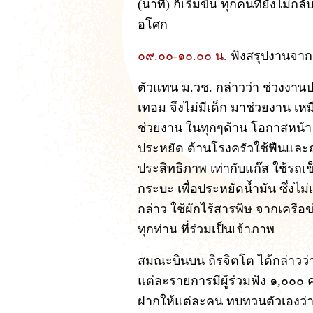
(นาที) ก็เริ่มขึ้น ทุกคนที่ยังไม่
อโศก
๐๙.๐๐-๑๐.๐๐ น.
ฟังสรุปงานจา
ตัวแทน ม.วช. กล่าวว่า ช่วงงานป
เทอม จึงไม่มีเด็ก มาช่วยงาน เหมือ
ช่วยงาน ในทุกๆด้าน โอกาสหน้า 
ประหยัด ด้านโรงครัวใช้ฟืนและถ่
ประสิทธิภาพ เท่ากับแก๊ส ใช้ร
กระบะ เพื่อประหยัดน้ำมัน ซึ่งไม่
กล่าว ใช้ผักไร้สารพิษ จากเครือข
ทุกท่าน ที่ร่วมเป็นเจ้าภาพ
สมณะบินบน ถิรจิตโต ได้กล่าวว
แต่ละรายการมีผู้ร่วมฟัง ๑,๐๐๐
ฝากให้แต่ละคน ทบทวนตัวเองว่า 