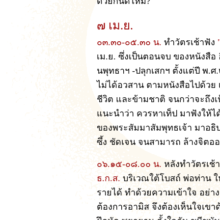
ด้วยกันดีไหม?
๗ เม.ย.
๐๓.๓๐-๐๕.๓๐ น.
ทำวัตรเช้าฟัง
เม.ย. ซึ่งเป็นตอนจบ ของหนังสือ อ
นพุทธาฯ -ปลุกเสกฯ ตั้งแต่ปี พ
ไม่ได้อวสาน ตามหนังสือไปด้วย
ชีวิต และข้ามชาติ จนกว่าจะถึงเป
แนะนำว่า ควรหาเท็ป มาฟังให้ได
ของพระสัมมาสัมพุทธเจ้า มาอธิ
ซึ้ง ชัดเจน จนสามารถ ล้างจิต
๐๖.๑๕-๐๘.๐๐ น.
หลังทำวัตรเช้
ธ.ก.ส.
บริเวณใต้โบสถ์ พ่อท่าน 
รายได้ ทำด้วยความเข้าใจ อย่างมีป
ต้องการอามิส จึงต้องเห็นใจเขาด