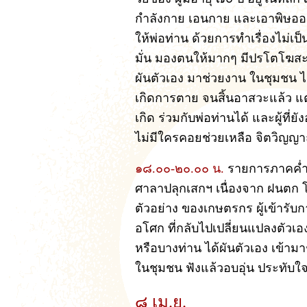
กำลังกาย เอนกาย และเอาพิษออก 
ให้พ่อท่าน ด้วยการทำเรื่องไม่เป็นเร
มั่น มองตนให้มากๆ มีปรโตโฆส
ผันตัวเอง มาช่วยงาน ในชุมชน ไ
เกิดการตาย จนสิ้นอาสวะแล้ว แต
เกิด ร่วมกับพ่อท่านได้ และผู้ที
ไม่มีใครคอยช่วยเหลือ จิตวิญญ
๑๘.๐๐-๒๐.๐๐ น.
รายการภาคค่ำ 
ศาลาปลุกเสกฯ เนื่องจาก ฝนตก
ตัวอย่าง ของเกษตรกร ผู้เข้ารั
อโศก ที่กลับไปเปลี่ยนแปลงตัวเ
หรือบางท่าน ได้ผันตัวเอง เข้ามาช
ในชุมชน ฟังแล้วอบอุ่น ประทับใจ 
๘ เม.ย.