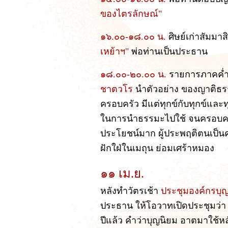
ของไตรลักษณ์"
๑๖.๐๐-๑๘.๐๐ น.
ศิษย์เก่าสัมมา
เหย้าฯ"
พ่อท่านเป็นประธาน
๑๘.๐๐-๒๐.๐๐ น.
รายการภาคค่ำ
ชาตวโร
นำตัวอย่าง ของญาติธรร
ครอบครัว มีแต่ทุกข์กับทุกข์และท
ในการนำธรรมะไปใช้ จนครอบครั
ประโยชน์มาก ผู้ประพฤติตนเป็นคน
ฝักใฝ่ในเมถุน ย่อมเศร้าหมอง
๑๑ เม.ย.
หลังทำวัตรเช้า
ประชุมองค์กรบุ
ประธาน ให้โอวาทเปิดประชุมว่า "
ปีแล้ว คำว่าบุญนิยม อาตมาใช้หล