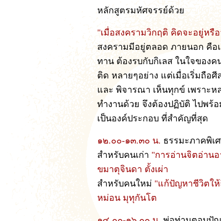
หลักสูตรมหัศจรรย์ด้วย
"เมื่อสงครามวิกฤติ คิดจะอยู่หรื
สงครามมีอยู่ตลอด ภายนอก คือแก่
ทาน ต้องรบกับกิเลส ในใจของคน 
ติด หลายๆอย่าง แต่เมื่อเริ่มถือศ
และ พิจารณา เห็นทุกข์ เพราะหลง
ทำงานด้วย จึงต้องปฏิบัติ ไปพร้อ
เป็นองค์ประกอบ ที่สำคัญที่สุด
๑๒.๐๐-๑๓.๓๐ น.
ธรรมะภาคพิเ
สำหรับคนเก่า
"การอ่านจิตอ่านอา
ขมาตุจินดา ตั้งเผ่า
สำหรับคนใหม่
"แก้ปัญหาชีวิตให
หม่อน มุทุกันโต
๑๔.๐๐-๑๖.๐๐ น.
พ่อท่านตอบปัญ