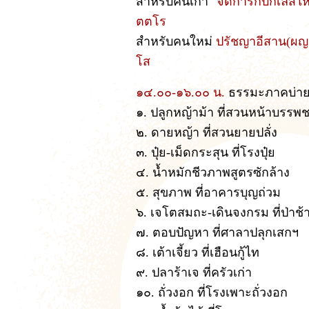
สำหรับคนเก่า
"จัดการกับกิเลสให้ด
ตตโร
สำหรับคนใหม่
ปรัชญาอีสาน(ผญา)
โส
๑๔.๐๐-๑๖.๐๐ น.
ธรรมะภาคบ่าย 
๑. ปลูกหญ้าม้า ที่สวนหน้าบรรพ
๒. ดายหญ้า ที่สวนยายปลั่ง
๓. ปุ๋ย-เม็ดกระสุน ที่โรงปุ๋ย
๔. น้ำหมักชีวภาพสูตรซักล้าง
๕. สุขภาพ ที่อาคารบุญถ่วม
๖. เจโตสมถะ-เดินจงกรม ที่ป่าช้
๗. ตอบปัญหา ที่ศาลาปลุกเสกฯ
๘. เต้าเจี้ยว ที่เฮือนกู้ไท
๙. ปลาร้าเจ ที่ครัวเก่า
๑๐. ถั่วงอก ที่โรงเพาะถั่วงอก