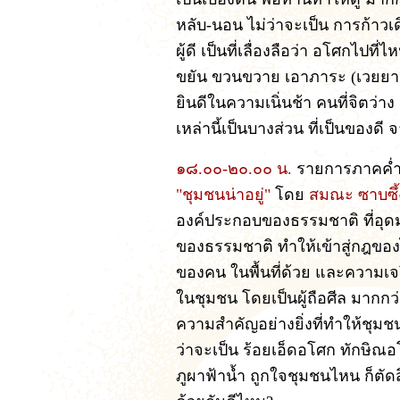
หลับ-นอน ไม่ว่าจะเป็น การก้าวเ
ผู้ดี เป็นที่เลื่องลือว่า อโศกไปที่
ขยัน ขวนขวาย เอาภาระ (เวยยาว
ยินดีในความเนิ่นช้า คนที่จิตว่าง
เหล่านี้เป็นบางส่วน ที่เป็นของดี
๑๘.๐๐-๒๐.๐๐ น.
รายการภาคค่ำ
"ชุมชนน่าอยู่"
โดย
สมณะ ซาบซึ้ง
องค์ประกอบของธรรมชาติ ที่อุด
ของธรรมชาติ ทำให้เข้าสู่กฎของไต
ของคน ในพื้นที่ด้วย และความเจริ
ในชุมชน โดยเป็นผู้ถือศีล มากกว
ความสำคัญอย่างยิ่งที่ทำให้ชุมชนนั
ว่าจะเป็น ร้อยเอ็ดอโศก ทักษิ
ภูผาฟ้าน้ำ ถูกใจชุมชนไหน ก็ตัด