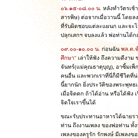
๐๖.๑๕-๐๘.๐๐ น.
หลังทำวัตรเช้
สารพิษ) ต่อจากเมื่อวานนี้ โด
ที่รับผิดชอบแต่ละแผนก และจะไปดู
ปลุกเสกฯ จบลงแล้ว พ่อท่านได้
๐๙.๐๐-๑๐.๐๐ น.
ก่อนฉัน
พล.ต.จ
ศึกษา"
เล่าให้ฟัง ถึงความดีงาม 
จันทร์(แม่คุณธาตุบุญ), อาซิ้มเพ็
คนอื่น และพวกเราที่นี่ก็มีชีวิตท
นี้ยากนัก ยิ่งประวัติของพระพุ
เมื่อจิตตก ถ้าได้อ่าน หรือได้ฟัง 
จิตใจเราขึ้นได้
ขณะรับประทานอาหารได้ฉายรายการ
ท่าน ถึงงานเพลง ของพ่อท่าน ทั้ง
เพลงของครูรัก รักพงษ์ มีเพลงขอ