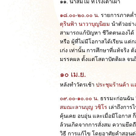
๑๑. น้ำส้มไม้ ที่โรงเตาเผา
๑๘.๐๐-๒๐.๐๐ น.
รายการภาคค่ำ
ตุรินฟ้า นาวาบุญนิยม
นำตัวอย่าง
สามารถแก้ปัญหา ชีวิตตนเองได้ สิ่
หรือ ผู้ที่ไม่มีโอกาสได้เรียน แต่
เก่ง เท่านั้น การศึกษาที่แท้จริง
มรรคผล ตั้งแต่โสดาปัตติผล จนถ
๑๐ เม.ย.
หลังทำวัตรเช้า
ประชุมร้านค้า แ
๐๙.๐๐-๑๐.๐๐ น.
ธรรมะก่อนฉัน
สมณะลานบุญ วชิโร
เล่าถึงการ
คุ้นเคย อบอุ่น และเมื่อมีโอกาส ก็ไ
ล้วนเกิดจากการสั่งสม ความยึดถื
วิธี การแก้ไข โดยอาศัยคำสอนต่