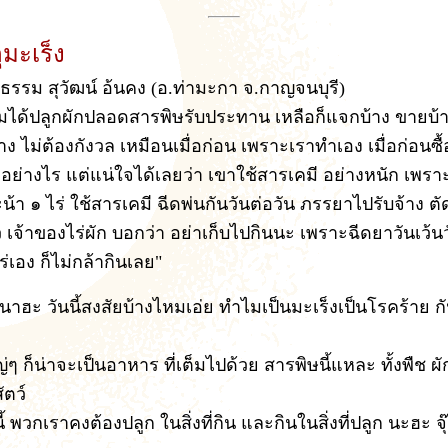
ุมะเร็ง
รรม สุวัฒน์ อ้นคง (อ.ท่ามะกา จ.กาญจนบุรี)
มได้ปลูกผักปลอดสารพิษรับประทาน เหลือก็แจกบ้าง ขายบ้าง 
าง ไม่ต้องกังวล เหมือนเมื่อก่อน เพราะเราทำเอง เมื่อก่อนซื้อก
อย่างไร แต่แน่ใจได้เลยว่า เขาใช้สารเคมี อย่างหนัก เพรา
้า ๑ ไร่ ใช้สารเคมี ฉีดพ่นกันวันต่อวัน ภรรยาไปรับจ้าง ตั
ว เจ้าของไร่ผัก บอกว่า อย่าเก็บไปกินนะ เพราะฉีดยาวันเว้น
ร่เอง ก็ไม่กล้ากินเลย"
นาฮะ วันนี้สงสัยบ้างไหมเอ่ย ทำไมเป็นมะเร็งเป็นโรคร้าย ก
ญ่ๆ ก็น่าจะเป็นอาหาร ที่เต็มไปด้วย สารพิษนี้แหละ ทั้งพืช ผั
ัตว์
งนี้ พวกเราคงต้องปลูก ในสิ่งที่กิน และกินในสิ่งที่ปลูก นะฮะ จุ