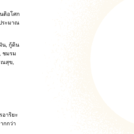
ันติอโศก
ับประมาณ
น, กู้ดิน
น, ชมรม
รณสุข,
ไรอาริยะ
ากกว่า