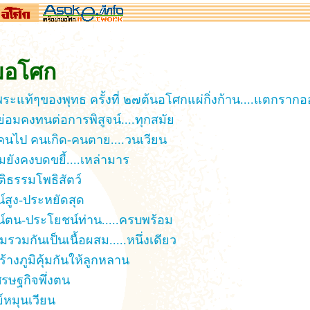
่มอโศก
ระแท้ๆของพุทธ ครั้งที่ ๒๗ต้นอโศกแผ่กิ่งก้าน....แตกราก
่อมคงทนต่อการพิสูจน์....ทุกสมัย
-คนไป คนเกิด-คนตาย....วนเวียน
ยังคงบดขยี้....เหล่ามาร
ิธรรมโพธิสัตว์
์สูง-ประหยัดสุด
์ตน-ประโยชน์ท่าน.....ครบพร้อม
รวมกันเป็นเนื้อผสม.....หนึ่งเดียว
ร้างภูมิคุ้มกันให้ลูกหลาน
รษฐกิจพึ่งตน
์หมุนเวียน