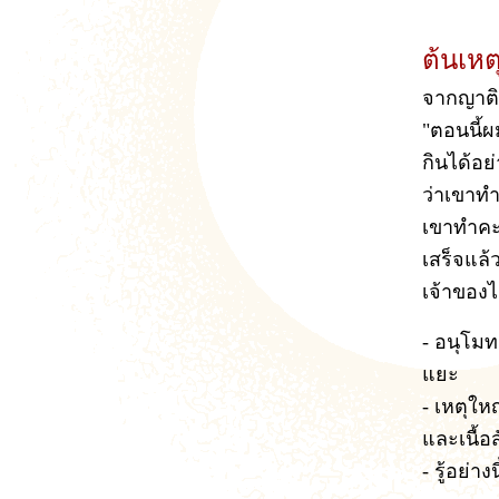
ต้นเหต
จากญาติธ
"ตอนนี้ผ
กินได้อย่
ว่าเขาทำ
เขาทำคะน
เสร็จแล้
เจ้าของไ
- อนุโมท
แยะ
- เหตุให
และเนื้อส
- รู้อย่า