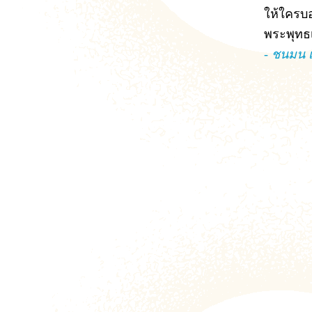
ให้ใครบอก
พระพุทธเ
- ชนมน เ