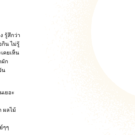
รู้สึกว่า
ิน ไม่รู้
ะเคยเห็น
ดผัก
วัน
ันเยอะ
ก ผลไม้
๊ย์ๆๆ