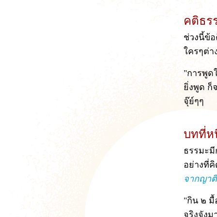
คติธร
ช่วงนี้ข
ใครๆต่าง
"การพูดใ
ยิ่งพูด 
จุ๊ย์ๆๆ
บทที่ห
ธรรมะมีก
อย่างที่
จากญาติ
"กิน ๒ มื
จริงจังม