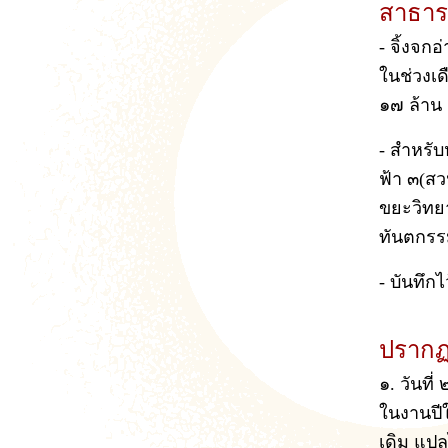
สาธาร
- จิ้งจก
ในช่วงเด
๑๗ ล้าน
- สำหรับห
ฟ้า ๓(สว
ขยะวิทยา
ทันตกรร
- บันทึก
ปรากฏ
๑. วันที
ในงานปี
เดิม แปล