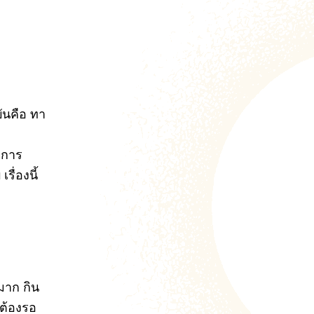
บันคือ ทา
งการ
ื่องนี้
มาก กิน
่ต้องรอ