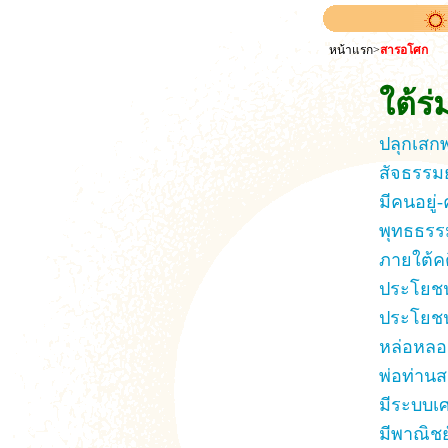
หน้าแรก
>
สารอโศก
ใต้ร
ปลุกเสกพ
สัจธรรมย
มีคนอยู่
พุทธธรรม
ภายใต้คต
ประโยชน
ประโยชน
หล่อหลอม
พ่อท่านส
มีระบบเศ
มีพาณิชย