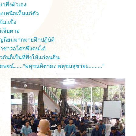
ษาพึ่งตัวเอง
องเหนือเห็นแก่ตัว
ข้มแข็ง
ก่เจ็บตาย
ญนิยมมากมายฝึกปฏิบัติ
พาชาวอโศกพึ่งตนได้
ันก็เป็นที่พึ่งให้แก่คนอื่น
ธพจน์......"พหุชนหิตายะ พหุชนสุขายะ........."