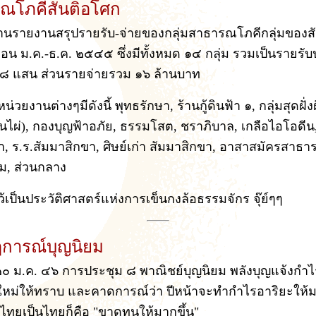
ณโภคีสันติอโศก
อ่านรายงานสรุปรายรับ-จ่ายของกลุ่มสาธารณโภคีกลุ่มของส
ือน ม.ค.-ธ.ค. ๒๕๔๕ ซึ่งมีทั้งหมด ๑๔ กลุ่ม รวมเป็นรายร
 ๘ แสน ส่วนรายจ่ายรวม ๑๖ ล้านบาท
น่วยงานต่างๆมีดังนี้ พุทธรักษา, ร้านกู้ดินฟ้า ๑, กลุ่มสุดฝั่งฝั
นไผ่), กองบุญฟ้าอภัย, ธรรมโสต, ชราภิบาล, เกลือไอโอดี
, ร.ร.สัมมาสิกขา, ศิษย์เก่า สัมมาสิกขา, อาสาสมัครสาธา
ม, ส่วนกลาง
ไว้เป็นประวัติศาสตร์แห่งการเข็นกงล้อธรรมจักร จุ๊ย์ๆๆ
การณ์บุญนิยม
่ ๒๐ ม.ค. ๔๖ การประชุม ๘ พาณิชย์บุญนิยม พลังบุญแจ้งกำ
ใหม่ให้ทราบ และคาดการณ์ว่า ปีหน้าจะทำกำไรอาริยะให้ม
ไทยเป็นไทยก็คือ "ขาดทุนให้มากขึ้น"