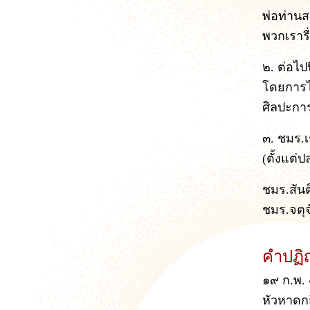
พ่อท่านส
พวกเรารื
๒. ต่อไป
โดยการไม
ศิลปะกา
๓. ชมร.เ
(ตั้งแต่
ชมร.สันต
ชมร.จตุจั
คำปฏิ
๑๙ ก.พ.
หัวหาดกส