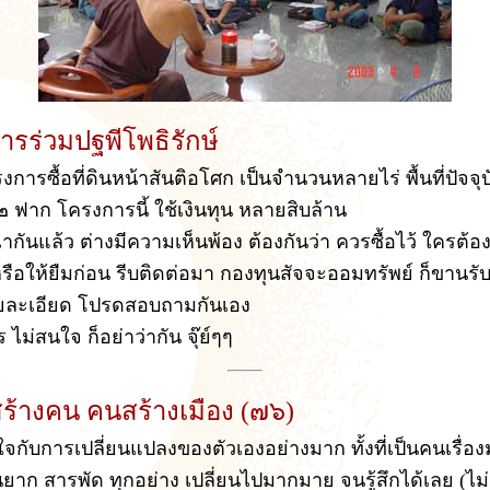
รร่วมปฐพีโพธิรักษ์
รงการซื้อที่ดินหน้าสันติอโศก เป็นจำนวนหลายไร่ พื้นที่ปัจจุ
์ ๒ ฟาก โครงการนี้ ใช้เงินทุน หลายสิบล้าน
กันแล้ว ต่างมีความเห็นพ้อง ต้องกันว่า ควรซื้อไว้ ใครต้อ
รือให้ยืมก่อน รีบติดต่อมา กองทุนสัจจะออมทรัพย์ ก็ขานรับ เร
ละเอียด โปรดสอบถามกันเอง
 ไม่สนใจ ก็อย่าว่ากัน จุ๊ย์ๆๆ
ร้างคน คนสร้างเมือง (๗๖)
ใจกับการเปลี่ยนแปลงของตัวเองอย่างมาก ทั้งที่เป็นคนเรื่อง
าก สารพัด ทุกอย่าง เปลี่ยนไปมากมาย จนรู้สึกได้เลย (ไม