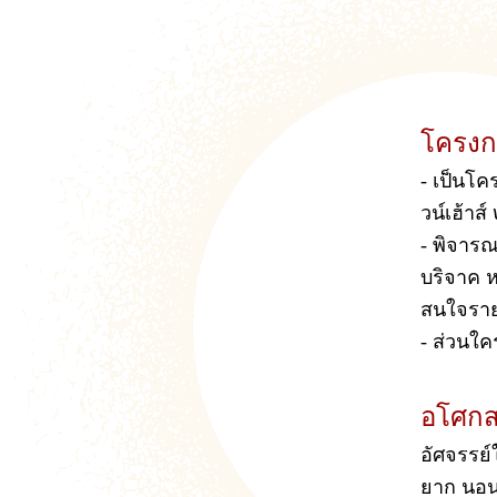
โครงกา
- เป็นโค
วน์เฮ้าส
-
พิจารณา
บริจาค ห
สนใจราย
- ส่วนใคร
อโศกส
อัศจรรย์
ยาก นอนย