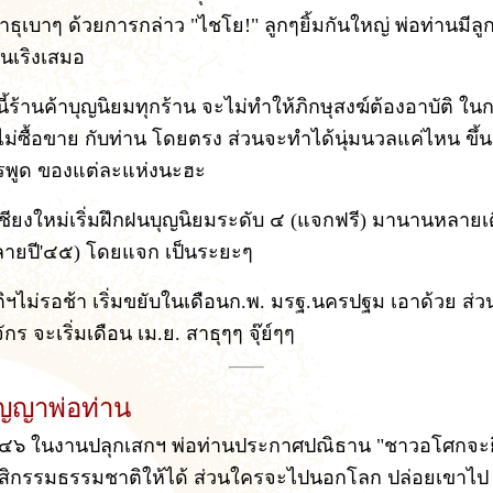
าธุเบาๆ ด้วยการกล่าว "ไชโย!" ลูกๆยิ้มกันใหญ่ พ่อท่านมีลูก
่นเริงเสมอ
นี้ร้านค้าบุญนิยมทุกร้าน จะไม่ทำให้ภิกษุสงฆ์ต้องอาบัติ ในก
่ซื้อขาย กับท่าน โดยตรง ส่วนจะทำได้นุ่มนวลแค่ไหน ขึ้นอ
รพูด ของแต่ละแห่งนะฮะ
ชียงใหม่เริ่มฝึกฝนบุญนิยมระดับ ๔ (แจกฟรี) มานานหลายเ
ปลายปี'๔๕) โดยแจก เป็นระยะๆ
ิฯไม่รอช้า เริ่มขยับในเดือนก.พ. มรฐ.นครปฐม เอาด้วย ส่ว
กร จะเริ่มเดือน เม.ย. สาธุๆๆ จุ๊ย์ๆๆ
ญญาพ่อท่าน
 ๔๖ ในงานปลุกเสกฯ พ่อท่านประกาศปณิธาน "ชาวอโศกจะ
ิกรรมธรรมชาติให้ได้ ส่วนใครจะไปนอกโลก ปล่อยเขาไป ! .