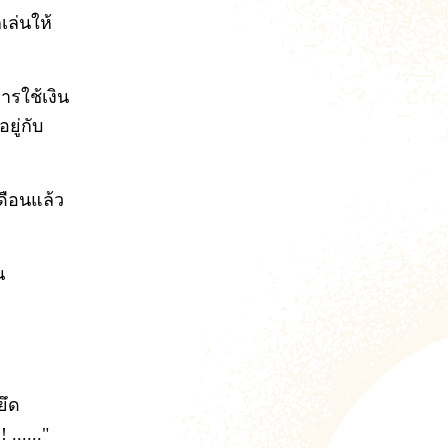
เล่นให้
ารใช้เงิน
ยู่กับ
ดือนแล้ว
น
ยึด
....."