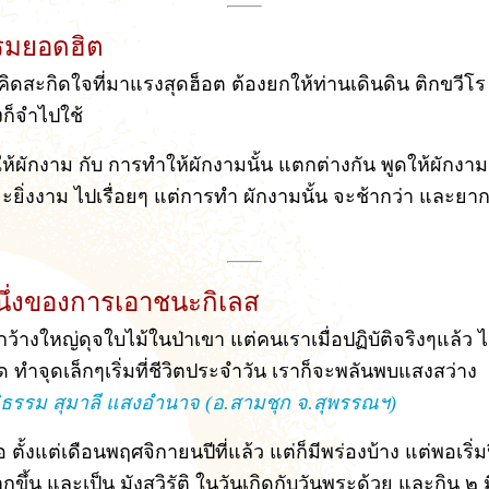
รมยอดฮิต
้อคิดสะกิดใจที่มาแรงสุดฮ็อต ต้องยกให้ท่านเดินดิน ติกขวีโ
ก็จำไปใช้
ห้ผักงาม กับ การทำให้ผักงามนั้น แตกต่างกัน พูดให้ผักงามน
ก็จะยิ่งงาม ไปเรื่อยๆ แต่การทำ ผักงามนั้น จะช้ากว่า และยาก
นึ่งของการเอาชนะกิเลส
ว้างใหญ่ดุจใบไม้ในป่าเขา แต่คนเราเมื่อปฏิบัติจริงๆแล้ว 
คิด ทำจุดเล็กๆเริ่มที่ชีวิตประจำวัน เราก็จะพลันพบแสงสว่าง
ธรรม สุมาลี แสงอำนาจ (อ.สามชุก จ.สุพรรณฯ)
้อ ตั้งแต่เดือนพฤศจิกายนปีที่แล้ว แต่ก็มีพร่องบ้าง แต่พอเริ่ม
ากขึ้น และเป็น มังสวิรัติ ในวันเกิดกับวันพระด้วย และกิน ๒