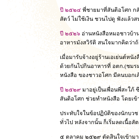
ปี ๒๕๒๔
พี่ชายมาที่สันติอโศก กล
สัตว์ ไม่ใช้เงิน ชวนไปดู ฟังแล้ว
ปี ๒๕๒๖
อ่านหนังสือหมอชาวบ้
อาหารมังสวิรัติ สนใจมากคิดว่าถ
เมื่อมารับจ้างอยู่ร้านเอเย่นต์หนั
ด้วยกันไปกินอาหารที่ อตก.(ชมรม
หนังสือ ของชาวอโศก มีคนบอกเส้น
ปี ๒๕๒๙
มาอยู่เป็นเพื่อนพี่สะใภ้
สันติอโศก ช่วยทำหนังสือ โดยเข้า
ประทับใจในข้อปฏิบัติของนักบวช 
ทั่วไป หลังจากนั้น ก็เริ่มลดเนื้อสั
๕ ตุลาคม ๒๕๒๙ ตัดสินใจเข้ามาอย