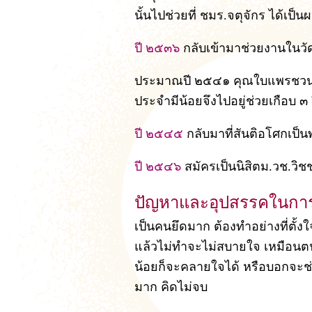
นั้นไปช่วยที่ ชมร.จตุจักร ได้เป็นผ
ปี ๒๕๓๖
กลับเข้ามาช่วยงานในวั
ประมาณปี ๒๕๔๑ คุณใบแพรชวนให้ไ
ประจำมีน้อยจึงไปอยู่ช่วยเกือบ ๓ 
ปี ๒๕๔๕
กลับมาที่สันติอโศกเป
ปี ๒๕๔๖
สมัครเป็นนิสิตม.วช.วิ
ปัญหาและอุปสรรคในกา
เป็นคนยึดมาก ต้องทำอย่างที่ตั้งใ
แล้วไม่ทำจะไม่สบายใจ เหมือนตนเ
น้อยก็จะคลายใจได้ หรือบอกจะช่ว
มาก คิดไม่จบ