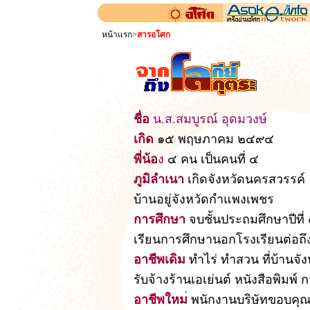
หน้าแรก
>
สารอโศก
ชื่อ
น.ส.สมบูรณ์ อุดมวงษ์
เกิด
๑๕ พฤษภาคม ๒๔๙๔
พี่น้อ
ง
๔ คน เป็นคนที่ ๔
ภูมิลำเนา
เกิดจังหวัดนครสวรรค์
บ้านอยู่จังหวัดกำแพงเพชร
การศึกษา
จบชั้นประถมศึกษาปีที่
เรียนการศึกษานอกโรงเรียนต่อถึ
อาชีพเดิม
ทำไร่ ทำสวน ที่บ้านจ
รับจ้างร้านเอเย่นต์ หนังสือพิมพ์ 
อาชีพใหม
่
พนักงานบริษัทขอบคุณ