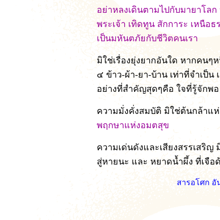
อย่าหลงเดินตามไปกับมายาโลก บู
พระเจ้า เทิดทูน สักการะ เหนือธร
เป็นมหันตภัยกับชีวิตคนเรา
มิใช่เรื่องยุ่งยากอันใด หากคนๆหน
๔ ข้าว-ผ้า-ยา-บ้าน เท่าที่จำเป็น 
อย่างที่สำคัญสุดๆคือ ใจที่รู้จักพอ
ความมั่งคั่งสมบัติ มิใช่ต้นกล้าแห่
พฤกษาแห่งอมตสุข
ความเด่นดังและเสียงสรรเสริญ 
สู่หายนะ และ หยาดน้ำผึ้ง ที่เจือ
สารอโศก อั