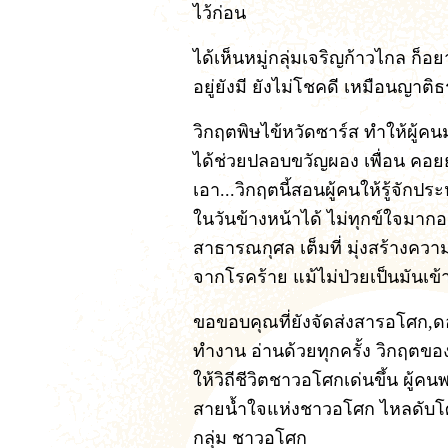
ไว้ก่อน
ได้เห็นหมู่กลุ่มเจริญก้าวไกล ก็
อยู่ยังมี ยังไม่โชคดี เหมือนญาติ
วิกฤตพิษไข้หวัดซาร์ส ทำให้ผู้คน
ได้ช่วยปลอบขวัญผอง เพื่อน คอยย
เอา...วิกฤตนี้สอนผู้คนให้รู้จัก
ในวันข้างหน้าได้ ไม่ทุกข์ใจมากอย
สาธารณกุศล เต็มที่ มุ่งสร้างความ
จากโรคร้าย แม้ไม่ป่วยเป็นมันเข้
ขอขอบคุณที่ยังจัดส่งสารอโศก,ดอ
ทำงาน อ่านด้วยทุกครั้ง วิกฤตของ
ให้วิถีชีวิตชาวอโศกเด่นขึ้น ผู้คน
สายน้ำใจแห่งชาวอโศก ไหลดับโศกทั
กลุ่ม ชาวอโศก