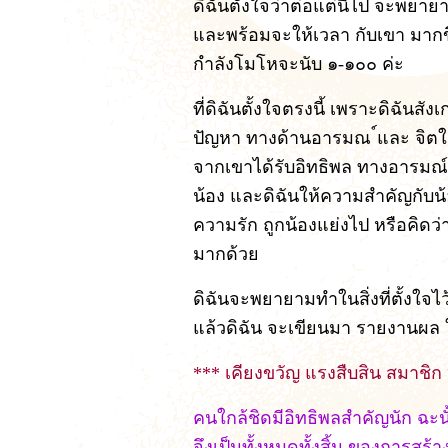
ดิฉันตั้งใจว่าต่อแต่นี้ไป จะพยาย
และพร้อมจะให้เวลา กับเขา มากขึ้น
กำลังโมโหจะนับ ๑-๑๐๐ ค่ะ
ที่ดิฉันตั้งใจตรงนี้ เพราะดิฉันส
ปัญหา ทางด้านอารมณ ์และ จิตใจ
จากเขาได้รับอิทธิพล ทางอารมณ์ 
น้อง และดิฉันให้ความสำคัญกับน้อ
ความรัก ถูกน้องแย่งไป หรือคิดว่าแ
มากด้วย
ดิฉันจะพยายามทำในสิ่งที่ตั้งใจไว้
แล้วดิฉัน จะเขียนมา รายงานผล
*** เคียงขวัญ แรงสืบสิน สมาช
คนใกล้ชิดมีอิทธิพลสำคัญนัก ฉะนั
จึงเป็นทั้งหมดทั้งสิ้น ของการสร้า