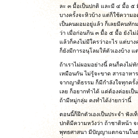
ละ ๓ มื้อเป็นปกติ และมี ๔ มื้อ ๕ ม
บางครั้งจะหิวบ้าง แต่ก็ใช้ความอ
เป็นคนผอมอยู่แล้ว ก็เลยมีคนทั
ว่า เมื่อก่อนกิน ๓ มื้อ ๕ มื้อ ยังไ
แล้วก็คงไม่มีใครว่าอะไร แต่บางครั
ก็ยังมีการอนุโลมให้ตัวเองบ้าง แต่
ถ้าเราไม่ผอมอย่างนี้ คนก็คงไม่ทัก
เหมือนกัน ไม่รู้จะขาด สารอาห
จากญาติธรรม ก็มีกำลังใจทุกครั้งไ
เลย ก็อยากทำได้ แต่ต้องค่อยเป็นค
ถ้ามีหมู่กลุ่ม คงทำได้ง่ายกว่านี้
ตอนนี้ก็ฝึกตัวเองเป็นประจำ ฟังเ
ปกติมีความหวังว่า ถ้าชาติหน้า จ
พุทธศาสนา มีปัญญาแตกฉานในธรร