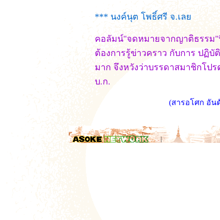
*** นงค์นุต โพธิ์ศรี จ.เลย
คอลัมน์"จดหมายจากญาติธรรม"นี
ต้องการรู้ข่าวคราว กับการ ปฏิบั
มาก จึงหวังว่าบรรดาสมาชิกโปรด
บ.ก.
(สารอโศก อัน
.
|