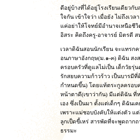
ดีอยู่บ้างที่ได้อยู่โรงเรียนเดียว
ใจกัน เข้าใจว่า เมื่อยัง ไม่ถึงเว
แค่อย่าให้โจทย์มีอำนาจเหนือชีวิต
อิสระ คิดถึงครู-อาจารย์ มิตรดี 
เวลาดิฉันสอนนักเรียน จะแทรกคว
อนภาษาอังกฤษ(ม.๑-๓) ดิฉัน สงสา
ครอบครัวที่ดูแลไม่เป็น เด็กวัยรุ่
รักสยบความก้าวร้าว เป็นบารมีที
กำหนดขึ้น) โดยแท้ตระกูลครอบครั
หน้าตาดี(เขาว่ากัน) มีแต่ดิฉัน 
เอง ซึ่งเป็นมา ตั้งแต่เด็กๆ ดิฉันเ
เพราะแม่ชอบบังคับให้แต่งตัว แต่ด
ลูกเป็ดขี้เหร่ สารพัดที่จะพูดถากถ
ธรรมะ