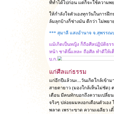
ที่ทำได้ไปก่อน แต่ก็จะใช้ความพย
ให้กำลังใจตัวเองทุกวันในการฝึกป
ล้มลุกบ้างก็ช่างมัน ดีกว่า ไม่พย
*** สุมาลี แสงอำนาจ จ.สุพรรณบุ
แม้เกิดเป็นหญิง ก็ถือศีลปฏิบัต
หน้า ชาตินี้แหละ ถือศีล ทำดีให้เ
บ.ก.
แก่ศีลแก่ธรรม
แก่อีกปีแล้วนะ...วันเกิดใกล้เข้
สายตายาว (มองใกล้เห็นไม่ชัด) ต
เตือน มีคนทักบอกถึงความเปลี่ยน
จริงๆ ปล่อยผมหงอกเตือนตัวเอง 
พลาด เพราะขาด ความเฉลียว เดี๋