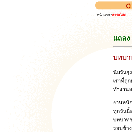
หน้าแรก
>
สารอโศก
แถลง
บทบาท
นับวันๆ
เราที่ถู
ทำงานหน
งานหนักห
ทุกวันน
บทบาทขอ
รอบข้าง