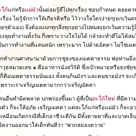
ะใภ
้แก่หรือ
แม่ผัว
นั้นย่อมรู้ดีไปทุกเรื่อง ชอบกำหนด คอยค
กเรื่อง ไม่รู้จักการให้เกียรติหรือ ไว้วางใจใครง่ายๆ(ยกเว้นคน
้ายๆตัวเอง) จึงต้องแบกทุกสิ่งทุกอย่างไปหมด(ยกเว้นความรู้
้องลุยทำงานทั้งวัน ก็เพราะวางใจไม่ได้ กลัวจะทำดีไม่ได้สม
เป็นการทำงานที่แสนหนัก เพราะมาก ไปด้วยอัตตา ไม่ใช่เม
กทำงานศาสนามาด้วยการชูธงของเมตตาธรรม พ่อท่านจึ
าวุธหมายเลข ๑ คืออาหารมังสวิรัติ ซึ่งเป้าหมายหรือธงชัย
ัติก็คือเมตตาธรรมนั่นเอง ทั้งคนกินมังฯ และคนขายมังฯ จะ
ก็เพราะเราเจริญเมตตามากกว่าเจริญอัตตา
นคนอื่นทำผิดพลาด บกพร่องขึ้นมา ผู้ที่เป็น
สะใภ้ใหม
่ ที่มีคว
ียมตัว ก็จะให้อภัย เจริญเมตตา แต่สะใภ้แก่หรือแม่ผัว ก็จะ
 เหมือนเกิดกรณีที่เด็กอาชีวะตีกัน มีทั้งตายคาที่และบาดเจ็บ
ที่จัดงานออกมาใส่เด็กทันทีว่า "พวกสมองควาย"