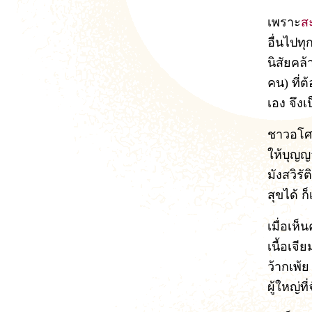
เพราะ
ส
อื่นไปทุ
นิสัยคล
คน) ที่ต
เอง จึง
ชาวอโศ
ให้บุญญ
มังสวิร
สุขได้ 
เมื่อเห็
เนื้อเจ
ว้ากเพ้ย
ผู้ใหญ่