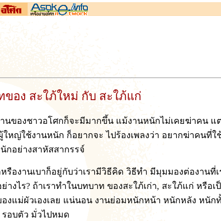
ของ สะใภ้ใหม่ กับ สะใภ้แก่
งานของชาวอโศกก็จะมีมากขึ้น แม้งานหนักไม่เคยฆ่าคน แต
กผู้ใหญ่ใช้งานหนัก ก็อยากจะ ไปร้องเพลงว่า อยากฆ่าคนที่ใช
ักอย่างสาหัสสากรรจ์
รืองานเบาก็อยู่กับว่าเรามีวิธีคิด วิธีทำ มีมุมมองต่องานที่เ
ี้อย่างไร? ถ้าเราทำในบทบาท ของสะใภ้เก่า, สะใภ้แก่ หรือเป
งแม่ผัวเองเลย แน่นอน งานย่อมหนักหน้า หนักหลัง หนักท
 รอบตัว มั่วไปหมด