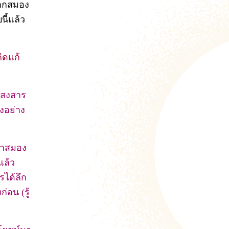
จากสมอง
ี้แล้ว
คิดแก้
า สงสาร
งอย่าง
ญหาสมอง
แล้ว
รได้ลึก
่อน (รู้