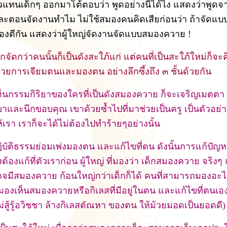
ตัวแทนเด็กๆ ออกมาโต้ตอบว่า พูดอย่างนี้ได้ไง แสดงว่าพูด
ะตอนจัดงานทำไม ไม่ใช้สมองคนคิดเสียก่อนว่า ถ้าจัดแบบน
้องตีกัน แสดงว่าผู้ใหญ่จัดงานจัดแบบสมองควาย !
กจัดกว่าคนนั้นก็เป็นดังสะใภ้แก่ แต่คนที่เป็นสะใภ้ใหม่ก็จะ
้วยการเจียมตนและมองตน อย่างลึกซึ้งถึง ๓ ชั้นด้วยกัน
อเห็นกรรมกิริยาของใครที่เป็นดังสมองควาย ก็จะเจริญเมตต
ขาและนึกขอบคุณ เขาด้วยซ้ำไปที่มาช่วยเป็นครู เป็นตัวอย่า
้เรา เราก็จะได้ไม่ต้องไปทำร้ายๆอย่างนั้น
ฏิบัติธรรมย่อมเพ่งมองตน และแก้ไขที่ตน ดังนั้นการแก้ปั
ต้องแก้ที่ตัวเราก่อน ผู้ใหญ่ ที่มองว่า เด็กสมองควาย จริงๆ 
อาจมีสมองควาย ก้อนใหญ่กว่าเด็กก็ได้ คนที่สามารถมองอะไ
มมองเห็นสมองควายหรือกิเลสที่มีอยู่ในตน และแก้ไขที่ตนเองก
ม่สู้รู้อวิชชา ล้างกิเลสตัณหา ของตน ให้ม้วยมอดเป็นยอดดี)