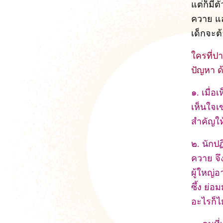
แต่ก็มี
ควาย แล
เด็กจะต
ใครที่ปา
ปัญหา ด
๑. เมื่
เห็นใจเ
สำคัญให
๒. นักป
ควาย จึง
ผู้ใหญ่
ซึ้ง ย่อ
อะไรก็ไ