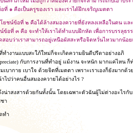
่เป็นสะใภ้ใหม่ เมื่อถูกว่าสมองควายก็จะสามารถเก็บเอาปร
้อที่ ๑ คือเป็นครูของเรา และเราได้ฝึกเจริญเมตตา
ยชน์ข้อที่ ๒ คือได้ล้างสมองควายที่ยังหลงเหลือในตน แล
์ข้อที่ ๓ คือ จะทำให้เราได้ทำแบบฝึกหัด เพื่อการบรรลุธรร
ทดสอบว่าเราสามารถอยู่เหนือผัสสะหรือจิตหวั่นไหวมากน้อ
ผู้ที่ทำงานแบบสะใภ้ใหม่ก็จะเกิดความยินดีปรีดาอย่างอภิ
ppreciate) กับการงานที่ทำอยู่ แม้งาน จะหนัก มากแค่ไหน ก
มเบากาย เบาใจ ด้วยจิตที่เมตตา เพราะเราเองก็ยังมากด้ว
น้าไปว่าคนอื่นสมองควายได้อย่างไร ?
ึงน่าสงสารด้วยกันทั้งนั้น โดยเฉพาะตัวฉันผู้ไม่ต่างอะไรก
ชชา
ัดทำ