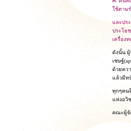
๓. คนที
ใช้ตามข
และประโ
ประโยชน
เครื่อง
ดังนั้น 
เชษฐ์(a
ด้วยควา
แล้วมีห
ทุกๆคนจ
แห่งอวิ
คณะผู้จ