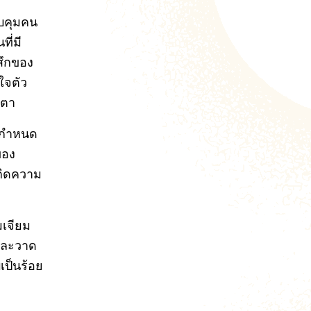
วบคุมคน
ที่มี
สึกของ
ใจตัว
ตตา
งกำหนด
ของ
เกิดความ
ามเจียม
อาละวาด
เป็นร้อย