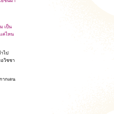
ะโยชน์มา
ะ
ม เป็น
ยแค่ไหน
็ทำไป
ยอวิชชา
ับกากเดน