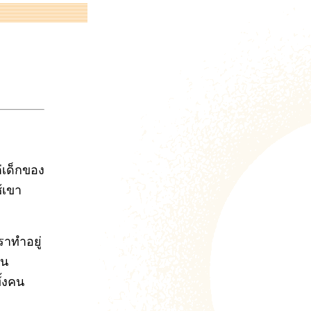
่เด็กของ
้เขา
ราทำอยู่
็น
ั้งคน