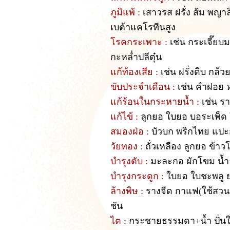
ภูมิแพ้ :
เสาวรส ฝรั่ง ส้ม พญาลิ
เบต้าแคโรทีนสูง
โรคกระเพาะ :
เช่น กระเจี๊ยบ
กะหล่ำปลีตุ๋น
แก้ท้องเสีย :
เช่น ฝรั่งดิบ กล้ว
ขับประจำเดือน :
เช่น คำฝอย 
แก้ร้อนในกระหายน้ำ :
เช่น รา
แก้ไข้ :
ลูกยอ ใบยอ บอระเพ็ด
สมองฝ่อ :
บัวบก พริกไทย แป
วัยทอง :
ถั่วเหลือง ลูกยอ ข้า
บำรุงตับ :
มะละกอ ผักโขม น้ำอ
บำรุงกระดูก :
ใบยอ ใบชะพลู 
ล้างพิษ :
รางจืด กาแฟ(ใช้สวนล
ชัน
ไต :
กระชายธรรมดา+น้ำ ปั่นใส