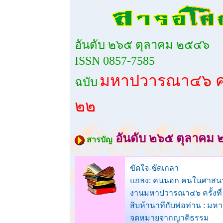
อันดับ ๒๖๕ ตุลาคม ๒๕๔๖
ISSN 0857-7585
มหาปวารณา๔๖ ครั้
ฉบับ
๒๒
อันดับ ๒๖๕ ตุลาคม
สารบัญ
ขัดใจ-ชัดเกลา
แถลง: คนนอก คนในศาสนา 
งานมหาปวารณา๔๖ ครั้งที่
สิบห้านาทีกับพ่อท่าน : 
จดหมายจากญาติธรรม