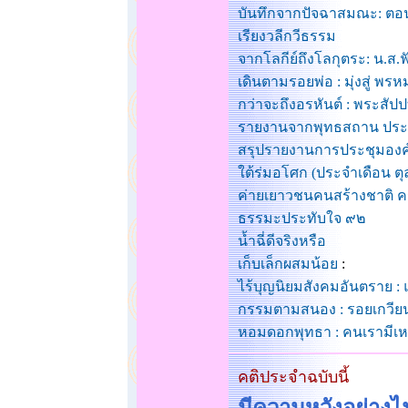
บันทึกจากปัจฉาสมณะ: ตอ
เรียงวลีกวีธรรม
จากโลกีย์ถึงโลกุตระ: น.ส.ฟั
เดินตามรอยพ่อ : มุ่งสู่ พรห
กว่าจะถึงอรหันต์ : พระสั
รายงานจากพุทธสถาน ประ
สรุปรายงานการประชุมอง
ใต้ร่มอโศก (ประจำเดือน 
ค่ายเยาวชนคนสร้างชาติ ครั้
ธรรมะประทับใจ ๙๒
น้ำฉี่ดีจริงหรือ
เก็บเล็กผสมน้อย
:
ไร้บุญนิยมสังคมอันตราย : แ
กรรมตามสนอง : รอยเกวี
หอมดอกพุทธา : คนเรามีเห
คติประจำฉบับนี้