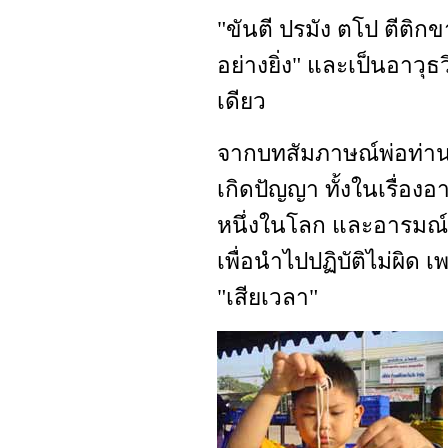
"ขันตี ปรมัง ตโป ตีติ
อย่างยิ่ง" และเป็นอาวุธ
เดียว
จากบทสัมภาษณ์พ่อท่าน
เกิดปัญญา ทั้งในเรื่อ
หนึ่งในโลก และอารมณ์เ
เพื่อนำไปปฏิบัติไม่ผิด 
"เสียเวลา"