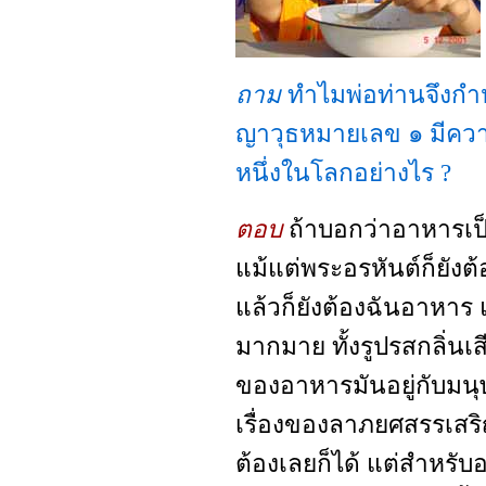
ถาม
ทำไมพ่อท่านจึงกำห
ญาวุธหมายเลข ๑ มีความ
หนึ่งในโลกอย่างไร ?
ตอบ
ถ้าบอกว่าอาหารเป็
แม้แต่พระอรหันต์ก็ยังต
แล้วก็ยังต้องฉันอาหาร
มากมาย ทั้งรูปรสกลิ่นเส
ของอาหารมันอยู่กับมนุ
เรื่องของลาภยศสรรเสริ
ต้องเลยก็ได้ แต่สำหรับ