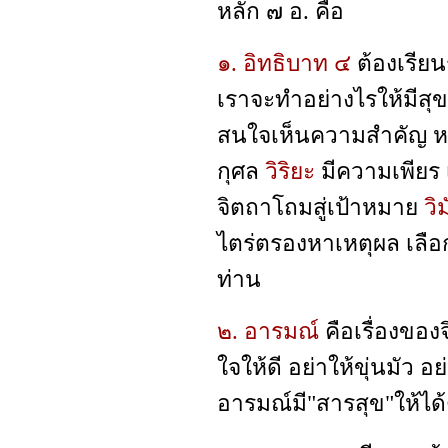
หลัก ๗ อ. คือ
๑. อิทธิบาท ๔
ต้องเรียน
เราจะทำอย่างไรให้มีสุข
สนใจเห็นความสำคัญ หมา
กุศล
วิริยะ
มีความเพียร 
จิตถาโถมสู่เป้าหมาย
วิ
ไตร่ตรองหาเหตุผล เลือก
ท่าน
๒. อารมณ์
คือเรื่องขอ
ใจให้ดี อย่าให้ขุ่นมัว 
อารมณ์มี"สารสุข"ให้ไ