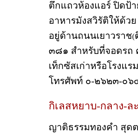
ตึกแถวห้องแอร์ ปิดป้า
อาหารมังสวิรัติให้ด้วย
อยู่ด้านถนนเยาวราช
(
๓๘๑ สำหรับที่จอดรถ 
เท็กซัสเก่าหรือโรงแร
โทรศัพท์ ๐-๒๖๒๓-๐๖๔
กิเลสหยาบ-กลาง-ละ
ญาติธรรมทองคำ สุด