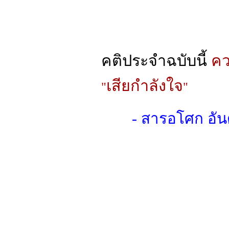
คติประจำฉบับนี้
คว
เสียกำลังใจ
"
"
- สารอโศก อั