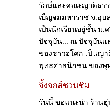
รักษ์และคณะญาติธรร
เบ็ญจมมหาราช จ.อุบล
เป็นนักเรียนอยู่ชั้น
ปัจจุบัน... ณ ปัจจุบั
ของชาวอโศก เป็นญาติ
พุทธศาสนิกชน ของพุ
จิ้งจกส์ชวนชิม
วันนี้ ขอแนะนำ ร้านฮุ