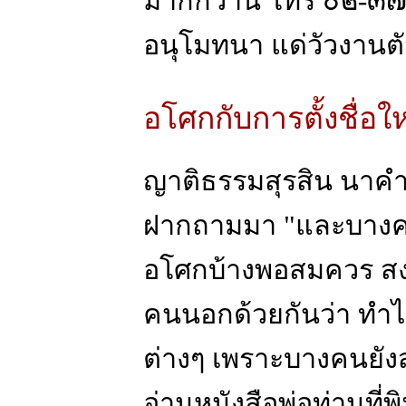
มากกว่านี้ โทร ๐๒-
อนุโมทนา แด่วัวงานตั
อโศกกับการตั้งชื่อให
ญาติธรรมสุรสิน นา
ฝากถามมา "และบางคน
อโศกบ้างพอสมควร สง
คนนอกด้วยกันว่า ทำไม
ต่างๆ เพราะบางคนยัง
อ่านหนังสือพ่อท่านที่พ