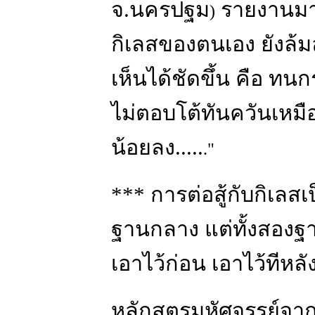
จ.นครปฐม
รายงานมา
)
กิเลสของตนเอง ยังล้มลุ
เห็นได้ชัดขึ้น คือ ทน
ไม่ตอบโต้ทันควันเหมือ
น้อยลง.....
."
*** การต่อสู้กับกิเลส
ฐานกลาง แต่ทั้งสองฐา
เอาไว้ก่อน เอาไว้ทีหลัง
หลักสูตรมหัศจรรย์จา