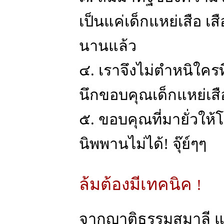
เป็นแค่เด็กแหย่เสือ เส
นานแล้ว
๔. เราจึงไม่ตำหนิใคร
นึกขอบคุณเด็กแหย่เสื
๕. ขอบคุณที่มายั่วให้
นิพพานไม่ได้! จุ๊ย์ๆๆ
ล้มต้องมีเทคนิค
!
จากญาติธรรมสุมาลี