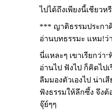
ไปได้ถึงเพียงนี้เชียวหรื
*** ญาติธรรมประกาศิต 
อ่านบทธรรมะ แหม!ว่
นี่แหละๆ เขาเรียกว่า
ฟ
"
อ่านไป ฟังไป ก็คิดไปเ
ลืมมองตัวเองไป น่าเส
ฟังธรรมให้ลึกซึ้ง จึงต
จุ๊ย์ๆๆ