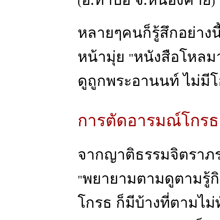
อ.ท่าบ่อ จ.หนองคาย
(
)
หลายๆคนก็รู้สึกอย่างนี
หน้ามุ่ย
หนังสือโหลมาอี
"
ดูถูกพระอานนท์ ไม่ม
การตัดอารมณ์โกรธ
จากญาติธรรมจิตราภร
พยายามตามดูตามรู้กิ
"
โกรธ ก็มีบ้างที่ตามไม