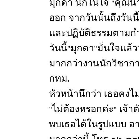
มุกดา นึกในใจ
คุณน้
"
ออก จากวันนั้นถึงวันนี
และปฏิบัติธรรมตามกำ
วันนี้
มุกดา
มั่นใจแล้ว
"
"
มากกว่างานนักวิชา
กทม.
หัวหน้านึกว่า เธอคงไ
ไม่ต้องหรอกค่ะ
เจ้าตั
"
"
พบเธอได้ในรูปแบบ อาค