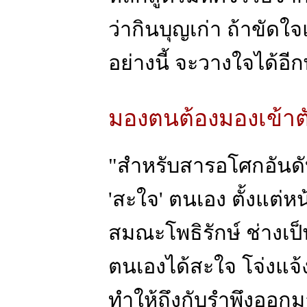
ว่ากินบุญเก่า ถ้าขัดใ
อย่างนี้ จะวางใจได้อีกพ
มองตนต้องมองเข้าต
"สำหรับสารอโศกอันด
'สะใจ' ตนเอง ตั้งแต่ห
สมณะโพธิรักษ์ ช่างเป
ตนเองได้สะใจ โจ่งแจ้
ทำให้ถึงกับรำพึงออกมาอ