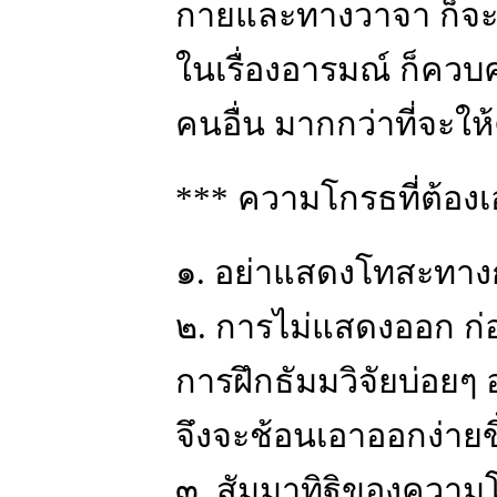
กายและทางวาจา ก็จะ
ในเรื่องอารมณ์ ก็ควบ
คนอื่น มากกว่าที่จะให้
*** ความโกรธที่ต้องเ
๑. อย่าแสดงโทสะทาง
๒. การไม่แสดงออก ก่
การฝึกธัมมวิจัยบ่อย
จึงจะช้อนเอาออกง่ายข
๓. สัมมาทิฐิของความ