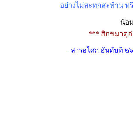
อย่างไม่สะทกสะท้าน ห
น้อ
*** สิกขมาตุ
- สารอโศก อันดับที่ ๒