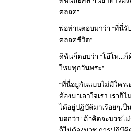
ดิฉันถือศีล กินอาหารมังสวิ
ตลอด
"
พ่อท่านตอบมาว่า
ที่นี
"
ตลอดชีวิต
"
ดิฉันก็ตอบว่า
โอ้โห...ก
"
ใหม่ทุกวันพระ
"
ที่นี่อยู่กันแบบไม่มีใค
"
ต้องมาเอาใจเรา เราก็ไม่
ได้อยู่ปฏิบัติมาเรื่อยๆเ
บอกว่า
ถ้าคิดจะบวชไม่
"
ก็ไม่ต้องบวช การปฏิบัติ