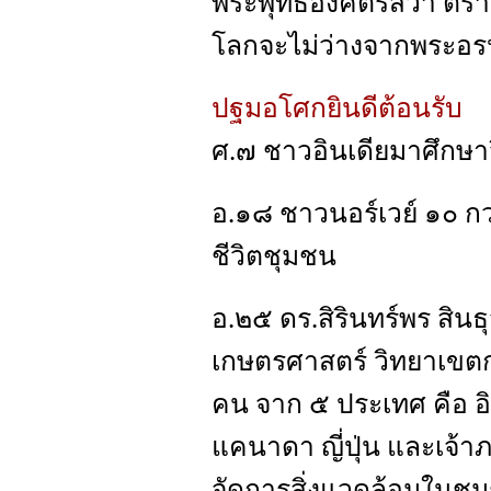
พระพุทธองค์ตรัสว่า ตราบใ
โลกจะไม่ว่างจากพระอรห
ปฐมอโศกยินดีต้อนรับ
ศ.๗ ชาวอินเดียมาศึกษาว
อ.๑๘ ชาวนอร์เวย์ ๑๐ ก
ชีวิตชุมชน
อ.๒๕ ดร.สิรินทร์พร สิน
เกษตรศาสตร์ วิทยาเขต
คน จาก ๕ ประเทศ คือ อิน
แคนาดา ญี่ปุ่น และเจ้า
จัดการสิ่งแวดล้อมในชุ