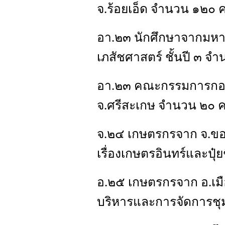
จ.ร้อยเอ็ด จำนวน ๑๒๐ 
อา.๒๓ นักศึกษาจากมหา
เภสัชศาสตร์ ชั้นปี ๓ 
อา.๒๓ คณะกรรมการกองทุ
จ.ศรีสะเกษ จำนวน ๒๐ 
จ.๒๔ เกษตรกรจาก จ.ข
เรื่องเกษตรอินทร์และปุ๋
อ.๒๕ เกษตรกรจาก อ.เมื
บริหารและการจัดการช