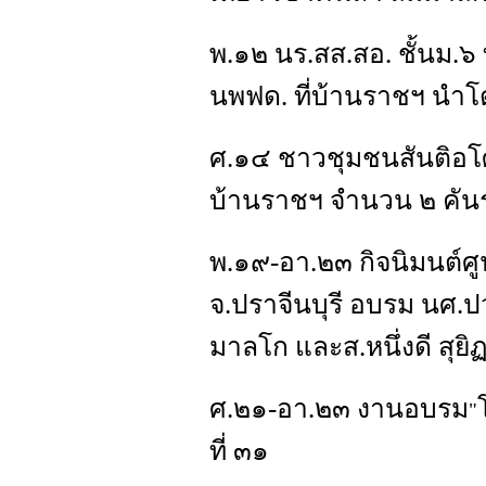
พ.๑๒ นร.สส.สอ. ชั้นม.๖
นพฟด. ที่บ้านราชฯ นำโด
ศ.๑๔ ชาวชุมชนสันติอโศ
บ้านราชฯ จำนวน ๒ คันร
พ.๑๙-อา.๒๓ กิจนิมนต์ศ
จ.ปราจีนบุรี อบรม นศ.ปว
มาลโก และส.หนึ่งดี สุยิ
ศ.๒๑-อา.๒๓ งานอบรม
"
ที่ ๓๑