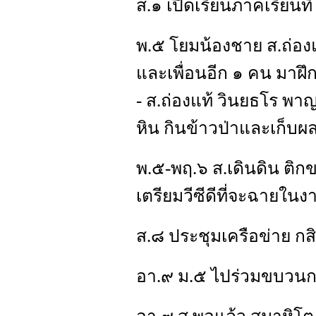
ส.๑ เปิดเรียนภาคเรียนท
พ.๕ โยมน้องชาย ส.ถ่อ
และเพื่อนอีก ๑ คน มาฝึก
- ส.ถ่องแท้ วินยธโร พ
หิน กินข้าวป่าและเก็บผ
พ.๕-พฤ.๖ ส.เดินดิน ติก
เตรียมวีซีดีที่จะฉายใน
ส.๘ ประชุมเครือข่าย ก
อา.๙ ม.๕ ไปร่วมขบวนการ