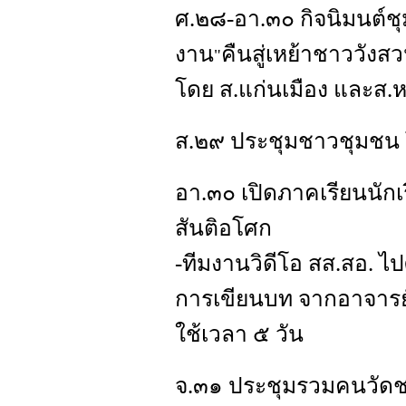
ศ.๒๘-อา.๓๐ กิจนิมนต์ช
งาน
คืนสู่เหย้าชาววัง
"
โดย ส.แก่นเมือง และส.หน
ส.๒๙ ประชุมชาวชุมชน 
อา.๓๐ เปิดภาคเรียนนักเ
สันติอโศก
-ทีมงานวิดีโอ สส.สอ. ไ
การเขียนบท จากอาจารย
ใช้เวลา ๕ วัน
จ.๓๑ ประชุมรวมคนวัดชา