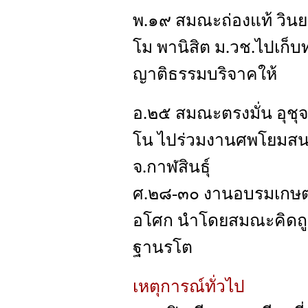
พ.๑๙ สมณะถ่องแท้ วินยธ
โม พานิสิต ม.วช.ไปเก็บทุ
ญาติธรรมบริจาคให้
อ.๒๕ สมณะตรงมั่น อุชุ
โน ไปร่วมงานศพโยมสนอง
จ.กาฬสินธุ์
ศ.๒๘-๓๐ งานอบรมเกษตรก
อโศก นำโดยสมณะคิดถูก
ฐานรโต
เหตุการณ์ทั่วไป