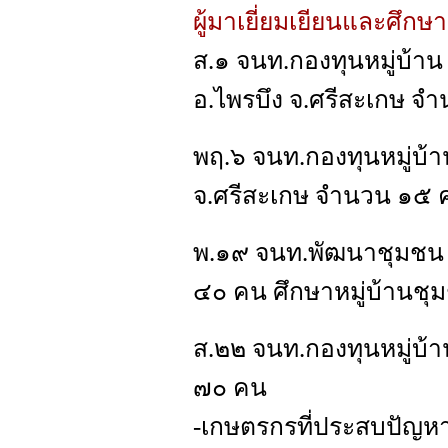
ผู้มาเยี่ยมเยียนและศึกษ
ส.๑ จนท.กองทุนหมู่บ้าน
อ.ไพรบึง จ.ศรีสะเกษ จ
พฤ.๖ จนท.กองทุนหมู่บ้
จ.ศรีสะเกษ จำนวน ๑๕ 
พ.๑๙ จนท.พัฒนาชุมชน 
๔๐ คน ศึกษาหมู่บ้านชุม
ส.๒๒ จนท.กองทุนหมู่บ้า
๗๐ คน
-เกษตรกรที่ประสบปัญห