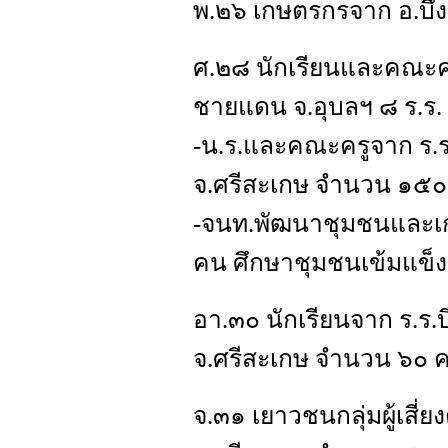
พ.๒๖ เกษตรกรจาก อ.บึง
ศ.๒๘ นักเรียนและคณะค
ชายแดน จ.อุบลฯ ๘ ร.ร
-น.ร.และคณะครูจาก ร.ร.บ
จ.ศรีสะเกษ จำนวน ๑๕๐
-จนท.พัฒนาชุมชนและเก
คน ศึกษาชุมชนเข้มแข็ง
อา.๓๐ นักเรียนจาก ร.ร.บึ
จ.ศรีสะเกษ จำนวน ๖๐ 
จ.๓๑ เยาวชนกลุ่มผู้เสี่ย