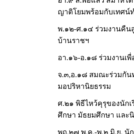
อา.๙ ส.พอแล้ว สมาหิโต แ
ญาติโยมพร้อมกับเทศน์ท
พ.๑๒-ศ.๑๔ ร่วมงานคืนสู่เ
บ้านราชฯ
อา.๑๖-อ.๑๘ ร่วมงานเพื่อ
จ.๓,อ.๑๘ สมณะร่วมกัน
มอปริหานิยธรรม
ศ.๒๑ พิธีไหว้คุรุของนั
ศึกษา มัธยมศึกษา และนิ
พฤ.๒๗ พ.ค.-พ.๒ มิ.ย. นั