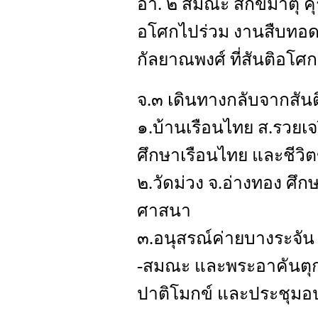
อา. ๒ สมณะ สิกขมาตุ คุ
อโศกไปร่วม งานสืบทอดส
กัลยาณพงศ์ ที่สันติอโศก
จ.๓ เดินทางกลับจากสัน
๑.บ้านเรือนไทย ส.รวยเจร
ศึกษาเรือนไทย และชีวิ
๒.วัดม่วง จ.อ่างทอง ศ
ศาสนา
๓.อนุสรณ์ค่ายบางระจัน
-สมณะ และพระอาคันตุ
ปาติโมกข์ และประชุมอ