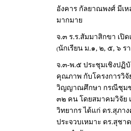
อังคาร กัลยาณพงศ์ มีเห
มากมาย
จ.๓ ร.ร.สัมมาสิกขา เป
นักเรียน ม.๑, ๒, ๕, ๖ ร
(
จ.๓-พ.๕ ประชุมเชิงปฏิบัติ
คุณภาพ กับโครงการวิจัย
วิญญาณศึกษา กรณีชุมชน
๓๒ คน โดยสมาคมวิจัย 
วิทยากร ได้แก่ ดร.สุภาง
ประจวบเหมาะ ดร.สุชาดา