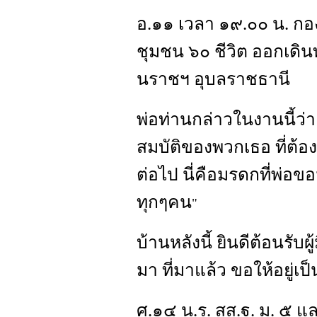
อ.๑๑ เวลา ๑๙.๐๐ น. กอ
ชุมชน ๖๐ ชีวิต ออกเดิน
นราชฯ อุบลราชธานี
พ่อท่านกล่าวในงานนี้ว่
สมบัติของพวกเธอ ที่ต้อ
ต่อไป นี่คือมรดกที่พ่
ทุกๆคน
"
บ้านหลังนี้ ยินดีต้อนรับผู้
มา ที่มาแล้ว ขอให้อยู่เป
ศ.๑๔ น.ร. สส.ฐ. ม. ๕ 