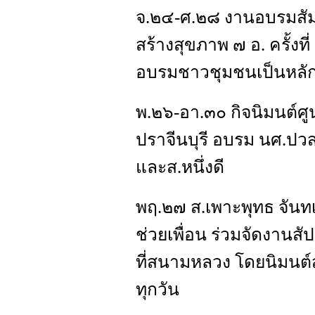
จ.๒๔-ศ.๒๘ งานอบรมสัมม
สร้างสุขภาพ ๗ อ. ครั้งท
อบรมชาวชุมชนเป็นหลั
พ.๒๖-อา.๓๐ กิจนิมนต์ศ
ปราจีนบุรี อบรม นศ.ปวส
และส.หนึ่งดี
พฤ.๒๗ ส.เพาะพุทธ จันทเ
ช่วยเพื่อน ร่วมจัดงานส
ที่สนามหลวง โดยนิม
ทุกวัน