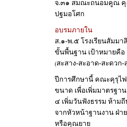
จ.๓๑ สมณะถนอมคูณ คุณ
ปฐมอโศก
อบรมภายใน
ส.๑-พ.๕ โรงเรียนสัมม
ขั้นพื้นฐาน เป้าหมายคือ 
สะสาง-สะอาด-สะดวก-สุ
(
ปีการศึกษานี้ คณะคุรุ
ขนาด เพื่อเพิ่มมาตรฐานก
๔ เพิ่มวันฟังธรรม ห้าม
จากหัวหน้าฐานงาน ฝ่าย
หรือคุณยาย