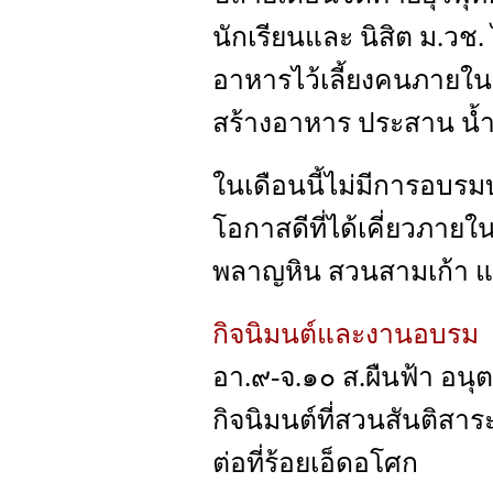
นักเรียนและ นิสิต ม.วช. 
อาหารไว้เลี้ยงคนภายใน
สร้างอาหาร ประสาน น้
ในเดือนนี้ไม่มีการอบร
โอกาสดีที่ได้เคี่ยวภายใ
พลาญหิน สวนสามเก้า 
กิจนิมนต์และงานอบรม
อา.๙-จ.๑๐ ส.ผืนฟ้า อนุ
กิจนิมนต์ที่สวนสันติส
ต่อที่ร้อยเอ็ดอโศก