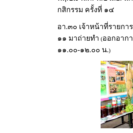
กสิกรรม ครั้งที่ ๑๔
อา.๓๐ เจ้าหน้าที่รายกา
๑๑ มาถ่ายทำ
ออกอากาศ
(
๑๑.๐๐-๑๒.๐๐ น.
)