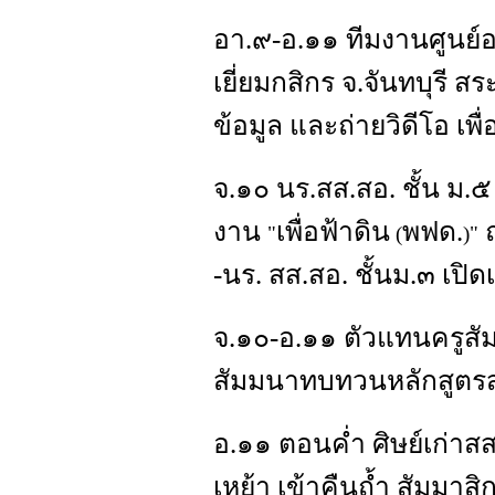
อา.๙-อ.๑๑ ทีมงานศูนย์
เยี่ยมกสิกร จ.จันทบุรี สร
ข้อมูล และถ่ายวิดีโอ เ
จ.๑๐ นร.สส.สอ. ชั้น ม.๕
งาน
เพื่อฟ้าดิน
พฟด.
ณ
"
(
)"
-นร. สส.สอ. ชั้นม.๓ เป
จ.๑๐-อ.๑๑ ตัวแทนครูสั
สัมมนาทบทวนหลักสูตรสถ
อ.๑๑ ตอนค่ำ ศิษย์เก่าส
เหย้า เข้าคืนถ้ำ สัมมาส