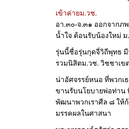
เข้าค่ายม.วช.
อา.๓๐-จ.๓๑ ออกจากภพ 
น้ำใจ ต้อนรับน้องใหม่ ม.ว
รุ่นนี้ชื่อรุ่นกุดจี่วิถีพ
รวมนิสิตม.วช. วิชชาเ
น่าอัศจรรย์หนอ ที่พว
ขานรับนโยบายพ่อท่าน ที
พัฒนาพวกเราศีล ๘ ให้ก้า
มรรคผลในศาสนา