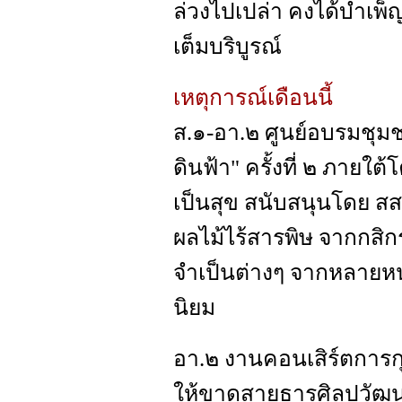
ล่วงไปเปล่า คงได้บำเพ
เต็มบริบูรณ์
เหตุการณ์เดือนนี้
ส.๑-อา.๒ ศูนย์อบรมชุม
ดินฟ้า" ครั้งที่ ๒ ภายใต
เป็นสุข สนับสนุนโดย ส
ผลไม้ไร้สารพิษ จากกสิก
จำเป็นต่างๆ จากหลายห
นิยม
อา.๒ งานคอนเสิร์ตการกุ
ให้ขาดสายธารศิลปวัฒนธร