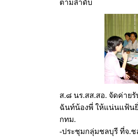
ตามลำดับ
ส.๘ นร.สส.สอ. จัดค่ายรับ
ฉันท์น้องพี่ ให้แน่นแฟ้นย
กทม.
-ประชุมกลุ่มชลบุรี ที่จ