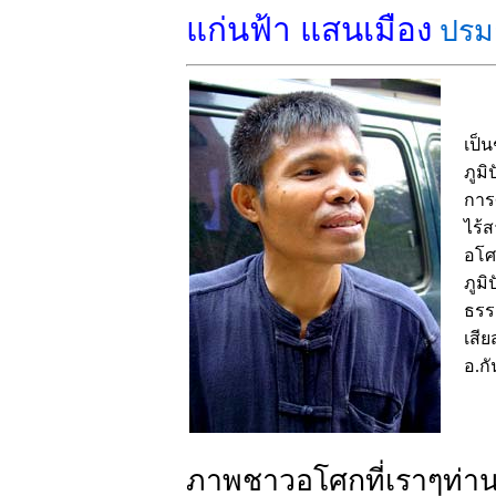
แก่นฟ้า แสนเมือง
ปรมา
เป็น
ภูม
การ
ไร้ส
อโศ
ภูม
ธรร
เสีย
อ.ก
ภาพชาวอโศกที่เราๆท่านๆ