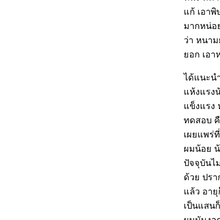
แก้ เอาพิษ
มากหน่อย 
ว่า หนาม
ยอก เอาห
ได้แนะนำ
แห้งแรงน้
แข็งแรง ห
ทดสอบ คื
เผยแพร่ที
ผมน้อย น
ปัจจุบันไ
ด้วย ปรา
แล้ว อาย
เป็นแสนก็