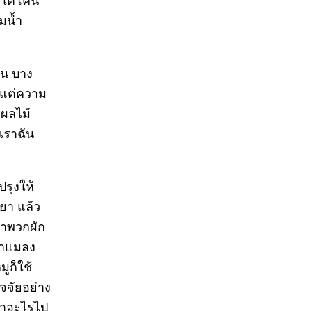
่ใต้โคน
่มน้ำ
าน บาง
 แต่ความ
กผลไม้
 เราฉัน
ปรุงให้
นยา แล้ว
ว่าพวกผัก
่าแมลง
ูก็ใช้
ัจจัยอย่าง
เอาอะไรไป