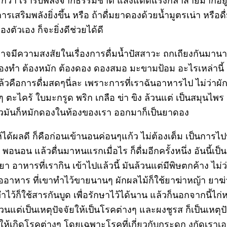
ียกว่า เรารับพลังจากธรรมชาติ แสงแดดแรงกล้าสายมาก็อยู
การเสริมพลังยิ่งขึ้น หรือ ถ้าดื่มยาดองด้วยน้ำมูตรเน่า หรือดื
งตัวเอง ก็จะยิ่งดีช่วยได้ดี
าจมีความสงสัยในเรื่องการดื่มน้ำปัสสาวะ ถกเถียงกันมาน
ต้องทำ ต้องหมัก ต้องดอง ดองสมอ มะขามป้อม อะไรเหล่านี้
ล้วคือการดื่มสดๆนี่ละ เพราะการที่เราฉันอาหารไป ไม่ว่าผั
 ตะไคร้ ใบมะกรูด พริก เกลือ ข่า ขิง ล้วนแต่ เป็นสมุนไพร
้วมันก็หมักดองในท้องของเรา ออกมาก็เป็นยาดอง
ี่ให้ได้ผลดี ก็คือก่อนเข้านอนค่อนๆแก้ว ไม่ต้องเต็ม เป็นการไป
ดี พอนอน แล้วตื่นมาหนแรกเมื่อไร ก็ดื่มอีกครั้งหนึ่ง อันนี้เป็
า อาหารที่เรากิน เข้าไปแล้วนี้ มันล้วนแต่มีพิษตกค้าง ไม่
ืออาหาร ที่เขาทำไว้ขายนานๆ ผักผลไม้ก็ใช้ยาฆ่าหญ้า ยาฆ
ไว้ก็ใช้สารกันบูด เพื่อรักษาไว้ได้นาน แล้วก็นอกจากนี้ไก่หม
้วนแต่เป็นเหตุปัจจัยให้เป็นโรคต่างๆ และผงชูรส ก็เป็นเหตุป
ทำให้เกิดโรคต่างๆ โดยเฉพาะโรคที่เกี่ยวกับกระดูก งูกัดเรา