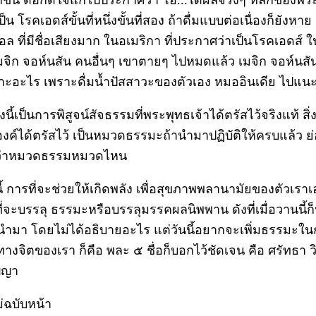
ขึ้น ดีอกดีใจแกไปประกาศว่า โอ...ได้ผลจริงๆ หลักของพระ
เป็น โรคเอดส์ขั้นที่หนึ่งขั้นที่สอง ถ้าดื่มแบบต่อเนื่องก็ยังหาย
ล ที่มีชื่อเสียงมาก ในอเมริกา ที่ประกาศว่าเป็นโรคเอดส์ ใ
มจิก จอห์นสัน คนอื่นๆ เขาตายๆ ไปหมดแล้ว เมจิก จอห์นสัน ยั
พราะอะไร เพราะดื่มน้ำปัสสาวะของตัวเอง หมออินเดีย ไปแนะ
องนี้เป็นการพิสูจน์สัจธรรมที่พระพุทธเจ้าได้ตรัสไว้จริงแท้ สิ่งท
งค์ได้ตรัสไว้ เป็นหมวดธรรมะถ้านำมาปฏิบัติให้ครบแล้ว ย
ม่ว่าหมวดธรรมหมวดไหน
 การที่จะช่วยให้เกิดพลัง เพื่อสุขภาพพลานามัยของตัวเราเ
อที่จะบรรลุ ธรรมะหรือบรรลุมรรคผลนิพพาน ดังที่เมื่อวานนี้
นำมา โดยไม่ได้อธิบายอะไร แต่วันนี้อยากจะเพิ่มธรรมะใน
งทางจิตของเรา ก็คือ พละ ๕ ชื่อก็บอกไว้ชัดเจน คือ ศรัทธา วิ
ญญา
่ฉบับหน้า