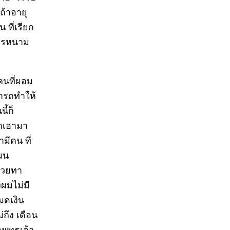
 ถ้าอายุ
 ที่เรียก
การหนาม
คนที่ผอม
มารถทำให้
ี้ก็
้ำเอามา
มีคน ที่
แผน
ด้วยทา
ผมไม่มี
มดเงิน
่ถึง เดือน