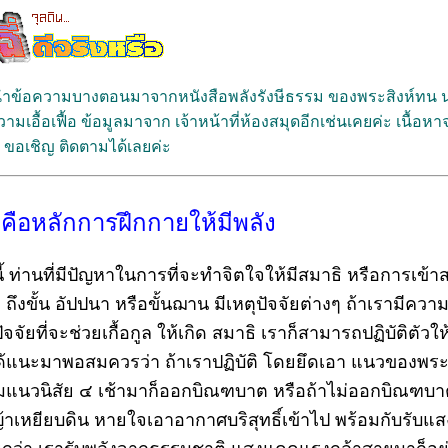
ด้นำข้อความบางตอนมาจากหนังสือพลังรังษีธรรม ของพระสิงห์ทน
ความเอื้อเฟื้อ ข้อมูลมาจาก เจ้าหน้าที่ห้องสมุดอีกเช่นเคยค่ะ เนื้อหา
ขอเชิญ ติดตามได้เลยค่ะ
๔ คือหลักการฝึกกายให้มีพลัง
 ท่านที่มีปัญหาในการที่จะทำจิตใจให้มีสมาธิ หรือการเข้าส
 ถึงขั้น อัปปนา หรือขั้นฌาน มีเหตุปัจจัยต่างๆ ถ้าเรามีควา
ปัจจัยที่จะช่วยเกื้อกูล ให้เกิด สมาธิ เราก็สามารถปฏิบัติตัวให
ี่ได้แนะมาพอสมควรว่า ถ้าเราปฏิบัติ โดยยึดเอา แนวของพระ
ามแนวนิสัย ๔ เช้ามาก็ออกบิณฑบาต หรือถ้าไม่ออกบิณฑบาต
้าเหยียบดิน หายใจเอาอากาศบริสุทธิ์เข้าไป พร้อมกับรับแส