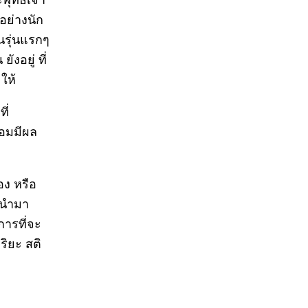
พุทธเจ้า
 อย่างนัก
นรุ่นแรกๆ
งอยู่ ที่
ให้
ี่
่อมมีผล
อง หรือ
ก็นำมา
การที่จะ
ริยะ สติ