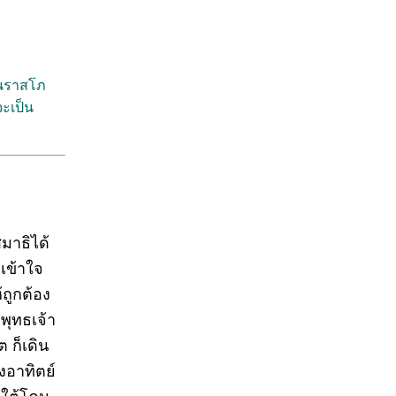
 นราสโภ
จะเป็น
มาธิได้
มเข้าใจ
้ถูกต้อง
พุทธเจ้า
 ก็เดิน
งอาทิตย์