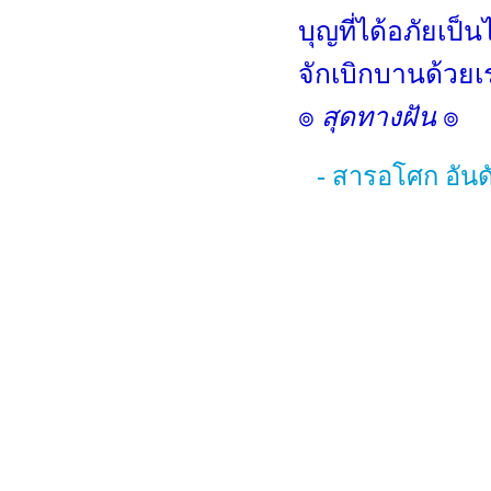
บุญที่ได้อภัยเป
จักเบิกบานด้วย
๏
สุดทางฝัน
๏
- สารอโศก อันดั