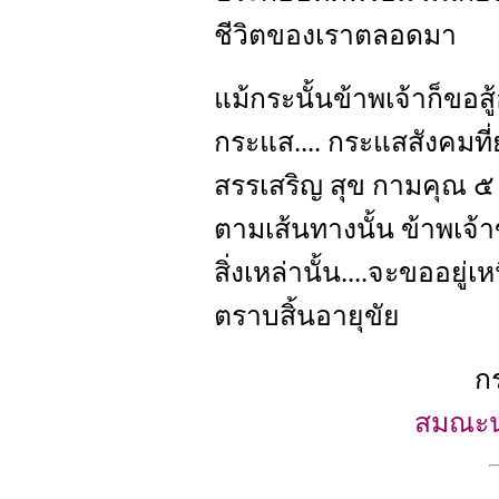
ชีวิตของเราตลอดมา
แม้กระนั้นข้าพเจ้าก็ขอสู้
กระแส.... กระแสสังคมที
สรรเสริญ สุข กามคุณ ๕ ท
ตามเส้นทางนั้น ข้าพเจ้
สิ่งเหล่านั้น....จะขออยู
ตราบสิ้นอายุขัย
ก
สมณะน