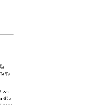
ั้ง
ัง จึง
้ เรา
 ชีวิต