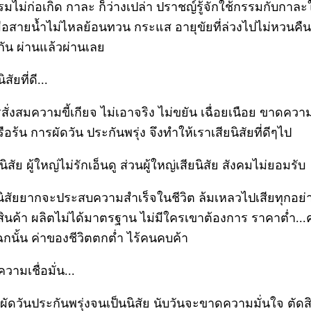
ไม่ก่อเกิด กาละ ก็ว่างเปล่า ปราชญ์รู้จักใช้กรรมกับกาละใ
มื่อสายน้ำไม่ไหลย้อนทวน กระแส อายุขัยที่ล่วงไปไม่หวนคืนสู
กัน ผ่านแล้วผ่านเลย
สัยที่ดี...
สั่งสมความขี้เกียจ ไม่เอาจริง ไม่ขยัน เฉื่อยเนือย ขาดควา
ือร้น การผัดวัน ประกันพรุ่ง จึงทำให้เราเสียนิสัยที่ดีๆไป
นิสัย ผู้ใหญ่ไม่รักเอ็นดู ส่วนผู้ใหญ่เสียนิสัย สังคมไม่ยอมรับ
นิสัยยากจะประสบความสำเร็จในชีวิต ล้มเหลวไปเสียทุกอย่
สินค้า ผลิตไม่ได้มาตรฐาน ไม่มีใครเขาต้องการ ราคาต่ำ...
เฉกนั้น ค่าของชีวิตตกต่ำ ไร้คนคบค้า
วามเชื่อมั่น...
ัดวันประกันพรุ่งจนเป็นนิสัย นับวันจะขาดความมั่นใจ ตัดส