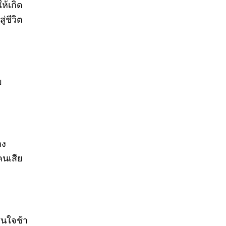
ห้เกิด
่ชีวิต
ม
าง
คนเสีย
ินใจช้า