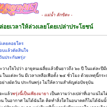
- แม่น้ำ ลักขิตะ -
ล่อยเวลาให้ล่วงเลยโดยเปล่าประโยชน์
ม่เคยคอยใคร
รอบแล้วตัดสินใจ
วันประกันพรุ่ง
"
วางใจไปว่า อายุคนเฉลี่ยแล้วยืนยาวถึง ๖๐ ปี ในแต่ละปีมีต
 ในแต่ละวัน มีเวลาเหลือเฟือตั้ง ๒๔ ชั่วโมง ด้วยเหตุนี้กระม
ตอย่างผัดวัน ประกันพรุ่ง ไม่ให้ความสำคัญต่อปัจจุบัน
จะแล้ว
พรุ่งนี้เป็นเพียงมายา
เป็นความว่างเปล่าที่เอาแน่ไม่ได
าน ในอากาศ ไม่ได้ฉันใด คิดทำสิ่งใดในอนาคตก็ไม่ได้ฉันนั้น