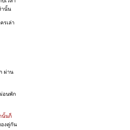
กับเวลา
านั้น
ใครเล่า
ก ผ่าน
ผ่อนพัก
ั้นก็
งคู่กัน