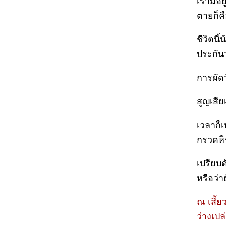
เรามีอย
ตายก็คื
ชีวิตนี
ประกันว
การผัดว
สูญเสีย
เวลาก็
กรวดหิน
เปรียบด
หรือว่า
ณ เสี้
ว่างเปล