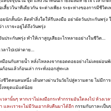
ู่แค่ปัจจุบัน ณ จุด แห่งวินาทีนั้นเรายังมีลมหายใจ เวลาเกิด
อเสี้ยววินาทีเดียวกัน จะต่างเพียง ระยะห่างของการมีชีวิตเท่
้น้อยนักสั้นนัก คิดทำสิ่งใดให้รีบลงมือ อย่าผัดวันประกันพรุ่ง 
่า เราจะอยู่ได้ถึงวันพรุ่ง
ันประกันพรุ่ง ทำให้เราสูญเสียอะไรหลายอย่างในชีวิต...
เวลาไปเปล่าดาย...
เหมือนกับสายน้ำ หลั่งไหลลงจากยอดดอยอย่างไม่เคยผ่อนพั
ก้อนแล้วก้อนเล่า กระทั่งออกสู่ทะเล
ังชีวิตคนคนหนึ่ง เดินทางผ่านวันวัยไปสู่ความตาย ไม่มีการ
ยั้งหยุดแม้แต่น้อย
ยวเวลานั้นๆ หากเราไม่ลงมือกระทำกรรมอันใดลงไป ห้วงเวลาน
่า และเราจะไม่มีวันเอากลับคืนมาได้อีก
กรรมกับกาละเป็นขอ