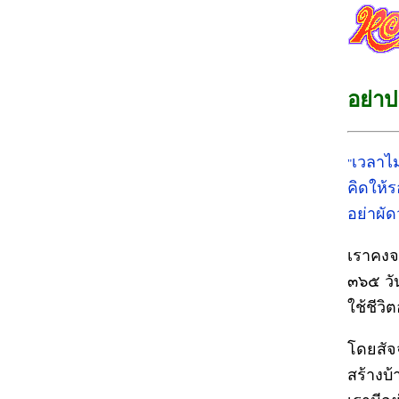
อย่าป
เวลาไ
"
คิดให้
อย่าผัด
เราคงจะ
๓๖๕ วัน
ใช้ชีวิ
โดยสัจ
สร้างบ้