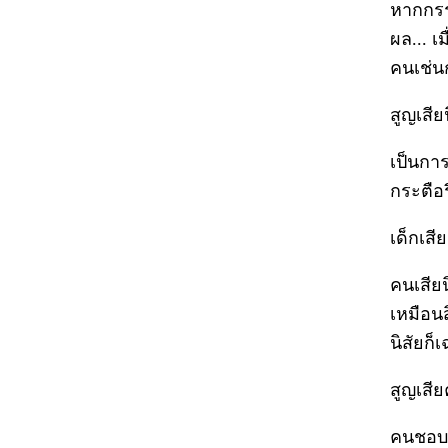
หากกรรม
ผล... เ
คนเช่น
สูญเสียนิ
เป็นการ
กระตือร
เด็กเสีย
คนเสีย
เหมือน
นิสัยก็
สูญเสียค
คนชอบผ