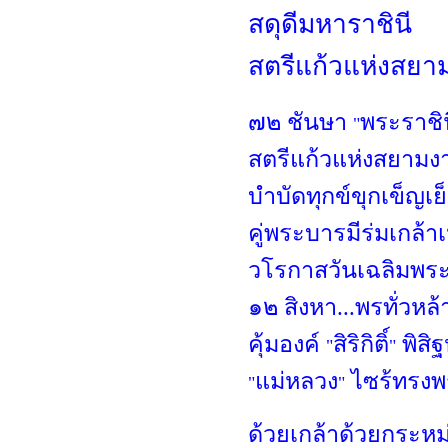
สดุดีมหาราชินี
สตรีแก้วแห่งสยาม 
๗๒ ชันษา
พระราชิน
"
สตรีแก้วแห่งสยามงาม
บำบัดทุกข์ขุกเข็ญเย็
คู่พระบารมีร่มเกล้
วโรกาสวันเฉลิมพ
๑๒ สิงหา...พรทั่วหล้
คุ้มองค์
สิริกิติ์
พิสิฐ
"
"
แม่หลวง
ไซร้ทรงพ
"
"
ด้วยเกล้าด้วยกระห