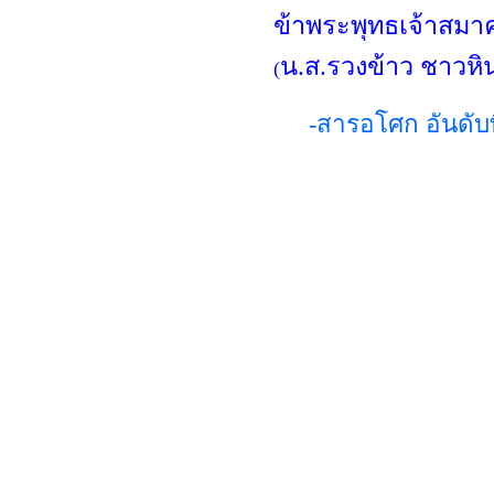
ข้าพระพุทธเจ้าสมาค
น.ส.รวงข้าว ชาวหิ
(
-สารอโศก อันดั