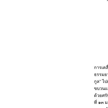
การเคลื
ธรรมยา
กูล" ไ
ขบวนแถ
ด้วยศร
ที่ ๑๓