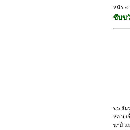
หน้า ๔
ซับขว
๒๖ ธัน
หลายเชื
นามิ แล