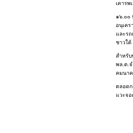
เคารพเส
๑๖.๐๐ น
อนุเคร
และรถเล
ชาวใต้
สำหรับ
พล.ต.จ
คมนาคม 
ตลอดกา
แวะจอด 