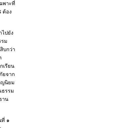
พาะที่
๘ ต้อง
าไปยัง
ธรรม
สิบกว่า
ต
กเรียน
บภัยจาก
ุญนิยม
ุณธรรม
ะธาน
ที่ ๑