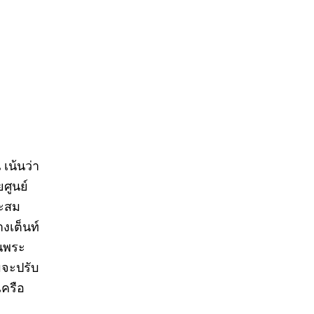
เน้นว่า
ศูนย์
าะสม
งเต็นท์
านพระ
มจะปรับ
เครือ