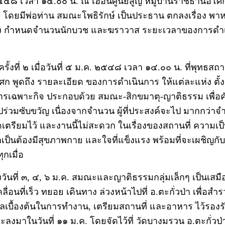
๕๔๘ เวลา ๑๔.๐๐ น. ณ เฮือนศูนย์สูญ หมู่บ้านราชธานีอโศ
ฯ โดยมีพ่อท่าน สมณะโพธิรักษ์ เป็นประธาน ตกลงเรื่อง พ
าง กำหนดจำนวนนักบวช และฆราวาส ระยะเวลาของการดำเ
รั้งที่ ๒ เมื่อวันที่ ๕ ม.ค. ๒๕๔๘ เวลา ๑๔.๐๐ น. ที่พุทธสถ
ศก พูดถึง รายละเอียด ของการดำเนินการ ให้แต่ละแห่ง ตั้ง
รเฉพาะกิจ ประกอบด้วย สมณะ-สิกขมาตุ-ญาติธรรม เพื่อ
ะไปร่วมซับขวัญ เนื่องจากจำนวน ผู้ที่ประสงค์จะไป มากกว่า
จัดเตรียมไว้ และงานนี้ไม่สะดวก ในเรื่องของสถานที่ ความเป็นอ
ำเป็นต้องมีสุขภาพกาย และใจที่แข็งแรง พร้อมที่จะเผชิญก
กเมื่อ
วันที่ ๓, ๔, ๖ ม.ค. สมณะและญาติธรรมกลุ่มเล็กๆ เป็นเสมื
ลื่อนที่เร็ว ทยอย เดินทาง ล่วงหน้าไปที่ อ.ตะกั่วป่า เพื่อสำรวจ
ูลเบื้องต้นในการทำงาน, เตรียมสถานที่ และอาหาร ไว้รอง
จะลงมาในวันที่ ๑๑ ม.ค. โดยจัดไว้ที่ วัดบางมรวน อ.ตะกั่วป่