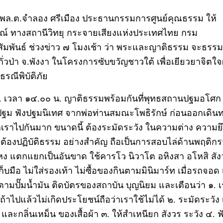
 พล.ต.จำลอง ศรีเมือง ประธานกรรมการศูนย์คุณธรรม ให้
ณ์ ทางสถานีวิทยุ กระจายเสียงแห่งประเทศไทย กรม
ัมพันธ์ ช่วงข่าว ๗ โมงเช้า ว่า พระและญาติธรรม จะธรร
ะกั่วป่า จ.พังงา ในโครงการซับขวัญชาวใต้ เพื่อเยียวยาจิตใจผ
รณีพิบัติภัย
. เวลา ๑๔.๐๐ น. ญาติธรรมพร้อมกันที่พุทธสถานปฐมอโศก
ฐม ฟังปฐมนิเทศ จากพ่อท่านสมณะโพธิรักษ์ ก่อนออกเดินท
กเราไปกันมาก ขนาดนี้ ต้องระมัดระวัง ในความต่าง ความยึด
 ต้องปฏิบัติธรรม อย่างสำคัญ ถือเป็นการสอบไล่ด้านพฤติกร
ง แตกแยกเป็นอันขาด ใช้คารโว นิวาโต อหิงสา อโหสิ สัง
เก็บมือ ไม่ใส่รองเท้า ไม่ซื้อของกินตามมินิมาร์ท เมื่อรถจอด 
ำตามปั๊มน้ำมัน ติดบัตรของสถาบัน บุญนิยม และเตือนว่า ๑. 
้าไปแล้วไม่เกิดประโยชน์ถือว่าเราใช้ไม่ได้ ๒. ระมัดระวัง เ
ว และกลิ่นเหม็น ของเสื้อผ้า ๓. ให้สำเหนียก สังวร ระวัง ๔. ฟ