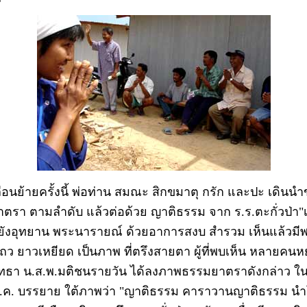
่อนย้ายครั้งนี้ พ่อท่าน สมณะ สิกขมาตุ กรัก และปะ เดินน
ตรา ตามลำดับ แล้วต่อด้วย ญาติธรรม จาก ร.ร.ตะกั่วป่า"
ปยังอุทยาน พระนารายณ์ ด้วยอาการสงบ สำรวม เห็นแล้วมีพ
ว ยาวเหยียด เป็นภาพ ที่ตรึงสายตา ผู้ที่พบเห็น หลายคนห
ัทธา น.ส.พ.มติชนรายวัน ได้ลงภาพธรรมยาตราดังกล่าว ใน
 ม.ค. บรรยาย ใต้ภาพว่า "ญาติธรรม คาราวานญาติธรรม น