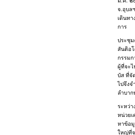
ม.ค. ๒
จ.อุบล
เดินท
การ
ประชุมค
สันติอโ
กรรมกา
ผู้ที่จ
บัส ที่
ไปจึงจ
ลำบากทุ
ระหว่าง
หน่วยเค
หาข้อม
ใหญ่ที่