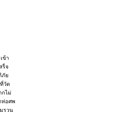
เข้า
สร็จ
ิภัย
ี่วัด
ากไม่
้าห่อศพ
างมรวน