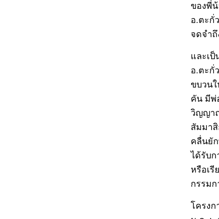
ของพี่
อ.ตะกั่
จดจำถึง
และเป็
อ.ตะกั่
ขบวนให
คัน มีพ
วิญญาณ
สัมมาสิ
คลื่นย
ได้รับ
หรือเรี
กรรมก
โครงการ