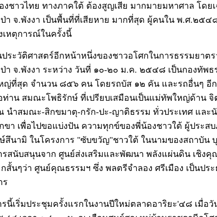
น้องชาวไทย ทางภาคใต้ ต้องสูญเสีย มากมายมหาศาล โดยเฉ
วป่า จ.พังงา เป็นพื้นที่ที่เสียหาย มากที่สุด ผู้คนใน พ.ศ.๒๕๔
เหตุการณ์ในครั้งนี้
นประวัติศาสตร์อีกหน้าหนึ่งของชาวอโศกในการธรรมยาตร
วป่า จ.พังงา ระหว่าง วันที่ ๑๐-๒๐ ม.ค. ๒๕๔๘ เป็นกองทัพ
ญ่ที่สุด จำนวน ๘๕๖ คน โดยรถบัส ๑๒ คัน และรถอื่นๆ อีก
่อท่าน สมณะโพธิรักษ์ ที่เปรียบเสมือนเป็นแม่ทัพใหญ่ด้าน จิ
 นำสมณะ-สิกขมาตุ-กรัก-ปะ-ญาติธรรม ทั่วประเทศ และนั
กขา เพื่อไปขอแบ่งปัน ความทุกข์ของพี่น้องชาวใต้ ผู้ประส
ักษ์สึนามิ ในโครงการ "ซับขวัญ"ชาวใต้ ในนามของสถาบัน บ
การสนับสนุนจาก ศูนย์ส่งเสริมและพัฒนา พลังแผ่นดิน เชิงค
ยกสั้นๆว่า ศูนย์คุณธรรมฯ ซึ่ง พลตรีจำลอง ศรีเมือง เป็นปร
าร
นี้เริ่มประชุมครั้งแรกในงานปีใหม่ตลาดอาริยะ'๔๘ เมื่อวัน