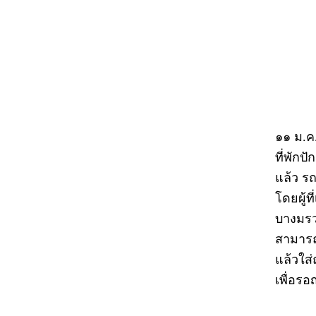
๑๑ ม.ค
ที่พักป
แล้ว รถ
โดยผู้ท
บางมรวน
สามารถ
แล้วใส่
เพื่อร