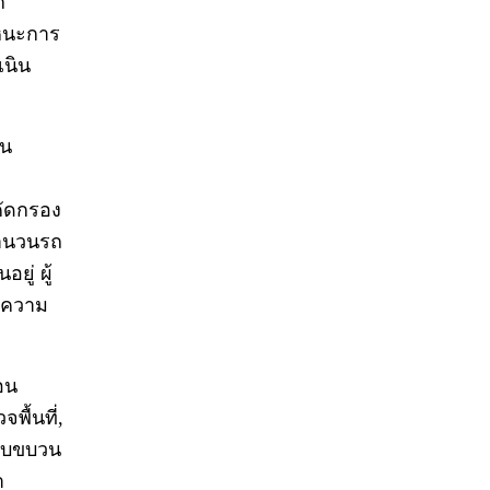
ก
าหนะการ
นิน
าน
คัดกรอง
จำนวนรถ
ยู่ ผู้
ับความ
อน
พื้นที่,
รับขบวน
า