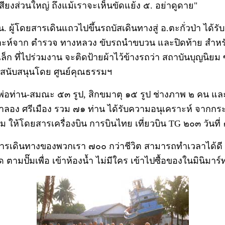
ียงส่วนใหญ่ ถึงแม้เราจะเห็นขัดแย้ง ๕. อย่าดูดาย"
. ผู้โดยสารเดินแถวไปขึ้นรถบัสเดินทางสู่ อ.ตะกั่วป่า ได้ร
าะห์จาก ตำรวจ ทางหลวง ขับรถนำขบวน และปิดท้าย สำหร
็ก ที่ไปร่วมงาน จะติดป้ายผ้าไว้ข้างรถว่า สถาบันบุญนิยม 
 สนับสนุนโดย ศูนย์คุณธรรมฯ
พ่อท่าน-สมณะ ๕๓ รูป, สิกขมาตุ ๑๕ รูป ช่างภาพ ๒ คน แล
ำลอง ศรีเมือง รวม ๗๑ ท่าน ได้รับความอนุเคราะห์ จากก
ให้โดยสารเครื่องบิน การบินไทย เที่ยวบิน TG ๒๐๓ วันที่ 
รเดินทางของพวกเรา ๗๐๐ กว่าชีวิต สามารถทำเวลาได้ดี
ตามปั๊มเพื่อ เข้าห้องน้ำ ไม่มีใคร เข้าไปซื้อของในมินิมาร์