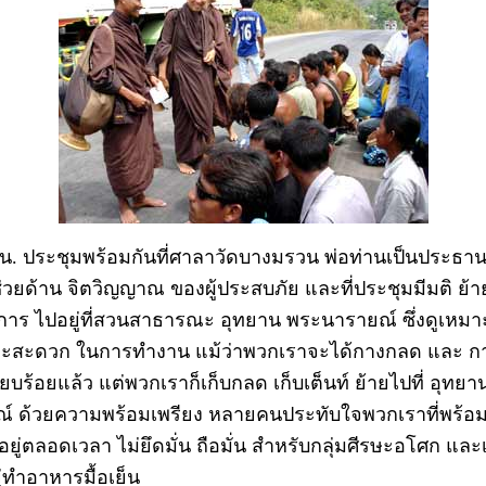
น. ประชุมพร้อมกันที่ศาลาวัดบางมรวน พ่อท่านเป็นประธาน 
วยด้าน จิตวิญญาณ ของผู้ประสบภัย และที่ประชุมมีมติ ย้าย
าร ไปอยู่ที่สวนสาธารณะ อุทยาน พระนารายณ์ ซึ่งดูเหม
ละสะดวก ในการทำงาน แม้ว่าพวกเราจะได้กางกลด และ กา
เรียบร้อยแล้ว แต่พวกเราก็เก็บกลด เก็บเต็นท์ ย้ายไปที่ อุทย
์ ด้วยความพร้อมเพรียง หลายคนประทับใจพวกเราที่พร้อ
 อยู่ตลอดเวลา ไม่ยึดมั่น ถือมั่น สำหรับกลุ่มศีรษะอโศก และ
ู่ทำอาหารมื้อเย็น