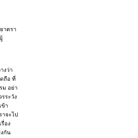
มยาตรา
ู้
างว่า
ถือ ที่
รม อย่า
วรระวัง
เข้า
เราจะไป
รื่อง
ังกัน