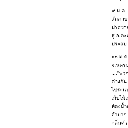
๙ ม.ค.
สัมภาษ
ประชาส
สู่ อ.ต
ประสบ ธ
๑๐ ม.ค
จ.นครป
...."พว
ต่างกัน
ไประแห
เก็บไม้
ห้องน้
ลำบาก ถ
กลิ่นตั