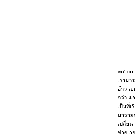
๑๔.๐๐ 
เรามาช่
อำนวยก
กว่า แ
เป็นที่
นารายณ
เปลี่ยน
ข่าย อย