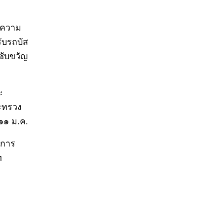
ับความ
ับรถบัส
ซับขวัญ
ะ
ระทรวง
๑๑ ม.ค.
 การ
ท