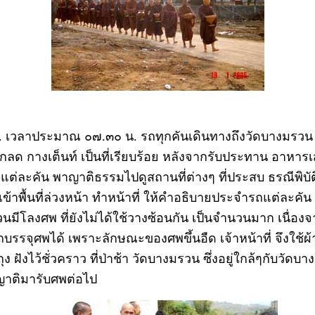
. เวลาประมาณ ๐๗.๓๐ น. รถทุกคันเดินทางถึงวัดบางมรวน 
ักกลด กางเต็นท์ เป็นที่เรียบร้อย หลังจากรับประทาน อาหารเ
แต่ละคัน พาญาติธรรมไปดูสถานที่ต่างๆ ที่ประสบ ธรณีพิบัต
ี่เข้าพื้นที่ล่วงหน้า ทำหน้าที่ ให้คำอธิบายประจำรถแต่ละคัน ท
มีโลงศพ ที่ยังไม่ได้ใช้วางซ้อนกัน เป็นจำนวนมาก เนื่องจ
บรรจุศพได้ เพราะลักษณะของศพขึ้นอืด เจ้าหน้าที่ จึงใช้ผ
ถุง ฝังไว้ชั่วคราว ที่ป่าช้า วัดบางมรวน ซึ่งอยู่ใกล้ๆกับวัดบ
อญาติมารับศพต่อไป