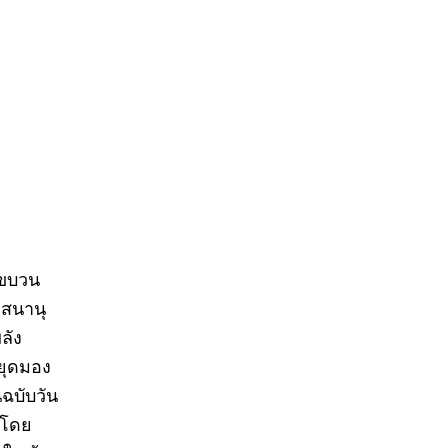
ำขบวน
เสนานุ
ลัง
ยุดมอง
ฉบับวัน
ำโดย