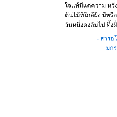
ใจแท้มีแต่ความ หว
ต้นไม้ที่ใกล้ฝั่ง มีหร
วันหนึ่งคงล้มไป ทิ้งฝั
- สารอโ
มกร