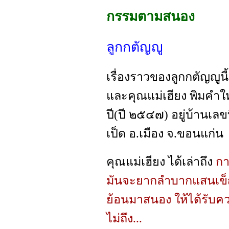
กรรมตามสนอง
ลูกกตัญญู
เรื่องราวของลูกกตัญญูน
และคุณแม่เฮียง พิมคำใ
ปี(ปี ๒๕๔๗) อยู่บ้านเลขท
เป็ด อ.เมือง จ.ขอนแก่น
คุณแม่เฮียง ได้เล่าถึง
กา
มันจะยากลำบากแสนเข็ญ
ย้อนมาสนอง ให้ได้รับควา
ไม่ถึง...