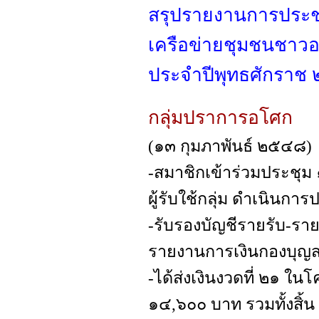
สรุปรายงานการประช
เครือข่ายชุมชนชาว
ประจำปีพุทธศักรา
กลุ่มปราการอโศก
(๑๓ กุมภาพันธ์ ๒๕๔๘)
-สมาชิกเข้าร่วมประชุม 
ผู้รับใช้กลุ่ม ดำเนินการ
-รับรองบัญชีรายรับ-ร
รายงานการเงินกองบุญ
-ได้ส่งเงินงวดที่ ๒๑ ใ
๑๔,๖๐๐ บาท รวมทั้งสิ