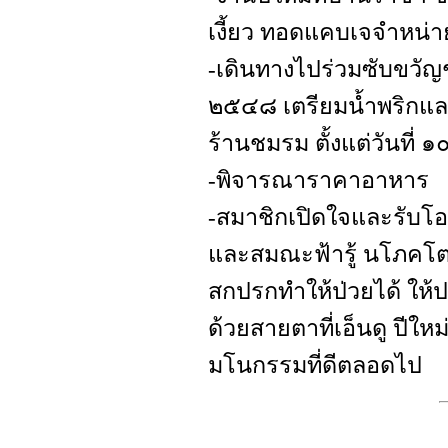
เงี้ยว ทอดแคบเจจำหน่า
-เดินทางไปร่วมซับขวัญ
๒๕๔๘ เตรียมน้ำพริกแ
ร้านชมรม ตั้งแต่วันที่
-พิจารณาราคาอาหาร
-สมาชิกเปิดใจและรับโ
และสมณะฟ้ารู้ นโภคโต
สกปรกทำให้ป่วยได้ ให้
ด้วยสายตาที่เอ็นดู ปีใ
มโนกรรมที่ดีตลอดไป