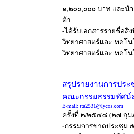
๑,๒๐๐,๐๐๐ บาท และนำเง
ต้า
-ได้รับเอกสารรายชื่อสิ
วิทยาศาสตร์และเทคโน
วิทยาศาสตร์และเทคโนโ
สรุปรายงานการประช
คณะกรรมธรรมทัศน์
E-mail:
tta2531@lycos.com
ครั้งที่ ๒/๒๕๔๘ (๒๗ กุ
-กรรมการขาดประชุม 