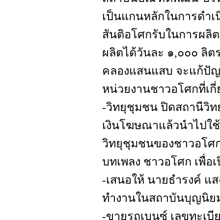
เป็นแกนหลักในการดำเน
สันติอโศกรับในการผลิตน
ผลิตได้วันละ ๑,๐๐๐ ลิต
คลองแสนแสบ จะแก้ปัญ
หน่วยงานชาวอโศกที่เกี่
-วิทยุชุมชน ปิดสถานีวิท
เงินโฆษณาแล้วนำไปใช้ส
วิทยุชุมชนของชาวอโศกที
บทเพลง ชาวอโศก เพื่อ
-เสนอให้ นายธำรงค์ แส
ทำงานในสถาบันบุญนิย
-ขายรถเบนซ์ เลขทะเบ