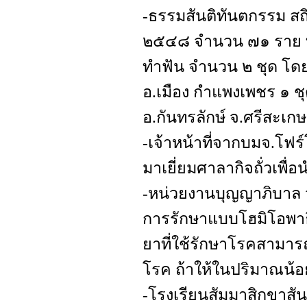
-ธรรมสันติทันตกรรม สถ
๒๕๔๘ จำนวน ๗๑ ราย ท.
ทำฟัน จำนวน ๒ ชุด โด
อ.เมือง กำแพงเพชร ๑ ชุ
อ.กันทรลักษ์ จ.ศรีสะเกษ
-เจ้าหน้าที่จากบมจ.โฟร
มาเยี่ยมศาลากิจถั่วเพื่
-หน่วยงานบุญญาภิบาล วั
การรักษาแบบโฮมิโอพาธี 
ยาที่ใช้รักษาโรคสามาร
โรค ถ้าให้ในปริมาณน้อยที
-โรงเรียนสัมมาสิกขาสันติ