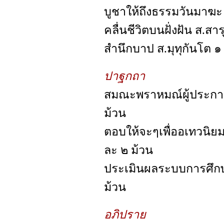
บูชาให้ถึงธรรมวันมาฆะ
คลื่นชีวิตบนฝั่งฝัน ส.ส
สำนึกบาป ส.มุทุกันโต ๑
ปาฐกถา
สมณะพราหมณ์ผู้ประกาศโ
ม้วน
ตอบให้จะๆเพื่ออเทวนิย
ละ ๒ ม้วน
ประเมินผลระบบการศึก
ม้วน
อภิปราย