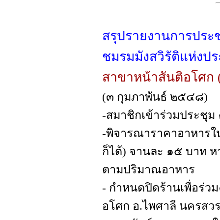
สรุปรายงานการประช
ชมรมมังสวิรัติแห่งป
สาขาหน้าสันติอโศก 
(๓ กุมภาพันธ์ ๒๕๔๘)
-สมาชิกเข้าร่วมประชุม
-พิจารณาราคาอาหารในร
ก็ได้) จานละ ๑๕ บาท 
ตามปริมาณอาหาร
- กำหนดปิดร้านเพื่อร่ว
อโศก อ.ไพศาลี นครสวรรค