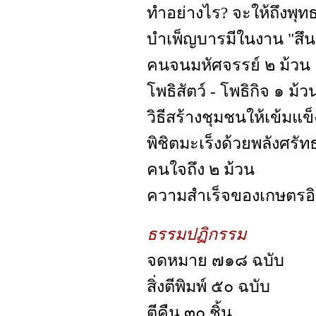
ทำอย่างไร? จะให้ถึงพุท
บำเพ็ญบารมีในงาน "สึนา
คนจนมหัศจรรย์ ๒ ม้วน
โพธิสัตว์ - โพธิกิจ ๑ ม้ว
วิธีสร้างชุมชนให้เข้มแข็
พิชิตมะเร็งด้วยพลังศรัท
คนใจถึง ๒ ม้วน
ความสำเร็จของเกษตรอิน
ธรรมปฏิกรรม
จดหมาย ๗๑๘ ฉบับ
สิ่งตีพิมพ์ ๕๐ ฉบับ
ตีคืน ๓๐ ชิ้น