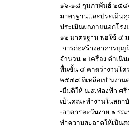
๑๖-๑๘ กุมภาพันธ์ ๒๕๔๘
มาตรฐานและประเมินคุ
ประเมินผลภายนอกโรงเร
๑๒ มาตรฐาน พอใช้ ๔ 
-การก่อสร้างอาคารบุญนิยม
จำนวน ๑ เครื่อง ดำเนิ
พื้นชั้น ๔ คาดว่างานโ
๒๕๔๘ ที่เหลือเป"นงาน
-มีมติให้ น.ส.ฟ่องฟ้า ศร
เป็นคณะทำงานในสถาบั
-อาคารตะวันงาย ๑ รณรง
ทำความสะอาดให้เป็นส