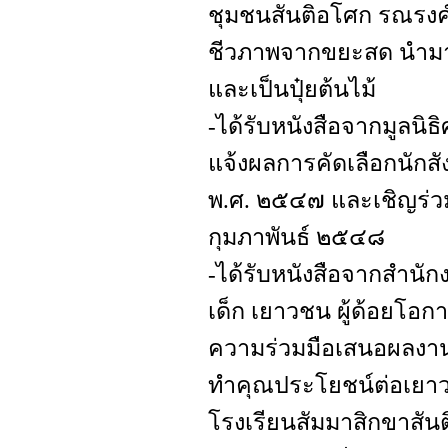
ชุมชนสันติอโศก รณรงค
ชีวภาพจากขยะสด นำมาใ
และเป็นปุ๋ยต้นไม้
-ได้รับหนังสือจากมูลนิธ
แจ้งผลการคัดเลือกนักสั
พ.ศ. ๒๕๔๗ และเชิญร่วม
กุมภาพันธ์ ๒๕๔๘
-ได้รับหนังสือจากสำนัก
เด็ก เยาวชน ผู้ด้อยโอกา
ความร่วมมือเสนอผลงานเ
ทำคุณประโยชน์ต่อเยา
โรงเรียนสัมมาสิกขาสันติ