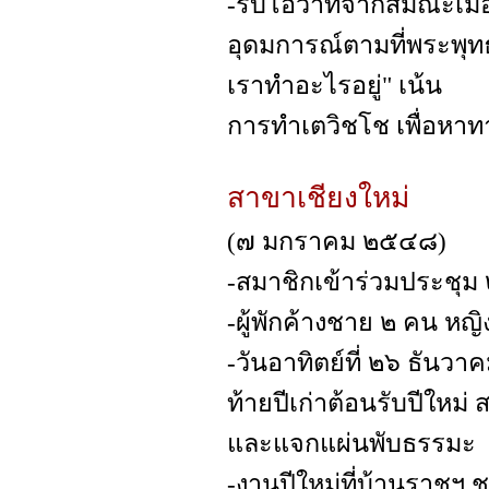
-รับโอวาทจากสมณะเมือง
อุดมการณ์ตามที่พระพุทธอ
เราทำอะไรอยู่" เน้น
การทำเตวิชโช เพื่อหาท
สาขาเชียงใหม่
(๗ มกราคม ๒๕๔๘)
-สมาชิกเข้าร่วมประชุม
-ผู้พักค้างชาย ๒ คน หญ
-วันอาทิตย์ที่ ๒๖ ธัน
ท้ายปีเก่าต้อนรับปีใหม
และแจกแผ่นพับธรรมะ
-งานปีใหม่ที่บ้านราชฯ