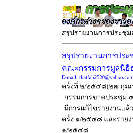
สรุปรายงานการประชุม
สรุปรายงานการประช
คณะกรรมการมูลนิธิธ
E-mail:
thatfah2520@yahoo.co
ครั้งที่ ๒/๒๕๔๘(๒๗ กุ
-กรรมการขาดประชุม 
-มีการแก้ไขรายงานแล้
ครั้ง ๑/๒๕๔๘ และรายงา
๑/๒๕๔๘