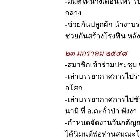
-มีมติให้นางเดือนไพร ร
กลาง
-ช่วยกันปลูกผัก นำงาบร
ช่วยกันสร้างโรงฟืน หลั
๒๓ มกราคม ๒๕๔๘
-สมาชิกเข้าร่วมประชุม
-เล่าบรรยากาศการไปร่ว
อโศก
-เล่าบรรยากาศการไปซับ
นามิ ที่ อ.ตะกั่วป่า พังงา
-กำหนดจัดงานวันกตัญญ
ได้นิมนต์พ่อท่านสมณะโพ