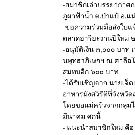
-สมาชิกเล่าบรรยากาศก
ภูผาฟ้าน้ำ ต.ป่าแป๋ อ.แม
-ขอความร่วมมือส่งใบแ
ตลาดอาริยะงานปีใหม่ 
-อนุมัติเงิน ๓,๐๐๐ บาท 
นพุทธาภิเษกฯ ณ ศาลีอโ
สมทบอีก ๖๐๐ บาท
-ได้รับเชิญจาก นายเจ็ดแ
อาหารมังสวิรัติที่จังหวัด
โดยขอแม่ครัวจากกลุ่มไป
มีนาคม ศกนี้
- แนะนำสมาชิกใหม่ คือ