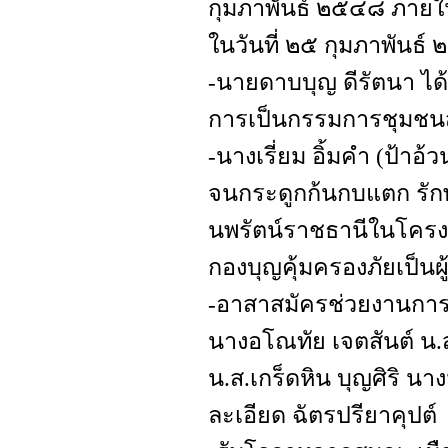
กุมภาพันธ์ ๒๕๔๘ ภา
ในวันที่ ๒๕ กุมภาพันธ์
-นายดาบบุญ ดีรัตนา ได
การเป็นกรรมการชุมชน
-นางเรี่ยม อิ้มคำ (ป้าอ
จนกระดูกก้นกบแตก รักษ
นพรัตน์ราชธานีในโครงก
กองบุญคุ้มครองภัยเป็นผู
-อาสาสมัครช่วยงานการ
นางอโณทัย เจตสันต์ น.ส
น.ส.เกร็ดหิน บุญศิริ นา
ละเอียด ฉัตรปรียาคุปต์