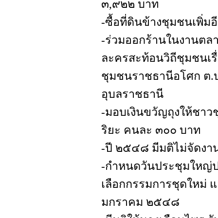
๓,๙๒๒ บาท
-ซื้อที่ดินข้างชุมชนเพิ่ม
-ร่วมออกร้านในงานตลา
ละครสะท้อนวิถีชุมชนเร
ชุมชนราชธานีอโศก ต.บ
อุบลราชธานี
-มอบเงินขวัญถุงให้ชาว
ริยะ คนละ ๓๐๐ บาท
-ปี ๒๕๔๘ มีมติไม่จัดงา
-กำหนดวันประชุมใหญ่ปร
เลือกกรรมการชุดใหม่ แล
มกราคม ๒๕๔๘