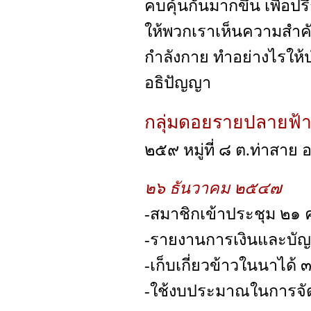
คบคุ้นกันมากขึ้น เพื่อปร
ให้พวกเราเห็นความสำคั
กำลังกาย ทำอย่างไรให้ป่
อธิปัญญา
กลุ่มดอยรายปลายฟ้
๒๕๙ หมู่ที่ ๘ ต.ท่าสาย
๒๖ ธันวาคม ๒๕๔๗
-สมาชิกเข้าประชุม ๒๑
-รายงานการเงินและบัญ
-เก็บเกี่ยวข้าวในนาได้ 
-ใช้งบประมาณในการจั