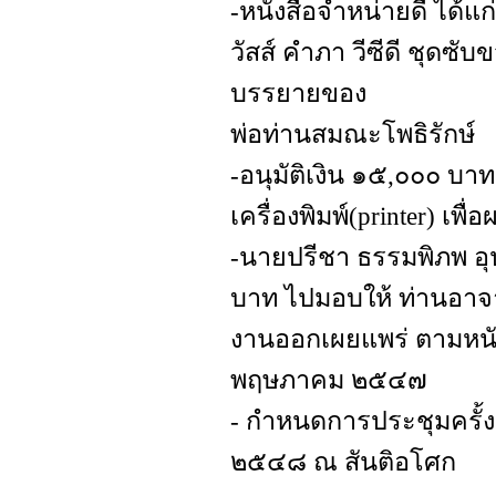
-หนังสือจำหน่ายดี ได้แก
วัสส์ คำภา วีซีดี ชุดซั
บรรยายของ
พ่อท่านสมณะโพธิรักษ์
-อนุมัติเงิน ๑๕,๐๐๐ บาท
เครื่องพิมพ์(printer) เพื่อผ
-นายปรีชา ธรรมพิภพ อุ
บาท ไปมอบให้ ท่านอาจ
งานออกเผยแพร่ ตามหนัง
พฤษภาคม ๒๕๔๗
- กำหนดการประชุมครั้งต
๒๕๔๘ ณ สันติอโศก