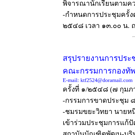
พิจารณานักเรียนตามค
-กำหนดการประชุมครั้งต่
๒๕๔๘ เวลา ๑๓.๐๐ น. ณ
สรุปรายงานการประช
คณะกรรมการกองทัพธ
E-mail:
ktf2524@doramail.com
ครั้งที่ ๑/๒๕๔๘ (๗ กุม
-กรรมการขาดประชุม 
-ชมรมขยะวิทยา นายหนึ่ง
เข้าร่วมประชุมการแก้
สถาบันบัณฑิตพัฒน-บริ