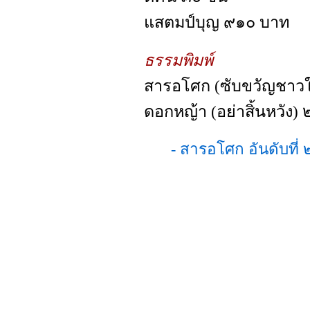
แสตมป์บุญ ๙๑๐ บาท
ธรรมพิมพ์
สารอโศก (ซับขวัญชาวใต
ดอกหญ้า (อย่าสิ้นหวัง) 
- สารอโศก อันดับที่