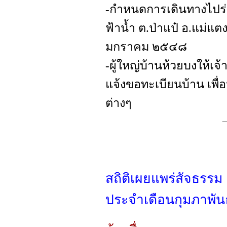
-กำหนดการเดินทางไปร
ฟ้าน้ำ ต.ป่าแป๋ อ.แม่แต
มกราคม ๒๕๔๘
-ผู้ใหญ่บ้านห้วยบงให้เ
แจ้งขอทะเบียนบ้าน เพื
ต่างๆ
สถิติเผยแพร่สัจธรรม
ประจำเดือนกุมภาพั