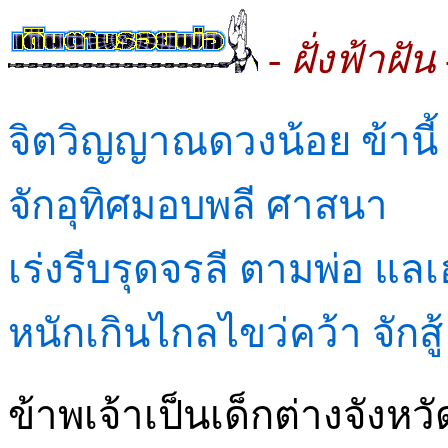
- ฝั่งฟ้าฝัน 
จิตวิญญาณดวงน้อย ข้านี้
จักอุทิศมอบพลี ศาสนา
เร่งรีบรุดจรลี ตามพ่อ แล
หนักเกินไกลไขว่คว้า จักส
ข้าพเจ้าเป็นเด็กต่างจังหว