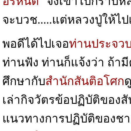
อรหันต์"
จึงเข้าไปกราบห
จะบวช.....แต่หลวงปู่ให้ไ
พอดีได้ไปเจอ
ท่านประจว
ท่านฟัง ท่านก็แจ้งว่า ถ้า
ศึกษากับ
สำนักสันติอโศก
ด
เล่ากิจวัตรข้อปฏิบัติของสั
แนวทางการปฏิบัติของชา