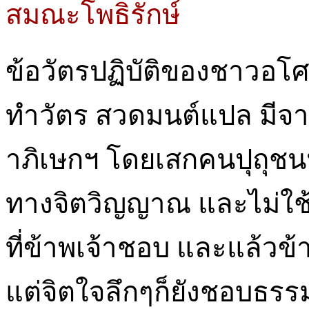
สมณะโพธิรักษ์
ข้อวัตรปฏิบัติของชาวอโศ
ทำวัตร สวดมนต์แปล มีจา
าภิเษกฯ โดยเสกคนปุถุชนน
ทางจิตวิญญาณ และไม่ใช้
ที่ข้าพเจ้าชอบ และแล้วข้
แต่จิตใจลึกๆก็ยังชอบธร