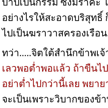
บาปเป็นกรรม ซึ่งมีราคะ โ
อย่างไรให้สะอาดบริสุทธิ์ ก็
ไปเป็นฆราวาสครองเรือน..
ทว่า.....จิตใต้สำนึกข้าพเจ
เลวพอต่ำพอแล้ว ถ้าขืนไปแ
อย่าต่ำไปกว่านี้เลย พยาย
จะเป็นเพราะวิบากของข้าพเ