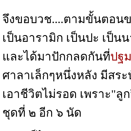
จึงขอบวช....ตามขั้นตอน
เป็นอารามิก เป็นปะ เป็
และได้มาปักกลดกันที่
ปฐ
ศาลาเล็กๆหนึ่งหลัง มีสระ
เอาชีวิตไม่รอด เพราะ"ลู
ชุดที่ ๒ อีก ๖ นัด