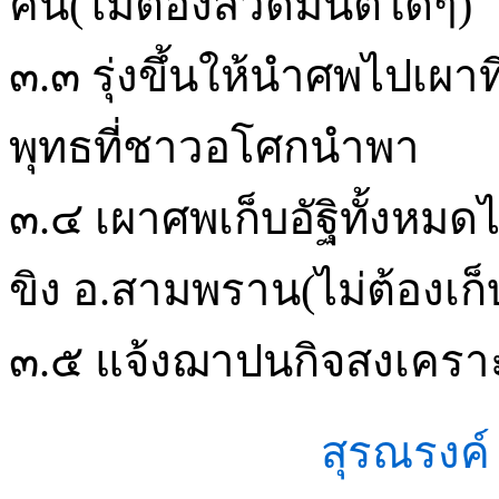
คืน(ไม่ต้องสวดมนต์ใดๆ)
๓.๓ รุ่งขึ้นให้นำศพไปเ
พุทธที่ชาวอโศกนำพา
๓.๔ เผาศพเก็บอัฐิทั้งหมดไ
ขิง อ.สามพราน(ไม่ต้องเก็บ
๓.๕ แจ้งฌาปนกิจสงเครา
สุรณรงค์