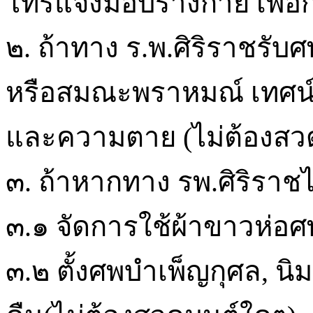
โทรแจ้งมอบร่างกาย เพื่อ
๒. ถ้าทาง ร.พ.ศิริราชรับ
หรือสมณะพราหมณ์ เทศน์โป
และความตาย (ไม่ต้องสว
๓. ถ้าหากทาง รพ.ศิริราชไม่
๓.๑ จัดการใช้ผ้าขาวห่อ
๓.๒ ตั้งศพบำเพ็ญกุศล, น