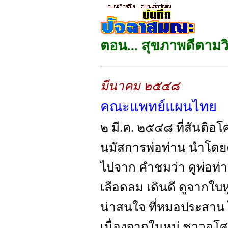
ตอน... สุขภาพดีตามว
มีนาคม ๒๕๔๘
คณะแพทย์แผนไทย
๒ มี.ค. ๒๕๔๘ ที่สันติ
นมัสการพ่อท่าน นำโด
ไปจาก คำชมว่า ดูพ่อท่
เลือดลม เดินดี ดูจากใบห
น่าสนใจ ที่หมอประสาน ไ
เนื่องจากในหมู่ ชาวอโศก