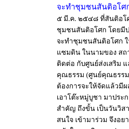
จะทำชุมชนสันติอโศกใ
๕ มี.ค. ๒๕๔๘ ที่สันติอ
ชุมชนสันติอโศก โดยมีปร
จะทำชุมชนสันติอโศก ให้
แซมดิน ในนามของ สถาบ
ติดต่อ กับศูนย์ส่งเสริม
คุณธรรม (ศูนย์คุณธรรม) 
ต้องการจะให้จัดแล้วมีผล
เอาโต๊ะหมู่บูชา มาประก
สำคัญ ถึงขั้น เป็นวันวิ
สนใจ เข้ามาร่วม จึงอยา