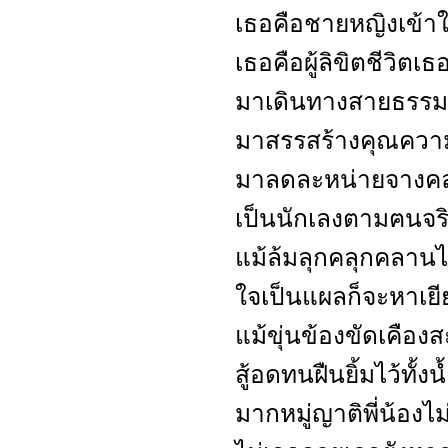
เธอคือชายหญิงเข้าใ
เธอคือผู้ลิขิตชีวิตเธ
มาเดินทางสายธรรม
มาสรรสร้างคุณความด
มาลดละหน่ายจางคลา
เป็นนักเลงตามฅนจริง
แม้ล้มลุกคลุกคลานไ
ใจเป็นแผลก็จะหาเยี
แม้ขุ่นข้องขัดเคือง
สู้อดทนฝืนยิ้มไว้ทั้ง
มากหมู่ญาติพี่น้องไม