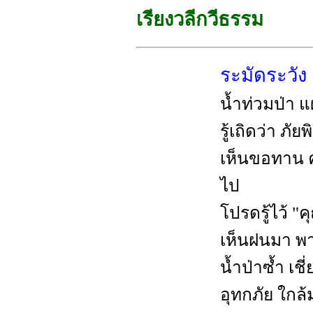
เรียงวลีกวีธรรม
ระมัดระวัง
น้ำท่วมป่า 
รู้เถิดว่า ภัยพ
เห็นขอทาน ค
ไป
โปรดรู้ไว้ 
เห็นฝนมา พ
น้ำป่าซ้ำ เชี
อุทกภัย ใกล้