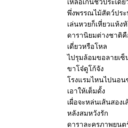
เหลือเกินชั่วประเดี๋ย
พึ่งพรรณไม้สัตว์ป
เล่นหวยก็เหี่ยวแห้งห
ดารานิยมต่างชาติคื
เดี่ยวหรือโหล
ไปรุมล้อมขอลายเซ
ขาโจ๋ดูโก้จัง
โรงแรมไหนไปนอนขอก
เอาให้เต็มดั้ง
เผื่อจะหล่นเส้นสอง
หลังสมหวังรัก
ดาราละครภาพยนตร์