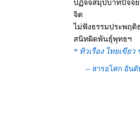
ปฏิจจสมุปบาทปัจจย
จิต
ไม่ฟังธรรมประพฤติธ
สนิทผิดพันธุ์พุทธฯ
* ทิวเรือง ไทยเขียว
-- สารอโศก อันด