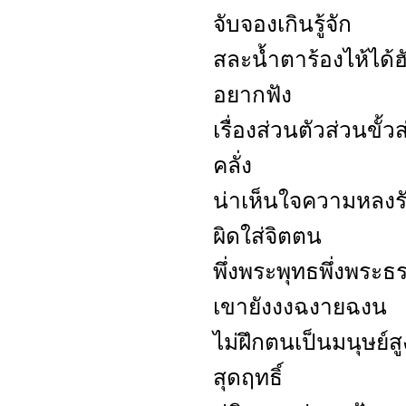
จับจองเกินรู้จัก
สละน้ำตาร้องไห้ได้ฮ
อยากฟัง
เรื่องส่วนตัวส่วนขั้วส
คลั่ง
น่าเห็นใจความหลงรักห
ผิดใส่จิตตน
พึ่งพระพุทธพึ่งพระธร
เขายังงงฉงายฉงน
ไม่ฝึกตนเป็นมนุษย์ส
สุดฤทธิ์