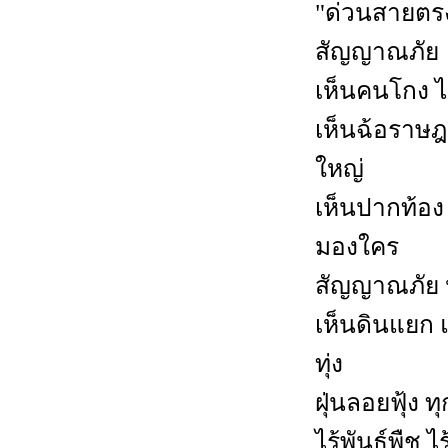
"ด่วนสายตรง
สัญญาณภัย
เห็นคนโกง ไ
เห็นฉ้อราษฎร
ใหญ่
เห็นปากท้อง
มองใคร
สัญญาณภัย 
เห็นดินแยก 
ทุ่ง
ฝุ่นลอยฟุ้ง 
ไร้พันธ์พืช 