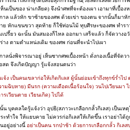
งปรารถนาให้ภิกษุได้ปลงอสุภกรรมฐาน(วิธีลดกิเลสด้วยการ
เห็นเป็นของ น่าเกลียด) จึงนำศพที่จะต้องเผา เอามาที่เบื้อง
กาล แล้วหัก ขาซ้ายของศพ ด้วยเข่า ของตน จากนั้นก็มาห
าย หักแขนขวา สุดท้าย ก็ใช้ท่อนไม้ ทุบศีรษะของศพ ทำราว
มเปรี้ยว ฉะนั้น มันสมองก็ไหล ออกมา เสร็จแล้ว ก็จัดวางอว
ูปร่าง ตามตำแหน่งเดิม ของศพ ก่อนที่จะนำไปเผา
าลนั่งพิจารณาอยู่ เห็นซากศพเบื้องหน้า ดั่งกองเนื้อที่จัดว
้อสด จึงเกิดปัญญา รู้แจ้งสอนตนว่า
รู้แจ้ง เป็นคนเขลาก่อให้เกิดกิเลส ผู้นั้นย่อมเข้าถึงทุกข์ร่ำไป
ามฉิบหาย) มีนรก (ความเดือดเนื้อร้อนใจ) วนไปเวียนมา ไม
ารเวียนตาย เวียนเกิด) ไปได้
้น บุคคลใดรู้แจ้งว่า อุปธิ(สภาวะเกลือกกลั้วกิเลส) เป็นเหตุ
งกระทำใจ ให้แยบคาย ไม่ควรก่อกิเลสให้เกิดขึ้น เราอย่าได้ถ
อยู่อย่างนี้
อย่าเป็นคน รกป่าช้า ด้วยการเกลือกกลั้ว กิเลส