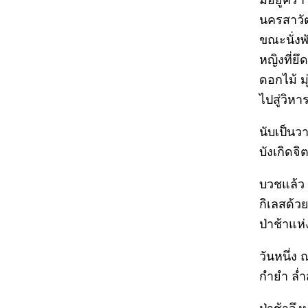
มีอยู่คร
นครสาวัต
ขณะนั่งพ
หญิงที่ย
ดอกไม้ ม
ไปสู่วิหา
นับเป็น
บังเกิดจ
บวชแล้ว 
กิเลสด้วย
ป่าช้าแห่
วันหนึ่ง 
กำยำ ล่ำ