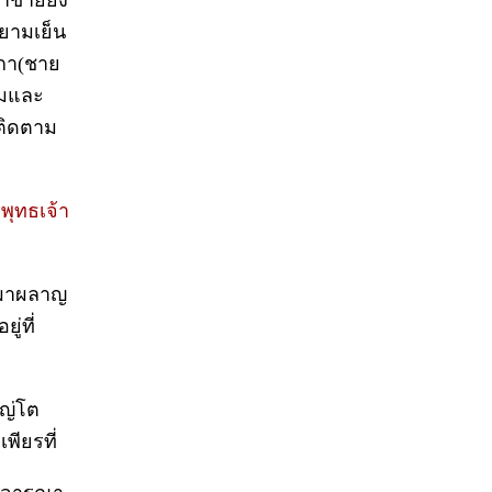
้าขายยัง
 ยามเย็น
ิกา(ชาย
อมและ
งติดตาม
ุทธเจ้า
 เผาผลาญ
ู่ที่
หญ่โต
พียรที่