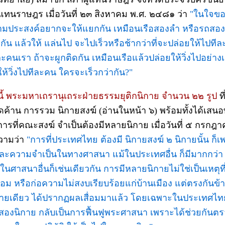
้แทนราษฎร เมื่อวันที่ ๒๓ สิงหาคม พ.ศ. ๒๔๘๑ ว่า
"ในใจของ
ามประสงค์อยากจะให้แยกกัน เหมือนเรือสองลำ หรือรถสองค
ดกัน แล้วให้ แล่นไป จะไปเร็วหรือช้ากว่าที่จะปล่อยให้ไปทีล
ะคนเรา ถ้าจะผูกติดกัน เหมือนเรือแล้วปล่อยให้วิ่งไปอย่างเ
ให้วิ่งไปทีละคน ใครจะเร็วกว่ากัน?"
ี้ พระมหาเถรานุเถระฝ่ายธรรมยุติกนิกาย จำนวน ๒๒ รูป
ท
ัดค้าน การรวม นิกายสงฆ์ (อ่านในหน้า ๖) พร้อมทั้งได้เส
บ การที่คณะสงฆ์ จำเป็นต้องมีหลายนิกาย เมื่อวันที่ ๕ กรกฎ
วามว่า
"การที่ประเทศไทย ต้องมี นิกายสงฆ์ ๒ นิกายนั้น ก็เ
ละความจำเป็นในทางศาสนา แม้ในประเทศอื่น ก็มีมากกว่า
ะในศาสนาอื่นก็เช่นเดียวกัน การมีหลายนิกายไม่ใช่เป็นเหตุที
่อม หรือก่อความไม่สงบเรียบร้อยแก่บ้านเมือง แต่ตรงกันข้
นิกายเดียว ได้ปรากฏผลเสื่อมมาแล้ว โดยเฉพาะในประเทศไ
ีสองนิกาย กลับเป็นการฟื้นฟูพระศาสนา เพราะได้ช่วยกัน