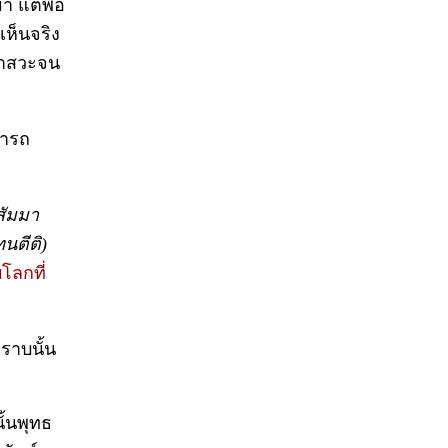
า แต่พ่อ
เห็นจริง
อนาสวะจน
มารถ
สัมมา
นตีติ)
บโลกที่
ตราบนั้น
ั้นพุทธ