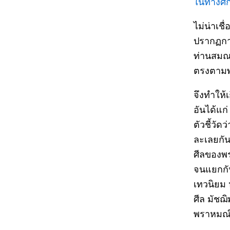
ในทางศึก
ไม่น่าเช
ปรากฏการ
ท่านสมณะ 
ตรงตามพ
จึงทำให้
อันได้แก
ตัวชี้วั
ละเลยกัน
ศีลของพร
จนแยกกัน
เทวนิยม 
ศีล มัชฌ
พราหมณ์