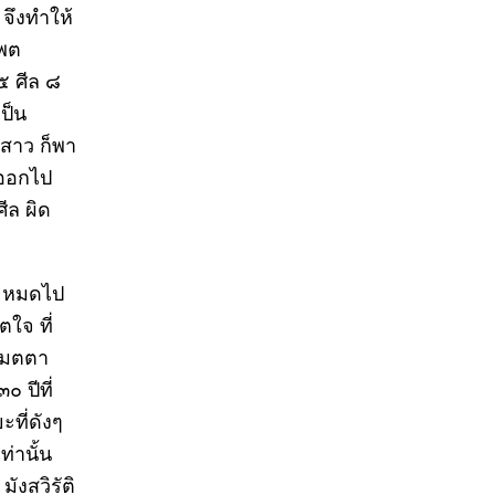
จึงทำให้
พพต
๕ ศีล ๘
ป็น
มสาว ก็พา
ยออกไป
ีล ผิด
จะหมดไป
ตใจ ที่
งเมตตา
 ปีที่
ะที่ดังๆ
ท่านั้น
งสวิรัติ