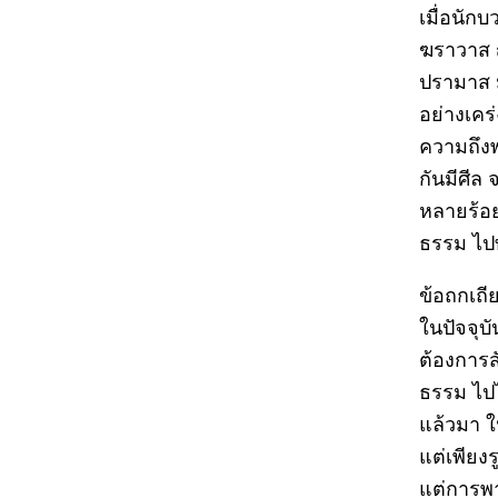
เมื่อนัก
ฆราวาส ญ
ปรามาส ม
อย่างเคร
ความถึงพร
กันมีศีล
หลายร้อย
ธรรม ไปท
ข้อถกเถี
ในปัจจุบ
ต้องการส
ธรรม ไปไ
แล้วมา ใ
แต่เพียงร
แต่การพ