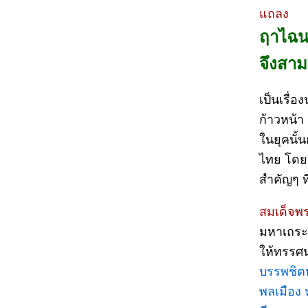
แถลง
ฤาไฉน
จึงสาม
เป็นเรื่อ
ก้าวหน้า
ในยุคนั
ไทย โดยย
สำคัญๆ ที
สมเด็จพ
มหาเถระ 
ให้ทรรศน
บรรพชิต
พลเมือง 