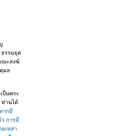
ิญ
์ ธรรมยุต
กคณะสงฆ์
หตุผล
งเป็นพระ
 ท่านได้
าหากมี
้ว การมี
ายเหล่า