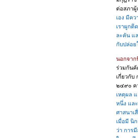
ต่อสภาผู
เอง มีคว
เราผูกติ
ละคัน แล
กับปล่อย
นอกจากน
ร่วมกันค
เกี่ยวกั
๒๔๙๐ ค
เหตุผล แ
หนึ่ง แล
ศาสนาเสื
เมื่อมี 
ว่า การม