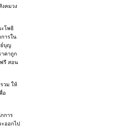
สังคมวง
ณะโพธิ
ณาการใน
ย์บุญ
ราคาถูก
นฟรี สอน
์รวม ให้
ื่อ
นักการ
ึงจะออกไป