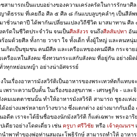
บวชสามารถเป็นแบบอย่างของความเคร่งครัดในการรักษาศีล 
าติธรรม ที่เคยถือ ศีล ๕ ศีล ๘ กันแบบลูบๆคลำๆ เป็นสีลั
าชั่วนาตาปี ได้พากันเปลี่ยนแปลงวิถีชีวิต มาสมาทาน ศีล 
่งครัดในชีวิตประจำวัน จนเป็น
ศีลสังวร
จนถึง
ศีลสัมปทา
อันเ
้อมด้วยศีล ทั้งกาย วาจา ใจ ทั้งเด็ก ทั้งผู้ใหญ่ และคนหนุ่
 จนเกิดเป็นชุมชน คนมีศีล และเครือแหของคนมีศีล กระจา
เครือแหในสังคม ซึ่งทวนกระแสกับสังคม ที่อยู่กัน อย่างผิดศ
ั่วทุกหย่อมหญ้า อย่างน่าอัศจรรย์
ยงในเรื่องอาหารมังสวิรัติเป็นอาหารของพระเทวทัตก็แทบ
ัน เพราะความบีบคั้น ในเรื่องของสุขภาพ - เศรษฐกิจ - และจิ
ังคมเมตตาชนนั้น ทำให้อาหารมังสวิรัติ สามารถ ชูธงแห่
ด้อย่างแพร่หลายกว้างขวาง ซึ่งแตกต่าง อย่างมากกับเมื่อ ๓๐
นอดีต เราจะได้ยินชื่อของนักมังสวิรัติ ก็แต่เฉพาะ พระอาริย
ูปเดียวอย่างโดดเดี่ยว เช่น
ครูบา ศรีวิชัย
หรือ
เจ้าคุณนรฯ
เ
านำพาทำของพ่อท่านสมณะโพธิรักษ์ สามารถทำให้ อาหาร มั