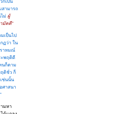
วกเป็น
ามสามารถ
ไม่
ผู้
ามัคคี"
มเป็นไป
กฏว่า ใน
พราหมณ์
ระพฤติดี
ไหนก็ตาม
ติชั่ว ก็
ช่นนั้น
ือศาสนา
"
ำรามหา
 ได้แถลง