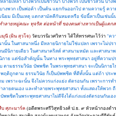
 หลายเหล่า บางพวกเป็นชาวนา บางพวก เป็นชาวสวน บางพ
บางพวก เป็นพ่อค้า เป็นต้น แยกกันออกไป ตามความรู้ คว
ิยม มิเป็นเหตุ แตกสามัคคีกันหมดหรือ ข้อนี้หาเป็นเช่นนั้น
ำลายหมู่คณะ ทุจริต ต่อหน้าที่ ของตนต่างหากเป็นผู้แตกส
ุนี (ผิน สุวโจ)
วัดบวรนิเวศวิหาร ได้ให้ทรรศนะไว้ว่า
"ควา
นั้น ในศาสนาหนึ่ง มีหลายนิกายไม่ใช่แปลก เพราะไม่ปรา
นมีนิกายเดียว ในศาสนาคริสต์ ศาสนามหมัด และศาสนา
นิกาย แต่ข้อสำคัญนั้น ในทาง พระพุทธศาสนา อยู่ที่ความป
อบ ตามธรรมวินัย บัพพชิต ในพระพุทธศาสนา จะเป็นนิกาย
พฤติถูกตาม ธรรมวินัย ก็เป็นบัพพชิต ที่ดีทั้งนั้น แต่ถ้า ประพฤ
าม เพราะฉะนั้น จึงไม่ควรแก่งแย่ง ตัดรอนกัน เพราะการทำเ
ทำลายตนเอง และทำลายพระพุทธศาสนา ทั้งแสดงให้พวก ถ
ว่าบัพพชิตในพระพุทธศาสนาไม่ดีจึงได้แก่งแย่งตัดรอนกันเอง
ืบ ศุภะมาร์ค
(อดีตพระศรีวิสุทธิวงศ์ ป.ธ. ๙ หัวหน้ากองต
ิทยาลัย) สมาชิก สภาผู้แทนราษฎร จังหวัดประจวบคีรีขันธ์