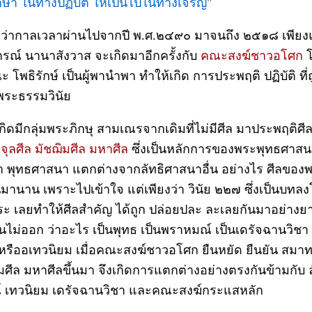
ษา ในทางปฏิบัติ ให้เป็นไปในทางเจริญ"
ื่อว่ากาลเวลาผ่านไปจากปี พ.ศ.๒๔๙๐ มาจนถึง ๒๕๑๘ เพียงแ
ณ์ นานาสังวาส จะเกิดมาอีกครั้งกับ
คณะสงฆ์ชาวอโศก
โพธิรักษ์ เป็นผู้พานำพา ทำให้เกิด การประพฤติ ปฏิบัติ ที่
ระธรรมวินัย
เกิดมีกลุ่มพระภิกษุ สามเณรจากเดิมที่ไม่มีศีล มาประพฤติศีล
่ จุลศีล มัชฌิมศีล มหาศีล
ซึ่งเป็นหลักการของพระพุทธศาสนา 
ดว่า พุทธศาสนา แตกต่างจากลัทธิศาสนาอื่น อย่างไร ศีลของพร
มานาน เพราะไปเข้าใจ แต่เพียงว่า วินัย ๒๒๗ ซึ่งเป็นบทลง
ะ เลยทำให้ศีลสำคัญ ได้ถูก ปล่อยปละ ละเลยกันมาอย่าง
ไม่ออก ว่าอะไร เป็นพุทธ เป็นพราหมณ์ เป็นเดรัจฉานวิชา 
หรืออเทวนิยม เมื่อคณะสงฆ์ชาวอโศก ยืนหยัด ยืนยัน สมา
ิมศีล มหาศีลขึ้นมา จึงเกิดการแตกต่างอย่างตรงกันข้ามกับ 
 เทวนิยม เดรัจฉานวิชา และคณะสงฆ์กระแสหลัก