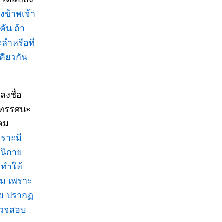
ข้าพเจ้า
ัน ถ้า
ะลำหรือที
ดียวกัน
ี่ลงชื่อ
นอทรรศนะ
าคม
พราะมี
 นิกาย
่ทำให้
าม เพราะ
ทย ปรากฏ
ตรวจสอบ