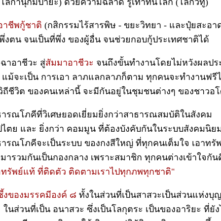
โลกานุกัมปายะ) ด้วยความฉลาด รู้เท่าทันโลก (โลกวิทู)
าชีพกู้ชาติ
(กสิกรรมไร้สารพิษ - ขยะวิทยา - และปุ๋ยสะอาด)
่งตน จนเป็นที่พึ่ง ของผู้อื่น จนช่วยกอบกู้ประเทศชาติได้
ฉาอาชีวะ สู่
สัมมาอาชีวะ
จนถึงขั้นทำงานโดยไม่หวังผลปร
แม้จะเป็น การเอา ลาภแลกลาภก็ตาม ทุกคนจะทำงานฟรีไม่
่งวิถีชีวิต ของคนเหล่านี้ จะมีกันอยู่ในชุมชนต่างๆ ของชาวอ
รณโภคีที่วิเศษยอดเยี่ยมยิ่งกว่าสาธารณสมบัติในสังคม
ไตย และ ยิ่งกว่า คอมมูน ที่ต้องบังคับกันในระบบสังคมนิยม
รณโภคีจะเป็นระบบ ของกงสีใหญ่ ที่ทุกคนเต็มใจ เอาทรัพย์
มารวมกันเป็นกองกลาง เพราะสมาชิก ทุกคนต่างเข้าใจกันด
ทรัพย์แท้ ที่ติดตัว ติดตามเราไปทุกภพทุกชาติ"
ซึ้งของมรรคมีองค์ ๘
ทั้งในส่วนที่เป็นสาสวะเป็นส่วนแห่งบุ
 ในส่วนที่เป็น อนาสวะ ซึ่งเป็นโลกุตระ เป็นของอาริยะ ที่ยัง