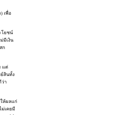
 เพื่อ
ะโยชน์
มีเงิน
โศก
 แต่
สินทั้ง
ีว่า
ญให้ผลแก่
ไม่เคยมี