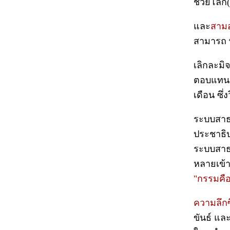
ช่วยโลก(
และ
สามอ
สามารถ พึ
เลิกละมิจ
ตอบแทน 
เดือน ซึ
ระบบสาธา
ประชาธิป
ระบบสาธา
หลายเข้า
"กรรมคือ
ความลึก
ขันธ์ และ