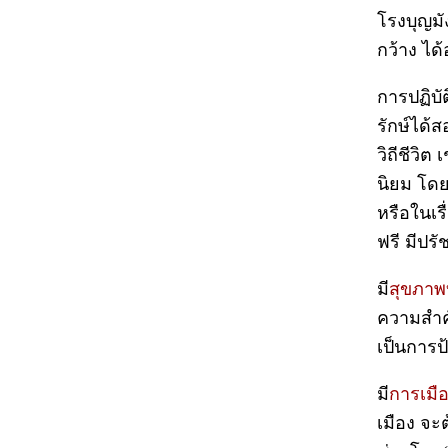
โรงบุญม
กว้าง ได
การปฏิบั
รักษ์ได
วิถีชีวิ
นิยม โดย
หรือในเร
ฟรี มีปร
มี
สุขภาพ
ความสำคั
เป็นการป
มี
การเมื
เมือง จะ