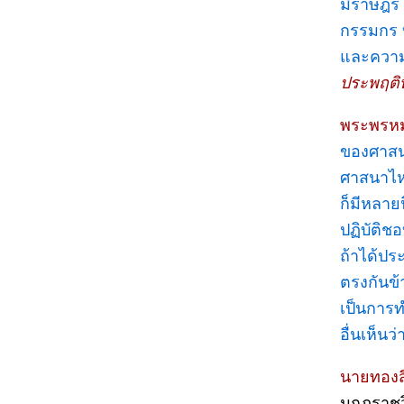
มีราษฎร
กรรมกร 
และความน
ประพฤติท
พระพรหมม
ของศาสนา
ศาสนาไห
ก็มีหลาย
ปฏิบัติช
ถ้าได้ประ
ตรงกันข้
เป็นการ
อื่นเห็น
นายทองส
มกุฎราชว