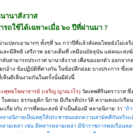
นานาสังวาส
ารถใช้ได้เฉพาะเมื่อ ๖๐ ปีที่ผ่านมา ?
งน่าแปลกเอามากๆ ทั้งๆที่ ๖๐ กว่าปีที่แล้วสังคมไทยยังไม่เจร
 และมีสิทธิ เสรีภาพ อย่างเต็มที่ เหมือนปัจจุบัน แต่คณะสงฆ
้นกลับสามารถประกาศ นานาสังวาส เพื่อขอแยกตัว ออกจา
กอ้าง ข้อปฏิบัติที่ต่างกัน ในข้อปลีกย่อย บางประการ ซึ่งเ
่เห็นดีเห็นงามกันในครั้งนั้นมีดังนี้
ระพุทธโฆษาจารย์ (เจริญ ญาณวโร)
วัดเทพศิรินทราวาส ซึ่
ในคณะ ธรรมยุติก นิกาย มีเกียรติประวัติ ความคงแก่เรียน
ะเกี่ยวกับ การที่คณะสงฆ์ จำเป็นต้องมี หลายนิกาย ว่า
"ถ้
หลายนิกายเป็นเหตุให้ประชาชนแตกความสามัคคีกันจริงแล
หลายเหล่า เช่น มีทหารหลายเหล่า มีข้าราชการพลเรือนหล