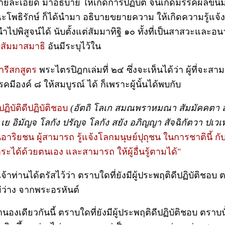
ยละเอียด มาอธิบาย ให้เกิดการปฏิบัติ จนเกิดมรรคผลขึ้นม
โพธิรักษ์ ก็ได้นำมา อธิบายขยายความ ให้เกิดความรู้แจ้ง
ไปพิสูจน์ได้ นับตั้งแต่สัมมาทิฐิ ๑๐ ทั้งที่เป็นสาสวะและ
ด
สัมมาสมาธ
ิ อันมีระบุไว้ใน
ารีสกสูตร
พระไตรปิฎกเล่มที่ ๒๔ ซึ่งจะเห็นได้ว่า ผู้ที่จะสา
รคมีองค์ ๘ ให้สมบูรณ์ ได้ ก็เพราะผู้นั้นได้พบกับ
ฏิบัติดีปฏิบัติชอบ
(อัตถิ โลเก สมณพราหมณา สัมมัคคตา 
 เย อิมัญจ โลกัง ปรัญจ โลกัง สยัง อภิญญา สัจฉิกัตวา ปเวเท
็นอาริยชน ผู้สามารถ รู้แจ้งโลกมนุษย์ปุถุชน ในการชาตินี้ กั
ตระได้ด้วยตนเอง และสามารถ ให้ผู้อื่นรู้ตามได้"
้าท่านได้ตรัสไว้ว่า ตราบใดที่ยังมีผู้ประพฤติดีปฏิบัติชอบ 
ว่าง จากพระอรหันต์
องเดียวกันนี้ ตราบใดที่ยังมีผู้ประพฤติดีปฏิบัติชอบ ตราบน