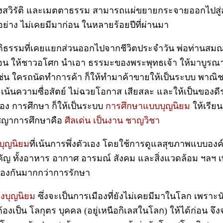
ังสวิรัติ และเมตตาธรรม สามารถแผ่ขยายกระจายออกไปสู่
้อย่าง ไม่เคยมีมาก่อน ในหลายร้อยปีที่ผ่านมา
ติธรรมที่เคยแยกส่วนออกไปจากชีวิตประจำวัน พ่อท่านสม
้สอน ให้ชาวอโศก นำเอา ธรรมะของพระพุทธเจ้า ให้มาบูร
ต เช่น ใครถนัดทำการค้า ก็ให้ทำมาค้าขายให้เป็นระบบ พาณิช
เน้นความซื่อสัตย์ ไม่ฉวยโอกาส เสียสละ และให้เป็นของดี
ื่อง การศึกษา ก็ให้เป็นระบบ
การศึกษาแบบบุญนิยม
ให้เรีย
ัชญาการศึกษาคือ
ศีลเด่น เป็นงาน ชาญวิชา
บุญนิยม
ที่เน้นการพึ่งตัวเอง โดยใช้การดูแลสุขภาพแบบองค
ญ ทั้งอาหาร อากาศ อารมณ์ สังคม และสิ่งแวดล้อม ฯลฯ เพ
้องกันมากกว่าการรักษา
องบุญนิยม
ซึ่งจะเป็นการเมืองที่ยังไม่เคยมีมาในโลก เพราะ
ต้องเป็น โลกุตร บุคคล (อยู่เหนือกิเลสในโลก) ให้ได้ก่อน จ