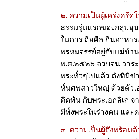
๒. ความเป็นผู้เคร่งครัด
ธรรมรุ่นแรกของกลุ่มอุบ
ในการ ถือศีล กินอาหารม
พรหมจรรย์อยู่กับแม่บ้าน 
พ.ศ.๒๕๒๖ จวบจน วาระ ส
พระทั่วๆไปแล้ว ดังที่มีข่า
หั่นศพสาวใหญ่ ด้วยตัว
ติดพัน กับพระเอกลิเก จา
มีทั้งพระในร่างคน และ
๓. ความเป็นผู้ถึงพร้อม