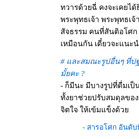
ทวารด้วยฉี่ คงจะเคยได้ยิ
พระพุทธเจ้า พระพุทธเจ้
สัจธรรม คนที่สันติอโศก ก
เหมือนกัน เดี๋ยวจะแนะน
# และสมณะรูปอื่นๆ ที่ป
มั้ยคะ ?
- ก็มีนะ มีบางรูปที่ดื่มเป
ทั้งยาช่วยปรับสมดุลของ
จิตใจ ให้เข้มแข็งด้วย
- สารอโศก อันดั