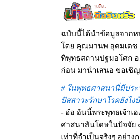
ฉบับนี้ได้นำข้อมูลจากหนั
โดย คุณมานพ อุดมเดช 
ที่พุทธสถานปฐมอโศก อ.
ก่อน มานำเสนอ ขอเชิญต
# ในพุทธศาสนานี่มีประ
ปัสสาวะรักษาโรคยังไงบ
- อ๋อ อันนี้พระพุทธเจ้
ศาสนาสันโดษในปัจจัย ๔ 
เท่าที่จำเป็นจริงๆ อย่า