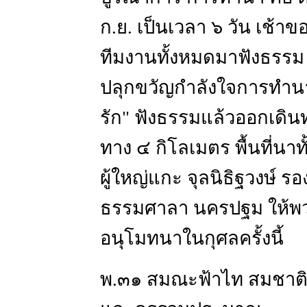
ก.ย. เป็นเวลา ๖ วัน เช้าข
ทีมงานทั้งหมดมาฟังธรรม 
ปลุกขวัญกำลังใจการทำนา พ่
รัก" ฟังธรรมแล้วออกเดินท
ทาง ๔ กิโลเมตร พื้นที่น
ผู้ใหญ่แกะ จุลนิธิฐวงษ
ธรรมศาลา นครปฐม ให้พวกเ
อนุโมทนาในกุศลครั้งนี้
พ.๓๑ สมณะฟ้าไท สมชาติ