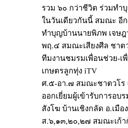
รวม ๖๐ กว่าชีวิต ร่วมทำ
ในวันเดียวกันนี้ สมณะ อี
ทำบุญบ้านนายพิภพ เจษฎ
พฤ.๔ สมณะเสียงศีล ชาต
ทีมงานชมรมเพื่อนช่วย-เพื
เกษตรลูกทุ่ง iTV
ศ.๕-อา.๗ สมณะชาตวโร แ
ออกเยี่ยมผู้เข้ารับการอบ
สังโฆ บ้านเชิงกลัด อ.เมือง 
ส.๖,๑๓,๒๐,๒๗ สมณะเก้าก