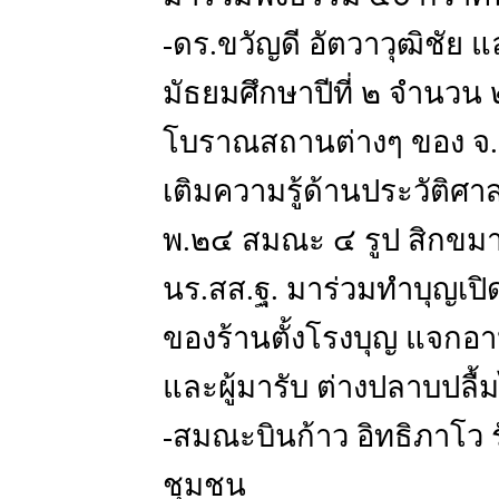
-ดร.ขวัญดี อัตวาวุฒิชัย แ
มัธยมศึกษาปีที่ ๒ จำนวน
โบราณสถานต่างๆ ของ จ.นค
เติมความรู้ด้านประวัติ
พ.๒๔ สมณะ ๔ รูป สิกขมาต
นร.สส.ฐ. มาร่วมทำบุญเปิ
ของร้านตั้งโรงบุญ แจกอาห
และผู้มารับ ต่างปลาบปลื้
-สมณะบินก้าว อิทธิภาโว รับ
ชุมชน