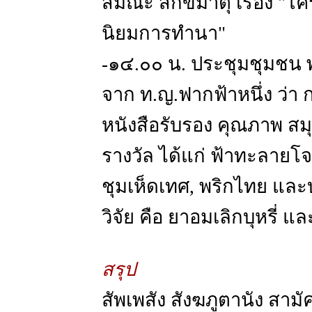
สมณะ สิกขมาตุ เรื่อง "
นิยมการทำนา"
-๑๔.๐๐ น. ประชุมชุมชน พ
จาก ท.ญ.ฟากฟ้าหนึ่ง ว่า
หนังสือรับรอง คุณภาพ 
รางวัล ได้แก่ ฟ้าทะลายโจร
ชุมเห็ดเทศ, พริกไทย และบ
วิจัย คือ ยาอมเลิกบุหรี่ แ
สรุป
สัพเพสัง สังฆภูตานัง สามั