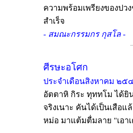
ความพร้อมเพรียงของปวงชนผ
สำเร็จ
- สมณะกรรมกร กุสโล -
ศีรษะอโศก
ประจำเดือนสิงหาคม ๒๕
อัตตาหิ กิระ ทุททโม ได้ยิ
จริงเนาะ คันได้เป็นเสือแล
หม่อ มาแต้มตื่มลาย "เอาเ