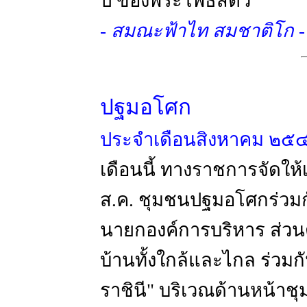
ปี ของพระโพธิสัตว์
- สมณะฟ้าไท สมชาติโก -
ปฐมอโศก
ประจำเดือนสิงหาคม ๒๕
เดือนนี้ ทางราชการจัดให้เ
ส.ค. ชุมชนปฐมอโศกร่วม
นายกองค์การบริหาร ส่วน
บ้านทั้งใกล้และไกล ร่วมก
ราชินี" บริเวณด้านหน้าชุ