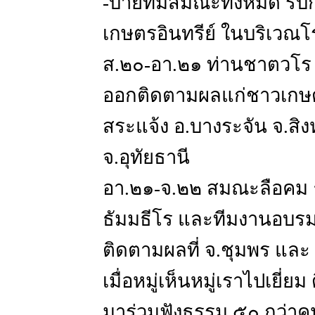
-บ่ายทีมสมณะทั้งหมด รับก
เกษตรอินทรีย์ ในบริเวณโ
ส.๒๐-อา.๒๑ ท่านชาตวโร 
ออกติดตามผลแก่ชาวเกษตร
สระแจ้ง อ.บางระจัน จ.สิงห
จ.อุทัยธานี
อา.๒๑-จ.๒๒ สมณะลือคม 
ธัมมธีโร และทีมงานอบรม
ติดตามผลที่ จ.ชุมพร และ 
เมื่อหมู่เห็นหมู่เราไปเยี
มาร่วมฟังธรรม ๕๐ กว่าค