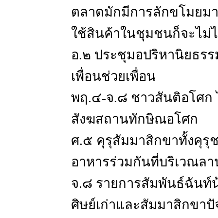
ตลาดมักมีการลักขโมยมาก 
ใช้สินค้าในชุมชนก็จะไม่
อ.๒ ประชุมอปริหานิยธรรม 
เพื่อนช่วยเพื่อน
พฤ.๔-จ.๘ ชาวสันติอโศก 
สังฆสถานทักษิณอโศก
ศ.๕ คุรุสัมมาสิกขาทั้งคุ
อาหารร่วมกันที่บริเวณลา
จ.๘ รายการสัมพันธ์ฉันท์น้
ศิษย์เก่าและสัมมาสิกขาป