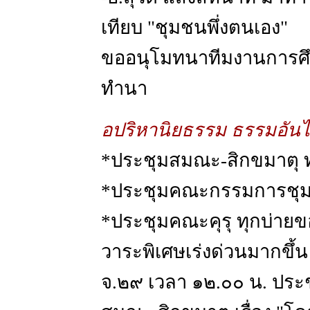
เทียบ "ชุมชนพึ่งตนเอง"
ขออนุโมทนาทีมงานการศึก
ทำนา
อปริหานิยธรรม ธรรมอันไม
*ประชุมสมณะ-สิกขมาตุ ท
*ประชุมคณะกรรมการชุมช
*ประชุมคณะคุรุ ทุกบ่ายข
วาระพิเศษเร่งด่วนมากขึ้น
จ.๒๙ เวลา ๑๒.๐๐ น. ประ