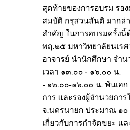
สุดท้ายของการอบรม รองผ
สมบัติ กรุสวนสันติ มากล
สำคัญ ในการอบรมครั้งนี้ด
พฤ.๒๕ มหาวิทยาลัยนเรศวร
อาจารย์ นำนักศึกษา จำนว
เวลา ๑๓.๐๐ - ๑๖.๐๐ น.
- ๑๒.๐๐-๑๖.๐๐ น. พันเอก
การ และรองผู้อำนวยการโ
จ.นครนายก ประมาณ ๑๐ ท่
เกี่ยวกับการกำจัดขยะ 