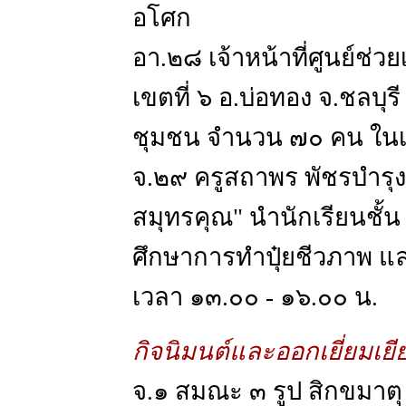
อโศก
อา.๒๘ เจ้าหน้าที่ศูนย์ช
เขตที่ ๖ อ.บ่อทอง จ.ชลบุร
ชุมชน จำนวน ๗๐ คน ในเ
จ.๒๙ ครูสถาพร พัชรบำรุง
สมุทรคุณ" นำนักเรียนชั้
ศึกษาการทำปุ๋ยชีวภาพ 
เวลา ๑๓.๐๐ - ๑๖.๐๐ น.
กิจนิมนต์และออกเยี่ยมเย
จ.๑ สมณะ ๓ รูป สิกขมาตุ