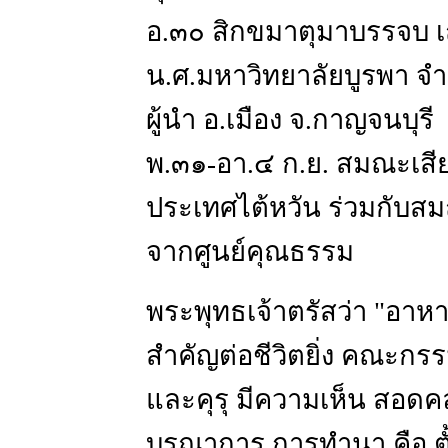
อ.๓๐ สิกขมาตุมาบรรจบ เถ
น.ศ.มหาวิทยาลัยบูรพา จ
ผู้นำ อ.เมือง จ.กาญจนบุรี
พ.๓๑-อา.๔ ก.ย. สมณะเสีย
ประเทศไต้หวัน ร่วมกับส
จากศูนย์คุณธรรม
พระพุทธเจ้าตรัสว่า "อาหา
สำคัญต่อชีวิตยิ่ง คณะก
และคุรุ มีความเห็น สอดคล
บูรณาการ การทำนา คือ ตั้