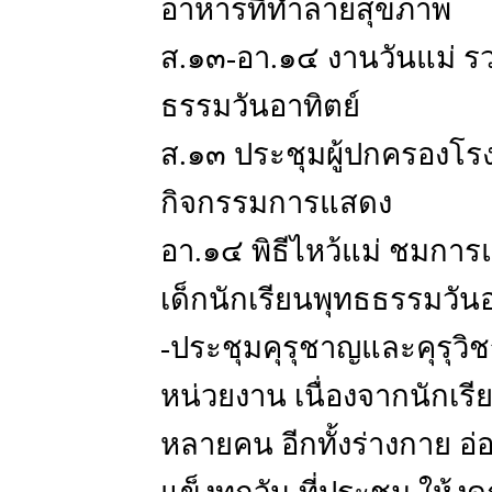
อาหารที่ทำลายสุขภาพ
ส.๑๓-อา.๑๔ งานวันแม่ รว
ธรรมวันอาทิตย์
ส.๑๓ ประชุมผู้ปกครองโร
กิจกรรมการแสดง
อา.๑๔ พิธีไหว้แม่ ชมกา
เด็กนักเรียนพุทธธรรมวันอ
-ประชุมคุรุชาญและคุรุวิ
หน่วยงาน เนื่องจากนักเรี
หลายคน อีกทั้งร่างกาย อ่