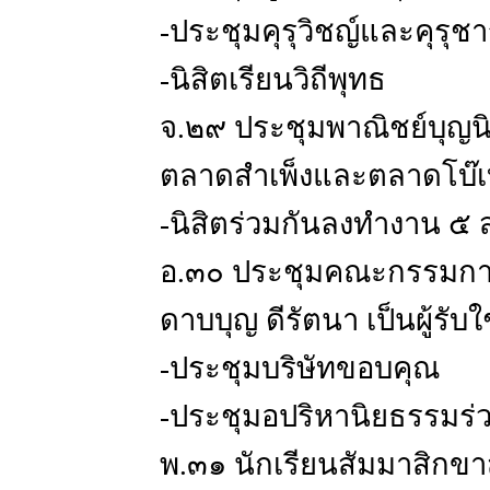
-ประชุมคุรุวิชญ์และคุรุช
-นิสิตเรียนวิถีพุทธ
จ.๒๙ ประชุมพาณิชย์บุญน
ตลาดสำเพ็งและตลาดโบ๊เบ๊ 
-นิสิตร่วมกันลงทำงาน ๕ ส
อ.๓๐ ประชุมคณะกรรมการ
ดาบบุญ ดีรัตนา เป็นผู้รับใ
-ประชุมบริษัทขอบคุณ
-ประชุมอปริหานิยธรรมร
พ.๓๑ นักเรียนสัมมาสิกข