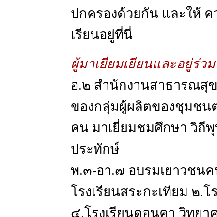
ปกครองด้วยกัน และให้ ควา
เรียนอยู่ที่นี่
ผู้มาเยี่ยมเยียนและอยู่ร่ว
อ.๒ สำนักงานสาธารณสุข
ของกลุ่มผู้ผลิตของชุมชน
คน มาเยี่ยมชมศึกษา วิถีพ
ประทักษ์
พ.๓-อา.๗ อบรมเยาวชนคนส
โรงเรียนสระกะเทียม ๒.โ
๔.โรงเรียนดอนคา วิทยาคม