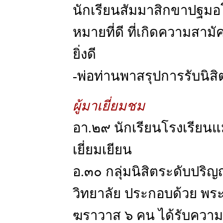
นักเรียนสัมมาสิกขาปฐมอโศ
หมายที่ดี ที่เกิดความสามั
ยิ่งดี
-พ่อท่านพาสรุปการรับนิส
ผู้มาเยี่ยมชม
อา.๒๙ นักเรียนโรงเรียนแม
เยี่ยมเยียน
อ.๓๐ กลุ่มนิสิตระดับปร
วิทยาลัย ประกอบด้วย พระ ๓
ฆราวาส ๖ คน ได้รับควา