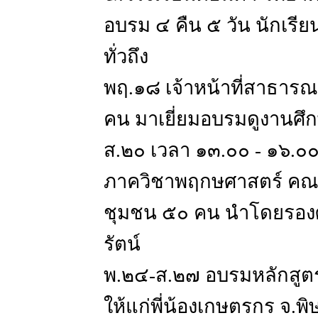
อบรม ๔ คืน ๕ วัน นักเรี
ทั่วถึง
พฤ.๑๘ เจ้าหน้าที่สาธาร
คน มาเยี่ยมอบรมดูงานศึก
ส.๒๐ เวลา ๑๓.๐๐ - ๑๖.๐๐
ภาควิชาพฤกษศาสตร์ คณะว
ชุมชน ๕๐ คน นำโดยรองศ
รัตน์
พ.๒๔-ส.๒๗ อบรมหลักสูตร
ให้แก่พี่น้องเกษตรกร จ.