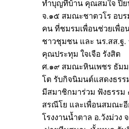
ทำบุญที่บ้าน คุณสมใจ ปิ
จ.๑๕ สมณะชาตวโร อบรมเ
คน ที่ชมรมเพื่อนช่วยเพื่
ชาวชุมชน และ นร.สส.ฐ. ร
คุณประทุม ใจเจือ รังสิต
ศ.๑๙ สมณะหินเพชร ธัมม
โต รับกิจนิมนต์แสดงธรรมที่
มีสมาชิกมาร่วม ฟังธรรม
สรณีโย และเพื่อนสมณะอีก
โรงงานน้ำตาล อ.วังม่วง จ