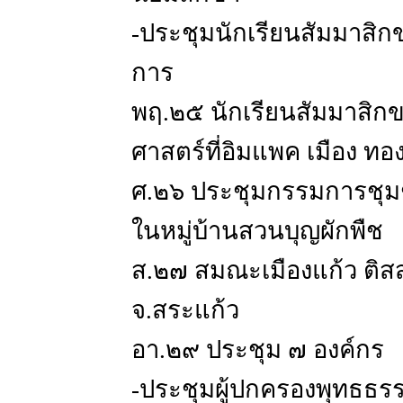
-ประชุมนักเรียนสัมมาสิ
การ
พฤ.๒๕ นักเรียนสัมมาสิก
ศาสตร์ที่อิมแพค เมือง ทอ
ศ.๒๖ ประชุมกรรมการชุม
ในหมู่บ้านสวนบุญผักพืช
ส.๒๗ สมณะเมืองแก้ว ติส
จ.สระแก้ว
อา.๒๙ ประชุม ๗ องค์กร
-ประชุมผู้ปกครองพุทธธรร