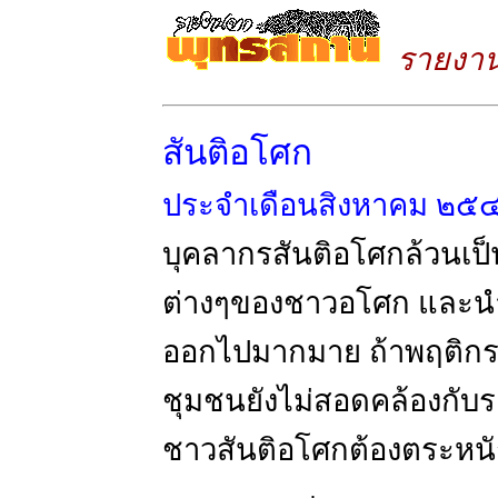
รายงา
สันติอโศก
ประจำเดือนสิงหาคม ๒๕
บุคลากรสันติอโศกล้วนเป็
ต่างๆของชาวอโศก และนำ
ออกไปมากมาย ถ้าพฤติ
ชุมชนยังไม่สอดคล้องกับระ
ชาวสันติอโศกต้องตระหนัก