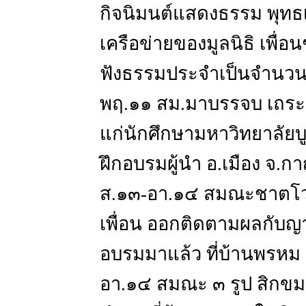
กิจนิมนต์แสดงธรรม พุทธ
เครือข่ายของมูลนิธิ เพื่
ฟังธรรมประจำเป็นจำนว
พฤ.๑๑ สม.มาบรรจบ เถระว
แก่นักศึกษามหาวิทยาลัย
ฝึกอบรมผู้นำ อ.เมือง จ.ก
ส.๑๓-อา.๑๔ สมณะชาตโวร
เพื่อน ออกติดตามผลกับญ
อบรมมาแล้ว ที่บ้านพรหม บ้า
อา.๑๔ สมณะ ๓ รูป สิกขม