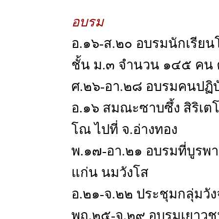
อบรม
อ.๑๖-ส.๒๐ อบรมนักเรียนโร
ชั้น ม.๓ จำนวน ๑๔๕ คน 
ศ.๒๖-อา.๒๘ อบรมคนปฏิบั
อ.๑๖ สมณะซาบซึ้ง สิริเ
โณ ไปที่ จ.อ่างทอง
พ.๑๗-อา.๒๑ อบรมที่บูรพ
แก่น นมวังโส
อ.๒๑-จ.๒๒ ประชุมกลุ่มวั
พฤ.๒๕-จ.๒๙ อบรมเยาวชนค