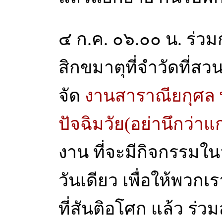
๔ ก.ค. ๐๖.๐๐ น. ร่
สิกขมาตุที่จำวัดที่สวน
จัด
งานสาราณียกุศล พล
ปัจฉิมวัย(อย่านึกว่าแก
งาน ที่จะมีกิจกรรมในวั
วันเดียว เพื่อให้พวก
ที่สันติอโศก แล้ว ร่