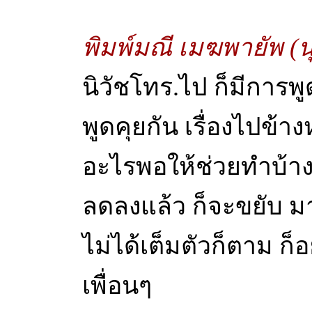
พิมพ์มณี เมฆพายัพ (น
นิวัชโทร.ไป ก็มีการพูด
พูดคุยกัน เรื่องไปข้า
อะไรพอให้ช่วยทำบ้าง
ลดลงแล้ว ก็จะขยับ มา
ไม่ได้เต็มตัวก็ตาม ก
เพื่อนๆ