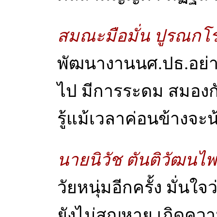
สมณะมือมั่น ปูรณกโ
พัฒนางานนศ.ปธ.อย่างไ
ไป มีการระดม สมองก
รู้แม้เวลาค่อนข้างจะน้
นายนิวัช ตันติวัฒนไพ
วัยหนุ่มอีกครั้ง มั่นใจ
ยังไม่สูญหาย เกิดควา