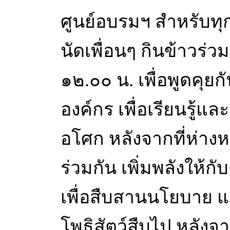
ศูนย์อบรมฯ สำหรับทุ
นัดเพื่อนๆ กินข้าวร่
๑๒.๐๐ น. เพื่อพูดคุย
องค์กร เพื่อเรียนรู
อโศก หลังจากที่ห่า
ร่วมกัน เพิ่มพลังให้
เพื่อสืบสานนโยบาย 
โพธิสัตว์สืบไป หลังจา