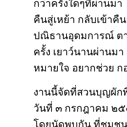
กว่าครั้งใดๆที่ผ่านมา 
คืนสู่เหย้า กลับเข้าคื
ปณิธานอุดมการณ์ ตาม
ครั้ง เยาว์นานผ่านมา เ
หมายใจ อยากช่วย กอบร
งานนี้จัดที่สวนบุญผั
วันที่ ๓ กรกฎาคม 
โดยนัดพบกัน ที่ชุมช