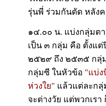
รุ่นพี่ ร่วมกันตัด หล
๑๔.๐๐ น. แบ่งกลุ่มตา
เป็น ๓ กลุ่ม คือ ตั้งแ
๒๕๒๙ ถึง ๒๕๓๕ กลุ่ม
กลุ่มซี ในหัวข้อ
"แบ่ง
ห่วงใย"
แล้วแต่ละกลุ
จะต่างวัย แต่พวกเรา 