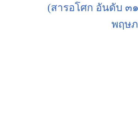
(สารอโศก อันดับ ๓๑
พฤษภ