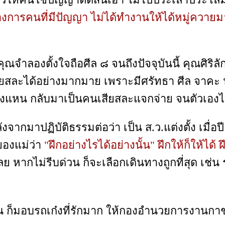
งการคนที่มีปัญญา ไม่ได้ทำงานให้ได้หมู่ควายมาเ
จำลองตั้งใจถือศีล ๘ จนถึงปัจจุบันนี้ คุณศิริลั
ียสละได้อย่างมากมาย เพราะมีศรัทธา ศีล จาคะ 
วงแหน กลับมาเป็นคนเสียสละแจกจ่าย จนตัวเองไม่
ากมาปฏิบัติธรรมต่อว่า เป็น ส.ว.แต่งตั้ง เมื่อป
ของแม่ว่า
"ฝึกอย่างไรได้อย่างนั้น" ฝึกให้ก็ให้ได้ 
กเลย หากไม่รีบด่วน ก็จะเลือกเดินทางถูกที่สุด เช่
นชิน ก็มอบรถเก๋งที่รักมาก ให้กองอำนวยการงาน