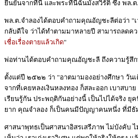
ยืนยันจากที่นี่ และพระที่นี่ฉันมังสวิรัติ ซึ่ง 
พล.ต.จำลองได้ตอบคำถามคุณอัญชะลีต่อว่า "เวลาอ
กลับดีใจ ว่าได้ทำตามมาหลายปี สามารถลดควา
เชื่อเรื่องตายแล้วเกิด
"
พ่อท่านได้ตอบคำถามคุณอัญชะลี ถึงความรู้สึก
ตั้งแต่ปี ๒๕๒๒ ว่า "อาตมามองอย่างศึกษา วัน
จากที่เคยหลงเงินหลงทอง ก็สละออก เบาสบาย ท
เรียนรู้กัน ประพฤติกันอย่างนี้ เป็นไปได้จริง ยุคน
ยาก คุณจำลอง ก็เป็นคนมีปัญญาคนหนึ่ง ที่มีธั
ศาสนาพุทธเป็นศาสนาอิสรเสรีภาพ ไม่บังคับ ไม่
เห็นว่า เราเก่งเราวิเศษ แต่พูดให้จริงให้ตรง