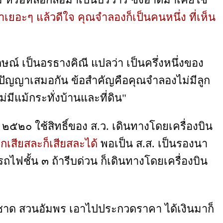
ยอะๆ แล้วดีใจ คุณจำลองก็เป็นคนหนึ่ง ที่เห็น
กษณ์ เป็นอรธางคิณี แปลว่า เป็นครึ่งหนึ่งของ
ปัญญาเสมอกัน ข้อสำคัญคือคุณจำลองไม่มีลูก
มีแม้กระทั่งบ้านและที่ดิน"
ี ๒๕๒๐ ใช้สิทธิ์ของ ส.ว. เดินทางโดยเครื่องบิน
ฝึกเสียสละก็เสียสละได้
พอเป็น ส.ส. เป็นรองนา
น รถไฟชั้น ๓ ถ้ารีบด่วน ก็เดินทางโดยเครื่องบิน
กาชาด สวนอัมพร เอาไปประกวดราคา ได้เงินมาก็