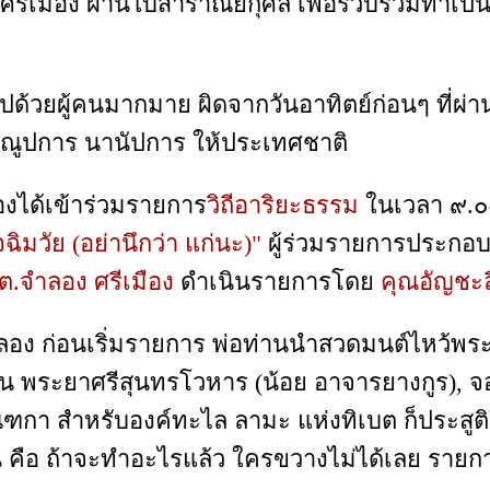
 ศรีเมือง ผ่านใบสาราณียกุศล เพื่อรวบรวมทำเป็
ยผู้คนมากมาย ผิดจากวันอาทิตย์ก่อนๆ ที่ผ่านมา ซ
คุณูปการ นานัปการ ให้ประเทศชาติ
งได้เข้าร่วมรายการ
วิถีอาริยะธรรม
ในเวลา ๙.๐๐ 
ฉิมวัย (อย่านึกว่า แก่นะ)"
ผู้ร่วมรายการประกอ
.ต.จำลอง ศรีเมือง
ดำเนินรายการโดย
คุณอัญชะลี
ง ก่อนเริ่มรายการ พ่อท่านนำสวดมนต์ไหว้พระ เสร็
น พระยาศรีสุนทรโวหาร (น้อย อาจารยางกูร), จอร์ช
กา สำหรับองค์ทะไล ลามะ แห่งทิเบต ก็ประสูติใน
อนกัน คือ ถ้าจะทำอะไรแล้ว ใครขวางไม่ได้เลย รายกา