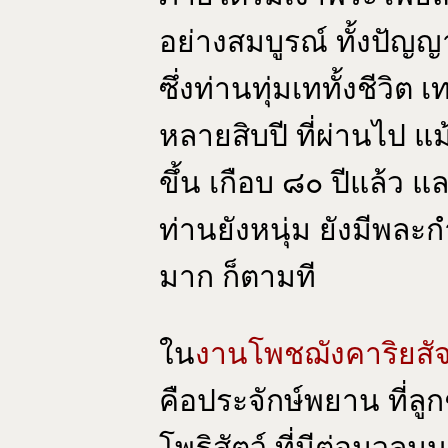
อย่างสมบูรณ์ ทั้งปัญ
ซึ่งท่านทุ่มเททั้งชีวิ
หลายสิบปี ที่ผ่านไป แม้
ขึ้น เกือบ ๘๐ ปีแล้ว 
ท่านยังหนุ่ม ยังมีพละก
มาก ก็ตามที
ใน
งานโพชฌังคาริยสั
คือประจักษ์พยาน ที่ลูกๆ
โพธิสัตว์ ที่มีต่อมวลม