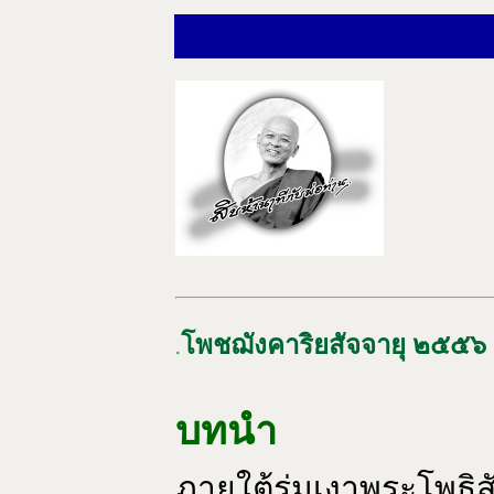
โพชฌังคาริยสัจจายุ ๒๕๕๖ คร
.
บทนำ
ภายใต้ร่มเงาพระโพธิสั