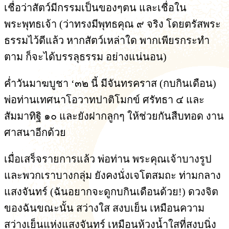
เชื่อว่าสัตว์มีกรรมเป็นของๆตน และเชื่อใน
พระพุทธเจ้า (ว่าทรงมีพุทธคุณ ๙ จริง โดยตรัสพระ
ธรรมไว้ดีแล้ว หากสัตว์เหล่าใด พากเพียรกระทำ
ตาม ก็จะได้บรรลุธรรม อย่างแน่นอน)
ค่ำวันมาฆบูชา ‘๓๒ นี้ มีจันทรคราส (กบกินเดือน)
พ่อท่านเทศนาโอวาทปาติโมกข์ ศรัทธา ๔ และ
สัมมาทิฐิ ๑๐ และยังฝากลูกๆ ให้ช่วยกันสืบทอด งาน
ศาสนาอีกด้วย
เมื่อเสร็จรายการแล้ว พ่อท่าน พระคุณเจ้าบางรูป
และพวกเราบางกลุ่ม ยังคงนั่งเจโตสมถะ ท่ามกลาง
แสงจันทร์ (ฉันอยากจะดูกบกินเดือนด้วย!) ดวงจิต
ของฉันขณะนั้น สว่างใส สงบเย็น เหมือนความ
สว่างเย็นแห่งแสงจันทร์ เหมือนห้วงน้ำใสที่สงบนิ่ง