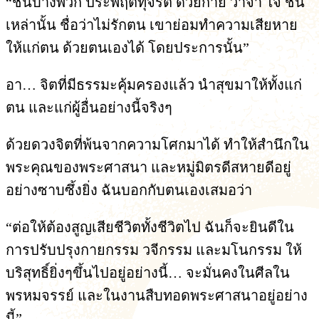
“ชนบางพวก ประพฤติทุจริต ด้วยกาย วาจา ใจ ชน
เหล่านั้น ชื่อว่าไม่รักตน เขาย่อมทำความเสียหาย
ให้แก่ตน ด้วยตนเองได้ โดยประการนั้น”
อา… จิตที่มีธรรมะคุ้มครองแล้ว นำสุขมาให้ทั้งแก่
ตน และแก่ผู้อื่นอย่างนี้จริงๆ
ด้วยดวงจิตที่พ้นจากความโศกมาได้ ทำให้สำนึกใน
พระคุณของพระศาสนา และหมู่มิตรดีสหายดีอยู่
อย่างซาบซึ้งยิ่ง ฉันบอกกับตนเองเสมอว่า
“ต่อให้ต้องสูญเสียชีวิตทั้งชีวิตไป ฉันก็จะยินดีใน
การปรับปรุงกายกรรม วจีกรรม และมโนกรรม ให้
บริสุทธิ์ยิ่งๆขึ้นไปอยู่อย่างนี้… จะมั่นคงในศีลใน
พรหมจรรย์ และในงานสืบทอดพระศาสนาอยู่อย่าง
นี้”