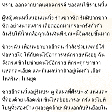
ทราย ออกจากบาดแผลฉกรรจ์ ของคนไข้รายหนึ่ง
ผู้หญิงคนหนึ่งนอนแน่นิ่ง ร่างขาวซีด ริมฝีปากขาว
ซีด อย่างน่าสงสาร เลือดออกมาเกรอะกรังทั่วตัว
ฉันรีบให้น้ำเกลือฉุกเฉินทันที ขณะนี้จิตสงบขึ้นมาก
ข้างๆฉัน เพื่อนพยาบาลอีกคน กำลังช่วยแพทย์ใส่
ท่อหายใจ ให้กับคนไข้อาการหนักรายหนึ่งอยู่ ฉัน
จึงตรงเข้าไปช่วยคนไข้อีกราย ที่กระดูกขาขวา
แหลกละเอียด และมีแผลน่ากลัวอยู่เต็มตัว เลือด
ไหลรินๆ ไม่หยุด
ชายอีกคนนั่งอยู่ริมประตู มีแผลที่ศีรษะ ๔ แห่งและ
ที่ท้องด้วย เลือดเข้มข้นไหลย้อยเกรอะกรัง ลงไปที่
ใบหูทั้งสองข้าง (มองดูคล้ายๆหินงอกกับหินย้อยใน