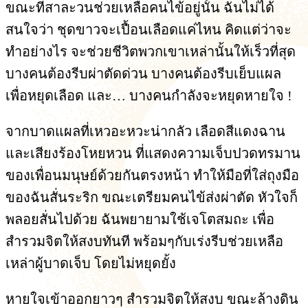
ขณะที่สาละวนช่วยเหลือคนไข้อยู่นั้น ฉันไม่ได้
สนใจว่า ชุดขาวจะเปื้อนเลือดแค่ไหน คิดแต่ว่าจะ
ทำอย่างไร จะช่วยชีวิตพวกเขาเหล่านั้นให้เร็วที่สุด
บางคนต้องรีบผ่าตัดด่วน บางคนต้องรีบเย็บแผล
เพื่อหยุดเลือด และ… บางคนกำลังจะหยุดหายใจ !
จากบาดแผลที่เหวอะหวะน่ากลัว เลือดสีแดงฉาน
และเสียงร้องโหยหวน ที่แสดงความเจ็บปวดทรมาน
ของเพื่อนมนุษย์ด้วยกันตรงหน้า ทำให้มือที่ใส่ถุงมือ
ของฉันสั่นระริก ขณะเตรียมคนไข้ส่งผ่าตัด หัวใจก็
พลอยสั่นไปด้วย ฉันพยายามใช้เจโตสมถะ เพื่อ
สำรวมจิตให้สงบทันที พร้อมๆกับเร่งรีบช่วยเหลือ
เหล่าผู้บาดเจ็บ โดยไม่หยุดยั้ง
หายใจเข้าออกยาวๆ สำรวมจิตให้สงบ ขณะล้างดิน