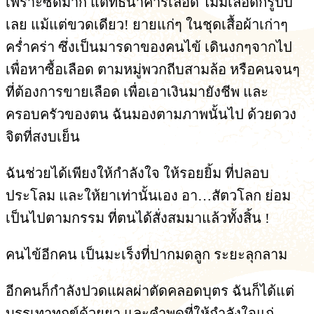
เพราะซีดมาก แต่ที่ธนาคารเลือด ไม่มีเลือดกรู๊ปบี
เลย แม้แต่ขวดเดียว! ยายแก่ๆ ในชุดเสื้อผ้าเก่าๆ
คร่ำคร่า ซึ่งเป็นมารดาของคนไข้ เดินงกๆจากไป
เพื่อหาซื้อเลือด ตามหมู่พวกถีบสามล้อ หรือคนจนๆ
ที่ต้องการขายเลือด เพื่อเอาเงินมายังชีพ และ
ครอบครัวของตน ฉันมองตามภาพนั้นไป ด้วยดวง
จิตที่สงบเย็น
ฉันช่วยได้เพียงให้กำลังใจ ให้รอยยิ้ม ที่ปลอบ
ประโลม และให้ยาเท่านั้นเอง อา…สัตวโลก ย่อม
เป็นไปตามกรรม ที่ตนได้สั่งสมมาแล้วทั้งสิ้น !
คนไข้อีกคน เป็นมะเร็งที่ปากมดลูก ระยะลุกลาม
อีกคนก็กำลังปวดแผลผ่าตัดคลอดบุตร ฉันก็ได้แต่
บรรเทาทุกข์ด้วยยา และคำพูดที่ให้กำลังใจแก่