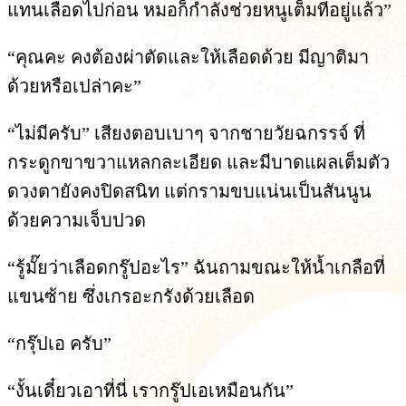
แทนเลือดไปก่อน หมอก็กำลังช่วยหนูเต็มที่อยู่แล้ว”
“คุณคะ คงต้องผ่าตัดและให้เลือดด้วย มีญาติมา
ด้วยหรือเปล่าคะ”
“ไม่มีครับ” เสียงตอบเบาๆ จากชายวัยฉกรรจ์ ที่
กระดูกขาขวาแหลกละเอียด และมีบาดแผลเต็มตัว
ดวงตายังคงปิดสนิท แต่กรามขบแน่นเป็นสันนูน
ด้วยความเจ็บปวด
“รู้มั๊ยว่าเลือดกรู๊ปอะไร” ฉันถามขณะให้น้ำเกลือที่
แขนซ้าย ซึ่งเกรอะกรังด้วยเลือด
“กรุ๊ปเอ ครับ”
“งั้นเดี๋ยวเอาที่นี่ เรากรู๊ปเอเหมือนกัน”