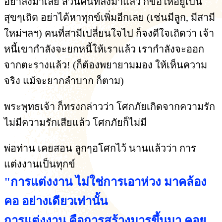
อย่าลงมาเลย ส่วนคนที่ลงมาแล้ว ก็ขอให้อยู่เป็น
สุขๆเถิด อย่าได้หาทุกข์เพิ่มอีกเลย (เช่นมีลูก, มีสามี
ใหม่ฯลฯ) คนที่สามีเปลี่ยนใจไป ก็จงดีใจเถิดว่า เจ้า
หนี้เขากำลังจะยกหนี้ให้เราแล้ว เรากำลังจะออก
จากตะรางแล้ว! (ก็ต้องพยายามมอง ให้เห็นความ
จริง แม้จะยากลำบาก ก็ตาม)
พระพุทธเจ้า ก็ทรงกล่าวว่า โศกภัยเกิดจากความรัก
ไม่มีความรักเสียแล้ว โศกภัยก็ไม่มี
พ่อท่าน เคยสอน ลูกๆอโศกไว้ นานแล้วว่า การ
แต่งงานเป็นทุกข์
"การแต่งงาน ไม่ใช่การเอาห่วง มาคล้อง
คอ อย่างเดียวเท่านั้น
การแต่งงาน คือการสร้างมารขึ้นมา คอย