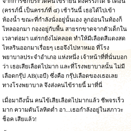
จากการซักประวัติคนไข้รายนี้ ตั้งครรภ์ได้ ๖ เดือน
(ครรภ์นี้ เป็นครรภ์ที่ ๔) เช้าวันนี้ เธอได้ไปเข้า
ห้องน้ำ ขณะที่กำลังนั่งอยู่นั้นเอง ลูกอ่อนในท้องก็
ไหลออกมา กองอยู่กับพื้น สายรกขาดจากตัวเด็กใน
เวลาต่อมา แต่รกยังไม่คลอด ทำให้มีเลือดสีแดงสด
ไหลรินออกมาเรื่อยๆ เธอจึงไปหาหมอ ที่โรง
พยาบาลประจำอำเภอ แห่งหนึ่ง เจ้าหน้าที่ที่นั่นบอก
ว่า เธอเสียเลือดไปมาก และที่โรงพยาบาลนั้น ไม่มี
เลือดกรุ๊ป AB(เอบี) ซึ่งคือ กรุ๊ปเลือดของเธอเลย
ทางโรงพยาบาล จึงส่งคนไข้รายนี้ มาที่นี่
เมื่อมาถึงนั้น คนไข้เสียเลือดไปมากแล้ว ชีพจรเร็ว
มาก ความดันโลหิตต่ำ อา...เธอกำลังอยู่ในสภาวะ
ช็อค เสียแล้ว!