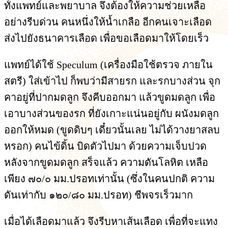
ทั้งแพทย์และพยาบาล จึงต้องให้ความช่วยเหลือ
อย่างรีบด่วน คนหนึ่งให้น้ำเกลือ อีกคนเจาะเลือด
ส่งไปยังธนาคารเลือด เพื่อขอเลือดมาให้โดยเร็ว
แพทย์ได้ใช้ Speculum (เครื่องมือใช้ตรวจ ภายใน
สตรี) ใส่เข้าไป ก็พบว่ามีสายรก และรกบางส่วน จุก
คาอยู่ที่ปากมดลูก จึงคีบออกมา แล้วขูดมดลูก เพื่อ
เอาบางส่วนของรก ที่ยังเกาะแน่นอยู่กับ ผนังมดลูก
ออกให้หมด (ขูดดิบๆ เดี๋ยวนั้นเลย ไม่ได้วางยาสลบ
หรอก) คนไข้ดิ้น บิดตัวไปมา ด้วยความเจ็บปวด
หลังจากขูดมดลูก สร็จแล้ว ความดันโลหิต เหลือ
เพียง ๗๐/๐ มม.ปรอทเท่านั้น (ซึ่งในคนปกติ ความ
ดันเท่ากับ ๑๒๐/๘๐ มม.ปรอท) ชีพจรเร็วมาก
เมื่อได้เลือดมาแล้ว จึงรีบหาเส้นเลือด เพื่อที่จะแทง