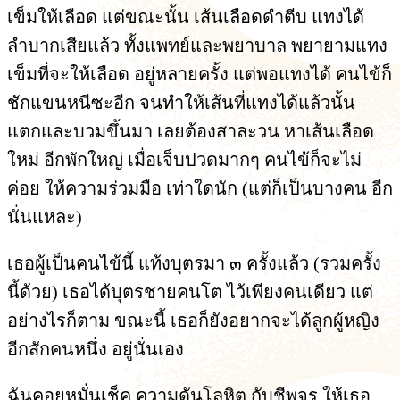
เข็มให้เลือด แต่ขณะนั้น เส้นเลือดดำตีบ แทงได้
ลำบากเสียแล้ว ทั้งแพทย์และพยาบาล พยายามแทง
เข็มที่จะให้เลือด อยู่หลายครั้ง แต่พอแทงได้ คนไข้ก็
ชักแขนหนีซะอีก จนทำให้เส้นที่แทงได้แล้วนั้น
แตกและบวมขึ้นมา เลยต้องสาละวน หาเส้นเลือด
ใหม่ อีกพักใหญ่ เมื่อเจ็บปวดมากๆ คนไข้ก็จะไม่
ค่อย ให้ความร่วมมือ เท่าใดนัก (แต่ก็เป็นบางคน อีก
นั่นแหละ)
เธอผู้เป็นคนไข้นี้ แท้งบุตรมา ๓ ครั้งแล้ว (รวมครั้ง
นี้ด้วย) เธอได้บุตรชายคนโต ไว้เพียงคนเดียว แต่
อย่างไรก็ตาม ขณะนี้ เธอก็ยังอยากจะได้ลูกผู้หญิง
อีกสักคนหนึ่ง อยู่นั่นเอง
ฉันคอยหมั่นเช็ค ความดันโลหิต กับชีพจร ให้เธอ