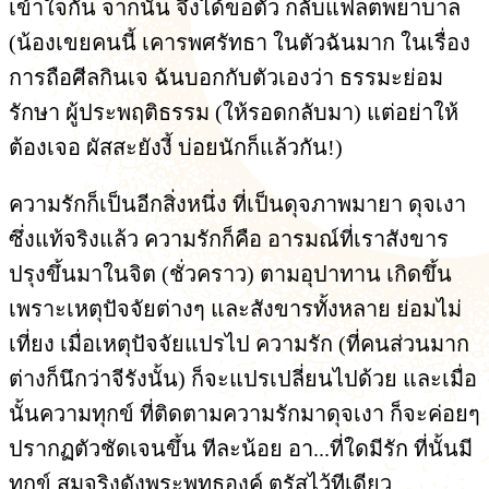
เข้าใจกัน จากนั้น จึงได้ขอตัว กลับแฟลตพยาบาล
(น้องเขยคนนี้ เคารพศรัทธา ในตัวฉันมาก ในเรื่อง
การถือศีลกินเจ ฉันบอกกับตัวเองว่า ธรรมะย่อม
รักษา ผู้ประพฤติธรรม (ให้รอดกลับมา) แต่อย่าให้
ต้องเจอ ผัสสะยังงี้ บ่อยนักก็แล้วกัน!)
ความรักก็เป็นอีกสิ่งหนึ่ง ที่เป็นดุจภาพมายา ดุจเงา
ซึ่งแท้จริงแล้ว ความรักก็คือ อารมณ์ที่เราสังขาร
ปรุงขึ้นมาในจิต (ชั่วคราว) ตามอุปาทาน เกิดขึ้น
เพราะเหตุปัจจัยต่างๆ และสังขารทั้งหลาย ย่อมไม่
เที่ยง เมื่อเหตุปัจจัยแปรไป ความรัก (ที่คนส่วนมาก
ต่างก็นึกว่าจีรังนั้น) ก็จะแปรเปลี่ยนไปด้วย และเมื่อ
นั้นความทุกข์ ที่ติดตามความรักมาดุจเงา ก็จะค่อยๆ
ปรากฏตัวชัดเจนขึ้น ทีละน้อย อา...ที่ใดมีรัก ที่นั้นมี
ทุกข์ สมจริงดังพระพุทธองค์ ตรัสไว้ทีเดียว