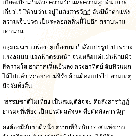
เบียดเบียนกันด้วยความรัก และความผูกพัน เกาะ
เกี่ยวไว้ ให้วนว่ายอยู่ในสังสารวัฏฏ์ อันมีน้ำตาแห่ง
ความเจ็บปวด เป็นระลอกคลื่นนี้ไปอีก ตราบนาน
เท่านาน
กลุ่มเมฆขาวฟ่องอยู่เบื้องบน กำลังแปรรูปไป เพราะ
แรงลมบน แยกฟ้าตรงหน้า จนเหลือแต่แผ่นฟ้าแผ้ว
สีครามใส อากาศเริ่มเย็นลง ดวงอาทิตย์ ลับทิวแมก
ไม้ไปแล้ว ทุกอย่างไม่จีรัง ล้วนต้องแปรไป ตามเหตุ
ปัจจัยทั้งสิ้น
"ธรรมชาติไม่เที่ยง เป็นสมมุติสัจจะ คือสังสารวัฏฏ์
ธรรมะที่เที่ยง เป็นปรมัตถสัจจะ คือตัดสังสารวัฏ"
คงต้องมีสักชาติหนึ่ง ตราบที่อิทธิบาท ๔ แห่งการ