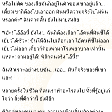
หรือไม่คิด ของเสียมันก็อยู่ในตัวของเขาอยู่แล้ว...
เดี๋ยวเขาก็ต้องไปเอาออก มันหนีความจริงไปไม่พ้น
หรอกค่ะ" ฉันคาดคั้น ยังไม่หายสงสัย
"เอ๊ะ! ไอ้อ้อนี่ ยังไง!.. ฉันก็ต้องเลือก ไอ้คนที่มันขี้ได้
เยี่ยวได้ซีวะ! ขืนให้ฉันไปเลือกเอา ไอ้คนที่ขี้ไม่ออก
เยี่ยวไม่ออก เดี๋ยวก็ต้องพามาโรงพยาบาล เท่านั้น
แหละ! ถามอยู่ได้! พิลึกคนจริง ไอ้นี่!"
ฉันหัวเราะอย่างขบขัน... เออ... มันก็จริงของพี่เขา
แฮะ!
หลายครั้งในชีวิต ที่คนเราทำอะไรลงไป ทั้งที่รู้อยู่แก่
ใจว่า สิ่งที่ดีกว่านี้ ยังมีอีก
ชีวิตคู่ของคนบางคน อาจมองข้ามสิ่งปฏิกูลต่างๆ