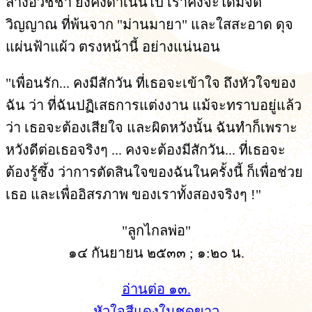
ล้างอวิชชา ยังคงดำเนินไป เราคงจะได้มีจิต
วิญญาณ ที่พ้นจาก "ม่านมายา" และใสสะอาด ดุจ
แผ่นฟ้าแผ้ว ตรงหน้านี้ อย่างแน่นอน
"เพื่อนรัก... คงมีสักวัน ที่เธอจะเข้าใจ ถึงหัวใจของ
ฉัน ว่า ที่ฉันปฏิเสธการแต่งงาน แม้จะทราบอยู่แล้ว
ว่า เธอจะต้องเสียใจ และผิดหวังนั้น ฉันทำก็เพราะ
หวังดีต่อเธอจริงๆ ... คงจะต้องมีสักวัน... ที่เธอจะ
ต้องรู้ซึ้ง ว่าการตัดสินใจของฉันในครั้งนี้ ก็เพื่อช่วย
เธอ และเพื่ออิสรภาพ ของเราทั้งสองจริงๆ !"
"ลูกไกลพ่อ"
๑๔ กันยายน ๒๕๓๓ ; ๑:๒๐ น.
อ่านต่อ ๑๓.
หัวใจสีแดงในชุดขาว