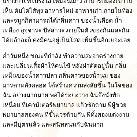
มีร่างกายที่โปร่งใส เหมือนแก้ว สามารถมองเข้าไป
เห็น ตับไตไส้พุง อาหารใหม่ อาหารเก่า ภายในท้อง
และจมูกก็สามารถได้กลิ่นคาว ของน้ำเลือด น้ำ
เหลือง อุจจาระ ปัสสาวะ ภายในตัวของกันและกัน
ได้แล้วละก็ คงมีคนอยู่เป็นโสด เพิ่มขึ้นอีกเยอะเลย
ค่ำวันหนึ่ง ขณะที่กำลัง ทำความสะอาดร่างกาย
และเปลี่ยนเสื้อผ้าให้คนไข้ หลังผ่าตัดอยู่นั้น กลิ่น
เหม็นของน้ำคาวปลา กลิ่นคาวของน้ำนม ของ
มารดาหลังคลอด ได้สร้างความสงสัยขึ้น ในใจของ
ฉัน อย่างมากมาย พอได้ระยะว่าง ฉันจึงนั่งพัก
เหนื่อย ที่เคาน์เตอร์พยาบาล แล้วซักถาม พี่ผู้ช่วย
พยาบาลสองคน ที่ขึ้นเวรด้วยกัน พี่ทั้งสองแต่งงาน
และมีบุตรแล้ว และสนิทสนมกับฉันมาก