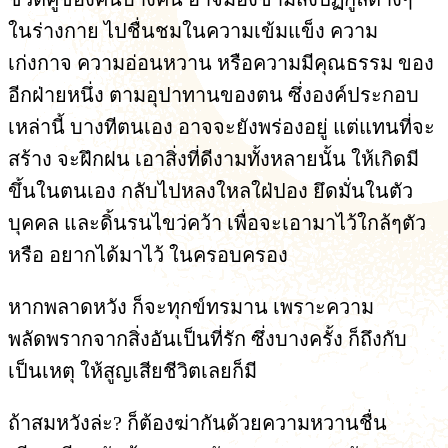
ในร่างกาย ไปชื่นชมในความเข้มแข็ง ความ
เก่งกาจ ความอ่อนหวาน หรือความมีคุณธรรม ของ
อีกฝ่ายหนึ่ง ตามอุปาทานของตน ซึ่งองค์ประกอบ
เหล่านี้ บางทีตนเอง อาจจะยังพร่องอยู่ แต่แทนที่จะ
สร้าง จะฝึกฝน เอาสิ่งที่ดีงามทั้งหลายนั้น ให้เกิดมี
ขึ้นในตนเอง กลับไปหลงใหลใฝ่ปอง ยึดมั่นในตัว
บุคคล และดิ้นรนไขว่คว้า เพื่อจะเอามาไว้ใกล้ๆตัว
หรือ อยากได้มาไว้ ในครอบครอง
หากพลาดหวัง ก็จะทุกข์ทรมาน เพราะความ
พลัดพรากจากสิ่งอันเป็นที่รัก ซึ่งบางครั้ง ก็ถึงกับ
เป็นเหตุ ให้สูญเสียชีวิตเลยก็มี
ถ้าสมหวังล่ะ? ก็ต้องฆ่ากันด้วยความหวานชื่น