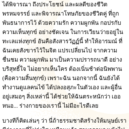
ได้พิจารณา ถึงประโยชน์ และผลดีของชีวิต
พรหมจรรย์ และพิจารณาโทษภัยของชีวิตคู่ ที่ถูก
พันธนาการไว้ ด้วยความรัก ความผูกพัน กอปรกับ
ความเห็นทุกข์ อย่างชัดเจน ในการเวียนว่ายอยู่ใน
ทะเลแห่งทุกข์ อันคือสังสารวัฏฏ์นี้ ทำให้อารมณ์ ที่
ฉันเคยสังขารไว้ในจิต แปรเปลี่ยนไป จากความ
ชื่นชม ความผูกพัน มาเป็นความปรารถนาดี อย่าง
บริสุทธิ์ใจ ไม่อยากเห็นใคร ต้องเนิ่นช้าต่อนิพพาน
(คือความสิ้นทุกข์) เพราะฉัน นอกจากนี้ ฉันยังได้
ทำงานดูแลคนไข้ ได้ปลงอสุภะในตัวเอง และผู้อื่น
อยู่เสมอๆ สิ่งเหล่านี้ ได้ช่วยให้ฉันตระหนักว่า เออ
หนอ... ร่างกายของเรานี้ ไม่มีอะไรดีเลย
บางทีก็คิดเล่นๆ ว่า นี่ถ้าธรรมชาติสร้างให้มนุษย์เรา