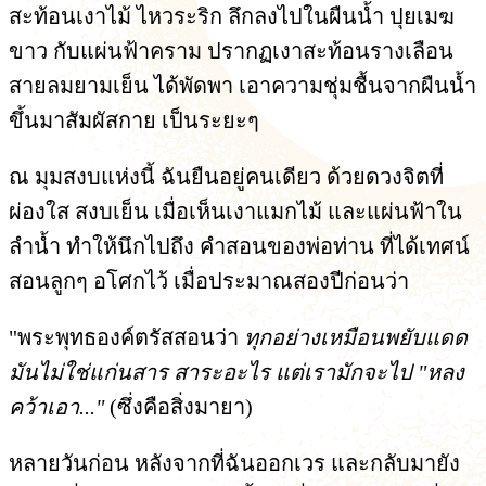
สะท้อนเงาไม้ ไหวระริก ลึกลงไปในผืนน้ำ ปุยเมฆ
ขาว กับแผ่นฟ้าคราม ปรากฏเงาสะท้อนรางเลือน
สายลมยามเย็น ได้พัดพา เอาความชุ่มชื้นจากผืนน้ำ
ขึ้นมาสัมผัสกาย เป็นระยะๆ
ณ มุมสงบแห่งนี้ ฉันยืนอยู่คนเดียว ด้วยดวงจิตที่
ผ่องใส สงบเย็น เมื่อเห็นเงาแมกไม้ และแผ่นฟ้าใน
ลำน้ำ ทำให้นึกไปถึง คำสอนของพ่อท่าน ที่ได้เทศน์
สอนลูกๆ อโศกไว้ เมื่อประมาณสองปีก่อนว่า
"พระพุทธองค์ตรัสสอนว่า
ทุกอย่างเหมือนพยับแดด
มันไม่ใช่แก่นสาร สาระอะไร แต่เรามักจะไป "หลง
คว้าเอา..."
(ซึ่งคือสิ่งมายา)
หลายวันก่อน หลังจากที่ฉันออกเวร และกลับมายัง