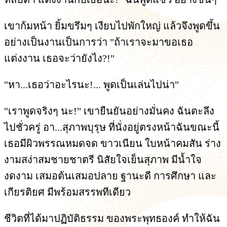
เขาก้มหน้า ยิ้มขรึมๆ เงียบไปพักใหญ่ แล้วจึงพูดขึ้น
อย่างเป็นงานเป็นการว่า "ถ้าเราจะมาขอเธอ
แต่งงาน เธอจะว่ายังไง?!"
"หา...เธอว่าอะไรนะ!... พูดเป็นเล่นไปน่า"
"เราพูดจริงๆ นะ!" เขายืนยันอย่างมั่นคง ฉันตะลึง
ไปชั่วครู่ อา...สุภาพบุรุษ ที่นั่งอยู่ตรงหน้าฉันขณะนี้
เธอมีผิวพรรณหมดจด ขาวเนียน ใบหน้าคมสัน ร่าง
งามสง่าสมชายชาตรี นิสัยใจเย็นสุภาพ มีน้ำใจ
งดงาม เสมอต้นเสมอปลาย ฐานะดี การศึกษา และ
เกียรติยศ มีพร้อมสรรพทีเดียว
ชีวิตที่ได้มาปฏิบัติธรรม ของพระพุทธองค์ ทำให้ฉัน