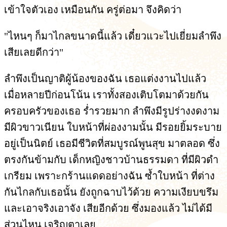
เข้าใจตัวเอง เหมือนกัน ครู่ต่อมา จึงคิดว่า
"ไหนๆ ก็มาไกลขนาดนี้แล้ว เดี๋ยวแวะไปเยี่ยมลำพึง
เสียเลยดีกว่า"
ลำพึงเป็นญาติผู้น้องของฉัน เธอแต่งงานไปแล้ว
เมื่อหลายปีก่อนโน้น เราทั้งสองเติบโตมาด้วยกัน
ครอบครัวของเธอ ร่ำรวยมาก ลำพึงมีรูปร่างงดงาม
มีผิวขาวเนียน ใบหน้าที่ผ่องงามนั้น มีรอยยิ้มระบาย
อยู่เป็นนิตย์ เธอมีชีวิตที่สมบูรณ์พูนสุข มาตลอด ซึ่ง
ตรงกันข้ามกับ เด็กหญิงชาวบ้านธรรมดา ที่มีผิวดำ
เกรียม เพราะกร้านแดดอย่างฉัน ซ้ำใบหน้า ที่ต่าง
กันไกลกับเธอนั้น ยังถูกฉาบไว้ด้วย ความเงียบขรึม
และเอาจริงเอาจัง เสียอีกด้วย ซึ่งมองแล้ว ไม่ได้มี
ส่วนไหน เจริญตาเลย