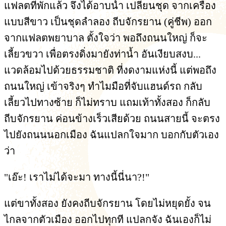
แฟลตที่พักแล้ว จึงได้อาบน้ำ เปลี่ยนชุด จากเครื่อง
แบบสีขาว เป็นชุดลำลอง ถีบจักรยาน (คู่ชีพ) ออก
จากแฟลตพยาบาล ตั้งใจว่า พอถึงถนนใหญ่ ก็จะ
เลี้ยวขวา เพื่อตรงดิ่งมายังท่าน้ำ อันเงียบสงบ...
แวดล้อมไปด้วยธรรมชาติ ที่งดงามแห่งนี้ แต่พอถึง
ถนนใหญ่ เข้าจริงๆ ทำไมมือที่จับแฮนด์รถ กลับ
เลี้ยวไปทางซ้าย ก็ไม่ทราบ แถมเท้าทั้งสอง ก็กลับ
ถีบจักรยาน ค่อนข้างเร็วเสียด้วย ถนนสายนี้ จะตรง
ไปยังถนนนอกเมือง ฉันแปลกใจมาก บอกกับตัวเอง
ว่า
"เอ๊ะ! เราไม่ได้จะมา ทางนี้นี่นา?!"
แต่ขาทั้งสอง ยังคงถีบจักรยาน โดยไม่หยุดยั้ง จน
ไกลจากตัวเมือง ออกไปทุกที แปลกจัง ฉันเองก็ไม่