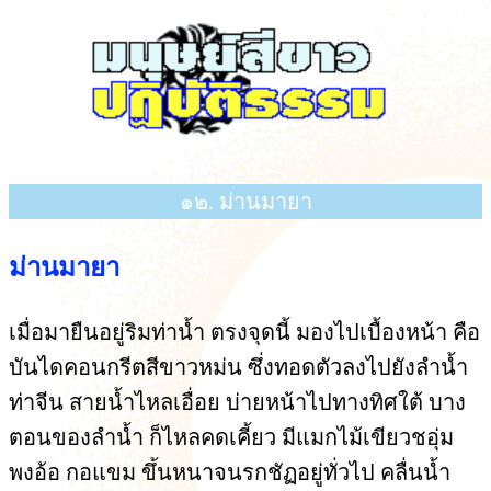
๑๒. ม่านมายา
ม่านมายา
เมื่อมายืนอยู่ริมท่าน้ำ ตรงจุดนี้ มองไปเบื้องหน้า คือ
บันไดคอนกรีตสีขาวหม่น ซึ่งทอดตัวลงไปยังลำน้ำ
ท่าจีน สายน้ำไหลเอื่อย บ่ายหน้าไปทางทิศใต้ บาง
ตอนของลำน้ำ ก็ไหลคดเคี้ยว มีแมกไม้เขียวชอุ่ม
พงอ้อ กอแขม ขึ้นหนาจนรกชัฏอยู่ทั่วไป คลื่นน้ำ