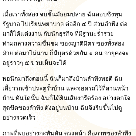
เมื่อเราทั้งสอง จบชั้นมัธยมปลาย ฉันสอบชิงทุน
รัฐบาล ไปเรียนพยาบาล ต่ออีก ๔ ปี ส่วนลำพึง ต่อ
มาก็ได้แต่งงาน กับนักธุรกิจ ที่มีฐานะร่ำรวย
ท่ามกลางความชื่นชม ของญาติมิตร ของทั้งสอง
ฝ่าย ต่อมาไม่นาน ก็มีบุตรด้วยกัน ๑ คน อายุคงจะ
อยู่ราวๆ ๕ ขวบเห็นจะได้
พอนึกมาถึงตอนนี้ ฉันก็มาถึงบ้านลำพึงพอดี ฉัน
เลี้ยวรถเข้าประตูรั้วบ้าน และจอดรถไว้ที่ลานหน้า
บ้าน ทันใดนั้น ฉันก็ได้ยินเสียงกรีดร้อง อย่างตกใจ
สุดขีดของลำพึง ดังอยู่บนบ้าน ฉันจึงรีบขึ้นไปดู
อย่างรวดเร็ว
ภาพที่พบอย่างกะทันหัน ตรงหน้า คือภาพของลำพึง