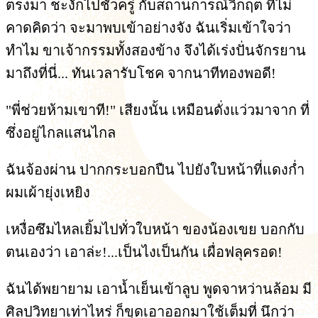
ตรงมา ชะงักไปชั่วครู่ กับสถานการณ์วิกฤต ที่ไม่
คาดคิดว่า จะมาพบเข้าอย่างจัง ฉันเริ่มเข้าใจว่า
ทำไม ขาเจ้ากรรมทั้งสองข้าง จึงได้เร่งปั่นจักรยาน
มาถึงที่นี่... ทันเวลารับโชค จากนาทีทองพอดี!
"พี่ช่วยห้ามเขาที!" เสียงนั้น เหมือนดั่งแว่วมาจาก ที่
ซึ่งอยู่ไกลแสนไกล
ฉันจ้องผ่าน ปากกระบอกปืน ไปยังใบหน้าที่แดงก่ำ
ผมเผ้ายุ่งเหยิง
เหงื่อซึมไหลเยิ้มไปทั่วใบหน้า ของน้องเขย บอกกับ
ตนเองว่า เอาล่ะ!...เป็นไงเป็นกัน เผื่อฟลุครอด!
ฉันได้พยายาม เอาน้ำเย็นเข้าลูบ พูดจาหว่านล้อม มี
ศิลปวิทยาเท่าไหร่ ก็ขุดเอาออกมาใช้เต็มที่ นึกว่า