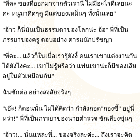
"พี่คะ ของที่ออกมาจากตัวเรานี่ ไม่มีอะไรดีเลยนะ
คะ หนูมาคิดๆดู มีแต่ของเหม็นๆ ทั้งนั้นเลย"
"อ้าว ก็นี่มันเป็นธรรมดาของโลกน่ะ อ้อ" พี่ที่เป็น
ภรรยาของครู ตอบอย่าง คารมนักปรัชญา
"พี่คะ... แล้วก็ในเมื่อเรารู้ยังงี้ คนเราเขาแต่งงานกัน
ได้ยังไงคะ... เขาไม่รู้หรือว่า แฟนเขาน่ะก็มีของเสีย
อยู่ในตัวเหมือนกัน"
ฉันซักต่อ อย่างสงสัยจริงๆ
"เอ๊ะ! ก็ตอนนั้น ไม่ได้คิดว่า กำลังกอด"กองขี้" อยู่นี่
หว่า!" พี่ที่เป็นภรรยาของนายตำรวจ ชักเสียงขุ่นๆ
"อ้าว!... นั่นแหละพี่... ของจริงละค่ะ... ถึงเราจะคิด