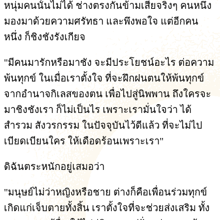
หนุ่มคนนั้นไม่ได้ ช่างตรงกันข้ามเสียจริงๆ คนหนึ่ง
มองมาด้วยความศรัทธา และพึงพอใจ แต่อีกคน
หนึ่ง ก็ชิงชังรังเกียจ
"มีคนมารักหรือมาชัง จะมีประโยชน์อะไร ต่อความ
พ้นทุกข์ ในเมื่อเราตั้งใจ ที่จะฝึกฝนตนให้พ้นทุกข์
จากอำนาจกิเลสของตน เพื่อไปสู่นิพพาน ถึงใครจะ
มาชิงชังเรา ก็ไม่เป็นไร เพราะเรามั่นใจว่า ได้
สำรวม สังวรกรรม ในปัจจุบันไว้ดีแล้ว ที่จะไม่ไป
เบียดเบียนใคร ให้เดือดร้อนเพราะเรา"
ดิฉันตระหนักอยู่เสมอว่า
"มนุษย์ไม่ว่าหญิงหรือชาย ต่างก็คือเพื่อนร่วมทุกข์
เกิดแก่เจ็บตายทั้งสิ้น เราตั้งใจที่จะช่วยส่งเสริม ทั้ง