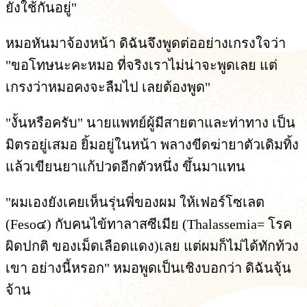
ยังใช้กันอยู่"
หมอหันมาจ้องหน้า ดิฉันจึงพูดต่ออย่างเกรงใจว่า
"ขอโทษนะคะหมอ ที่จริงเราไม่น่าจะพูดเลย แต่
เกรงว่าหมอคงจะลืมไป เลยต้องพูด"
"งั้นหรือครับ" นายแพทย์ผู้มีสายตาและท่าทาง เป็น
มิตรอยู่เสมอ ยิ้มอยู่ในหน้า พลางขีดฆ่ายาตัวเดิมทิ้ง
แล้วเขียนยาแก้ปวดอีกตัวหนึ่ง ขึ้นมาแทน
"ผมเองยังเคยเห็นรุ่นพี่ของผม ให้เฟอร์โซเลต
(Feso๔) กับคนไข้ทาลาสซีเมีย (Thalassemia= โรค
ผิดปกติ ของเม็ดเลือดแดง)เลย แต่ผมก็ไม่ได้ทักท้วง
เขา อย่างนี้หรอก" หมอพูดเป็นเชิงบอกว่า ดิฉันจุ้น
จ้าน