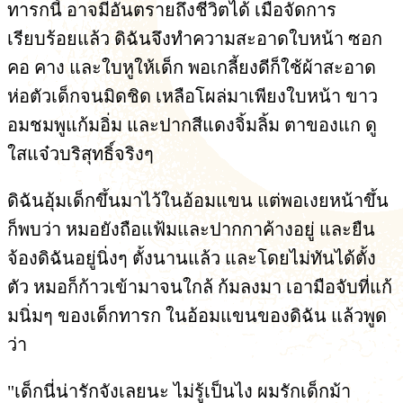
ทารกนี้ อาจมีอันตรายถึงชีวิตได้ เมื่อจัดการ
เรียบร้อยแล้ว ดิฉันจึงทำความสะอาดใบหน้า ซอก
คอ คาง และใบหูให้เด็ก พอเกลี้ยงดีก็ใช้ผ้าสะอาด
ห่อตัวเด็กจนมิดชิด เหลือโผล่มาเพียงใบหน้า ขาว
อมชมพูแก้มอิ่ม และปากสีแดงจิ้มลิ้ม ตาของแก ดู
ใสแจ๋วบริสุทธิ์จริงๆ
ดิฉันอุ้มเด็กขึ้นมาไว้ในอ้อมแขน แต่พอเงยหน้าขึ้น
ก็พบว่า หมอยังถือแฟ้มและปากกาค้างอยู่ และยืน
จ้องดิฉันอยู่นิ่งๆ ตั้งนานแล้ว และโดยไม่ทันได้ตั้ง
ตัว หมอก็ก้าวเข้ามาจนใกล้ ก้มลงมา เอามือจับที่แก้
มนิ่มๆ ของเด็กทารก ในอ้อมแขนของดิฉัน แล้วพูด
ว่า
"เด็กนี่น่ารักจังเลยนะ ไม่รู้เป็นไง ผมรักเด็กม้า