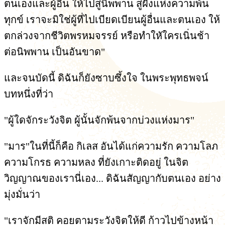
ตนเองและผู้อื่น ให้ไปสู่นิพพาน สู่ฝั่งแห่งความพ้น
ทุกข์ เราจะมิใช่ผู้ที่ไปเบียดเบียนผู้อื่นและตนเอง ให้
ตกล่วงจากชีวิตพรหมจรรย์ หรือทำใหัใครเนิ่นช้า
ต่อนิพพาน เป็นอันขาด"
และจนบัดนี้ ดิฉันก็ยังซาบซึ้งใจ ในพระพุทธพจน์
บทหนึ่งที่ว่า
"ผู้ใดจักระวังจิต ผู้นั้นจักพ้นจากบ่วงแห่งมาร"
"มาร"ในที่นี้ก็คือ กิเลส อันได้แก่ความรัก ความโลภ
ความโกรธ ความหลง ที่ยังเกาะติดอยู่ ในจิต
วิญญาณของเรานี่เอง... ดิฉันสัญญากับตนเอง อย่าง
มุ่งมั่นว่า
"เราจักมีสติ คอยตามระวังจิตให้ดี ก้าวไปข้างหน้า