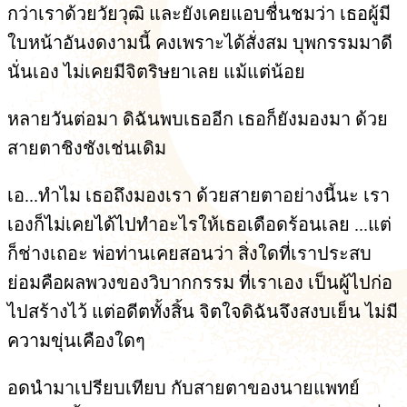
กว่าเราด้วยวัยวุฒิ และยังเคยแอบชื่นชมว่า เธอผู้มี
ใบหน้าอันงดงามนี้ คงเพราะได้สั่งสม บุพกรรมมาดี
นั่นเอง ไม่เคยมีจิตริษยาเลย แม้แต่น้อย
หลายวันต่อมา ดิฉันพบเธออีก เธอก็ยังมองมา ด้วย
สายตาชิงชังเช่นเดิม
เอ...ทำไม เธอถึงมองเรา ด้วยสายตาอย่างนี้นะ เรา
เองก็ไม่เคยได้ไปทำอะไรให้เธอเดือดร้อนเลย ...แต่
ก็ช่างเถอะ พ่อท่านเคยสอนว่า สิ่งใดที่เราประสบ
ย่อมคือผลพวงของวิบากกรรม ที่เราเอง เป็นผู้ไปก่อ
ไปสร้างไว้ แต่อดีตทั้งสิ้น จิตใจดิฉันจึงสงบเย็น ไม่มี
ความขุ่นเคืองใดๆ
อดนำมาเปรียบเทียบ กับสายตาของนายแพทย์