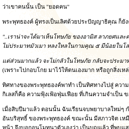
ว่าเขาคนนั้น เป็น
"ยอดคน"
พระพุทธองค์ ผู้ทรงเป็นเลิศด้วยประปัญญาธิคุณ ก็ยังต
"..เราน่าจะได้มาเห็นโทษภัย ของอามิส ลาภยศและควา
ไม่ประมาทมัวเมา หลงใหลในกามคุณ ๕ มีน้อยในโ
แต่ส่วนมากแล้ว จะไม่กลัวในโทษภัย กลับจะประมาทมั
(เพราะไปกอบโกย มาไว้ให้ตนเองมาก หรือถูกสิ่งเหล
ทิศทางของพระพุทธองค์พาทำ เป็นทิศทางไปสู่ ความ
กิเลสก็คือ ความฟุ้งเฟ้อฟุ่มเฟือย ที่เกินความจำเป็น 
เมื่อสิบปีมาแล้ว ตอนนั้น ฉันเรียนจบพยาบาลใหม่ๆ กำล
อันบริสุทธิ์ ของพระพุทธองค์ ขณะนั้น มีสภาวจิต เ
หน้า จึงบอกอนุโมทนาตัวเองว่า เป็นบุญแล้ว ที่พบแ