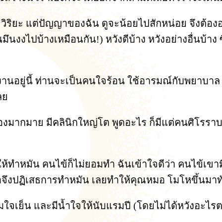
วิริยะ แต่ปัญญาของฉัน ดูจะน้อยไปสักหน่อย จึงต้องอาศ
มึนงงไปบ้างเหมือนกัน!) หวังดีบ้าง หวังอย่างอื่นบ้าง ซ
นอยู่นี้ ท่านจะเป็นคนใจร้อน ใช้อารมณ์กับพยาบาล แ
ลย
องมากมาย มีคลินิกใหญ่โต พูดอะไร ก็มีแต่คนศิโรราบ
้ทำหมัน คนไข้ก็ไม่ยอมทำ ฉันเข้าใจดีว่า คนไข้เขามีค
 เธอจึงปฏิเสธการทำหมัน เลยทำให้คุณหมอ โมโหขึ้นมาท
มใจเย็น และมีน้ำใจให้นับแรมปี (โดยไม่ได้หวังอะไ