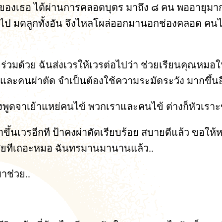
ของเธอ ได้ผ่านการคลอดบุตร มาถึง ๘ คน พออายุมากขึ้น
่อไป มดลูกทั้งอัน จึงไหลโผล่ออกมานอกช่องคลอด คนไ
ร่วมด้วย ฉันส่งเวรให้เวรต่อไปว่า ช่วยเรียนคุณหมอ
 และคนผ่าตัด จำเป็นต้องใช้ความระมัดระวัง มากขึ้นอ
งพูดจาเย้าแหย่คนไข้ พวกเราและคนไข้ ต่างก็หัวเรา
ขึ้นเวรอีกที ป้าคงผ่าตัดเรียบร้อย สบายดีแล้ว ขอให้
สียทีเถอะหมอ ฉันทรมานมานานแล้ว..
มาช่วย..