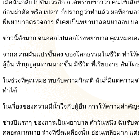
เมื่อฉันกลับไปขึ้นเวรอีก ก็ได้ทราบข่าวว่า คนไข้เสียช
ก่อนผ่าตัด หรือ เปล่า" ก็ปรากฏว่าทำแล้ว ผลที่อ่าน
พี่พยาบาลตรวจการ ที่เคยเป็นพยาบาลดมยาสลบ บอกว่า
ข่าวนี้ดังมาก จนออกไปนอกโรงพยาบาล คุณหมอเอง 
จากความผันแปรขึ้นลง ของโลกธรรมในชีวิต ทำให้คุณห
ผู้อื่น ทำบุญสุนทานมากขึ้น มีชีวิต ที่เรียบง่าย สันโ
ในช่วงที่คุณหมอ พบกับความวิกฤติ ฉันก็มีแต่ความ
ทำได้
ในเรื่องของความมีน้ำใจกับผู้อื่น การให้ความสำคัญ
ช่วงปีแรกๆ ของการเป็นพยาบาล ค่ำวันหนึ่ง ฉันรับค
คลอดมากมาย ร่างที่ซีดเหลืองนั้น อ่อนเพลียมาก แต่ยังร