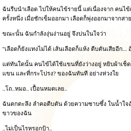
ฉันรีบนำเลือด ไปให้คนไข้รายนี้ แต่เนื่องจาก คนไข้เ
ครั้งหนึ่ง เมื่อชักเข็มออกมา เลือดก็พุ่งออกมาจา
ขณะนั้น ฉันกำลังงุ่นง่านอยู่ จึงบ่นในใจว่า
"เลือดก็ยังแทงไม่ได้ เส้นเลือดก็แห้ง ตีบตันเสียอีก... 
แต่ทันใดนั้น คนไข้ได้ใช้แขนที่ยังว่างอยู่ หยิบผ้า
แขน และที่กระโปรง? ของฉันทันที อย่างห่วงใย
..โถ..หมอ.. เปื้อนหมดเลย..
ฉันตกตะลึง ลำคอตีบตัน ด้วยความซาบซึ้ง ในน้ำใจอั
ขาวของฉัน
..ไม่เป็นไรหรอกป้า..