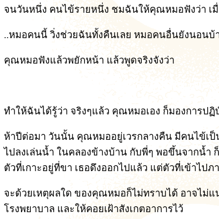
จนวันหนึ่ง คนไข้รายหนึ่ง ชมฉันให้คุณหมอฟังว่า เมื
..หมอคนนี้ วิ่งช่วยฉันทั้งคืนเลย หมอคนอื่นยังนอนบ้า
คุณหมอฟังแล้วพยักหน้า แล้วพูดจริงจังว่า
"ทั้งโรงพยาบาลนี้ ก็คนนี้แหละดีที่สุด" ..ทั้งโรงพยาบาล
ทำให้ฉันได้รู้ว่า จริงๆแล้ว คุณหมอเอง ก็มองการป
ห้าปีต่อมา วันนั้น คุณหมออยู่เวรกลางคืน มีคนไข้
ไปลงเล่นน้ำ ในคลองข้างบ้าน กับพี่ๆ พอขึ้นจากน้ำ ก็
ตัวที่เกาะอยู่ที่ขา เธอดึงออกไปแล้ว แต่ตัวที่เข้า
จะด้วยเหตุผลใด ของคุณหมอก็ไม่ทราบได้ อาจไม่แน่ใจว
โรงพยาบาล และให้คอยเฝ้าสังเกตอาการไว้