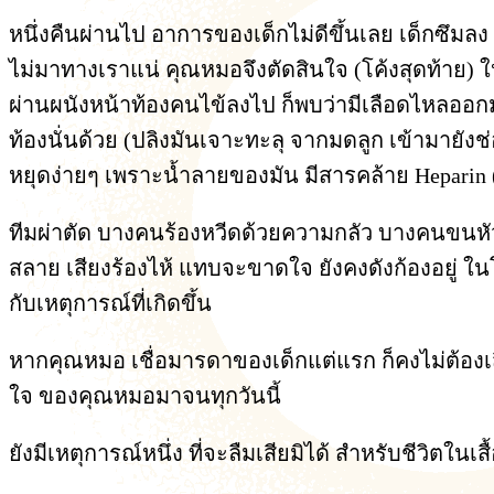
หนึ่งคืนผ่านไป อาการของเด็กไม่ดีขึ้นเลย เด็กซึมล
ไม่มาทางเราแน่ คุณหมอจึงตัดสินใจ (โค้งสุดท้าย) ให
ผ่านผนังหน้าท้องคนไข้ลงไป ก็พบว่ามีเลือดไหลออกม
ท้องนั่นด้วย (ปลิงมันเจาะทะลุ จากมดลูก เข้ามายังช
หยุดง่ายๆ เพราะน้ำลายของมัน มีสารคล้าย Heparin (เ
ทีมผ่าตัด บางคนร้องหวีดด้วยความกลัว บางคนขนหัวล
สลาย เสียงร้องไห้ แทบจะขาดใจ ยังคงดังก้องอยู่ ใน
กับเหตุการณ์ที่เกิดขึ้น
หากคุณหมอ เชื่อมารดาของเด็กแต่แรก ก็คงไม่ต้องเส
ใจ ของคุณหมอมาจนทุกวันนี้
ยังมีเหตุการณ์หนึ่ง ที่จะลืมเสียมิได้ สำหรับชีวิตในเ