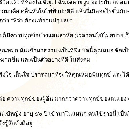
ีวิตแล้ว ที่ห้องไอ.ซี.ยู. ! ฉันใจหายวูบ อะไรกัน ก็ตอนน
ออกมาคือ คลื่นหัวใจไฟฟ้าปกติดี แล้วนี่เกิดอะไรขึ้นก
 "พี่ว่า ต้องแพ้ยาแน่ๆ เลย"
ก็มีความทุกข์อย่างแสนสาหัส (เวลาคนไข้ไม่สบาย 
มอ หันเข้าหาธรรมะเป็นที่พึ่ง บัดนี้คุณหมอ จัดเป็
ดษมากขึ้น และเป็นตัวอย่างที่ดี ในสังคม
จริงใจ เห็นใจ ปรารถนาที่จะให้คุณหมอพ้นทุกข์ และไ
ต่อ ความทุกข์ของผู้อื่น มากกว่าความทุกข์ของตนเอง 
นไข้หญิง อายุ ๕๐ ปี เข้ามาในแผนก คนไข้รายนี้ เป็
ู้สึกตัวดีอยู่