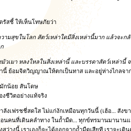
รัสชี้ ให้เห็นโทษภัยว่า
มสุขในโลก สัตว์เหล่าใดมีสิ่งเหล่านี้มาก แล้วจะก
ลก
วเมา หลงใหลในสิ่งเหล่านี้ และบรรดาสัตว์เหล่านี้
่านี้ ย้อมจิตวิญญาณให้ตกเป็นทาส และอยู่ห่างไกลจ
มักน้อย สันโดษ
ของชีวิตอย่างแท้จริง
ังเฟรชชี่สดใส ไม่แก่งักเหมือนทุกวันนี้ (เฮ้อ... สังข
หมือนคนที่เดินคลำทาง ในถ้ำมืด... ทุกข์ทรมานมานาน
สงสว่างนี้ เราเองก็จะได้ออกจากถ้ำมืดเสียที เราจะเ