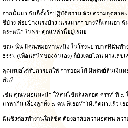
จากนั้นมา ฉันก็ตั้งใจปฏิบัติธรรม ด้วยความอุตสาหะ 
ชี้บ้าง ค่อยบ้างแรงบ้าง (แรงมากๆ บางทีก็เล่นเอา ฉัน
ตระหนัก ในพระคุณเหล่านี้อยู่เสมอ
ขณะนั้น มีคุณหมอท่านหนึ่ง ในโรงพยาบาลที่ฉันทำงา
ธรรม (เพื่อนสนิทของฉันเอง) ก็ยังเคยโดน หางเลขเ
คุณหมอได้รับการยกให้ การยอมให้ มีทรัพย์สินเงินท
ทันที
เช่น คุณหมอแนะนำ ให้คนไข้หลังคลอด ครรภ์ ที่ ๗ ให
มาหากิน เลี้ยงลูกทั้ง ๗ คน ที่เธอทำให้เกิดมาแล้ว
ฉันซึ่งต้องทำงานใกล้ชิด ต้องอาศัยความอดทน ควา