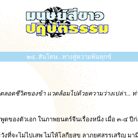
๒๔. สันโดษ...ทางสู่ความพ้นทุกข์
าะตลอดชีวิตของข้า แวดล้อมไปด้วยความว่างเปล่า... ท
ดของตัวเอก ในภาพยนตร์จีนเรื่องหนึ่ง เมื่อ ๓-๔ ปีก
ังที่จะไม่ไปเสพ ไม่ให้โลกียสุข ลาภยศสรรเสริญ มา