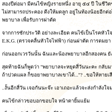
สองปีต่อมา มีคนไข้หญิงรายหนึ่ง อายุ ๕๔ ปี ในชีวิต
ไม่สามารถประคอง ดึงให้มดลูก อยู่ในท้องน้อยอีกต
พยาบาล เพื่อรับการผ่าตัด
จากการซักประวัติ อย่างละเอียด คนไข้เป็นโรคหัวใจ
E.K.G. (ตรวจคลื่นหัวใจไฟฟ้า) ก่อนผ่าตัด การดมยา
ก่อนออกเวรวันนั้น ฉันและน้องพยาบาลอีกสองคน ยั
สุดท้ายฉันก็พูดว่า "พยาบาลจะหยุดสี่วันนะคะ กลับมา
ถ้าปวดแผล ก็ขอยาพยาบาลเขาได้..."? ..ขอให้หายเ
..งั้นอีกสี่วัน เจอกันนะจ๊ะ เอาเถอะแล้วจะส่งกำลังใจ
คนไข้กล่าวขอบอกขอบใจ หน้าตายิ้มแย้ม