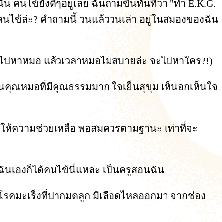
ั้น คนไข้ยังดีๆอยู่เลย ฉันถามขึ้นทันทีว่า "ทำ E.K.G.
ับคนไข้ล่ะ? คำถามนี้ วนแล้ววนเล่า อยู่ในสมองของฉัน
ก็ไปหาหมอ แล้วเวลาหมอไม่สบายล่ะ จะไปหาใคร?!)
นคุณหมอที่มีคุณธรรมมาก ใจเย็นสุขุม เห็นอกเห็นใจ
ด้ให้ความช่วยเหลือ พอสมควรตามฐานะ เท่าที่จะ
ฉันเองก็ได้คนไข้นี่แหละ เป็นครูสอนฉัน
นโรคมะเร็งที่ปากมดลูก มีเลือดไหลออกมา จากช่อง