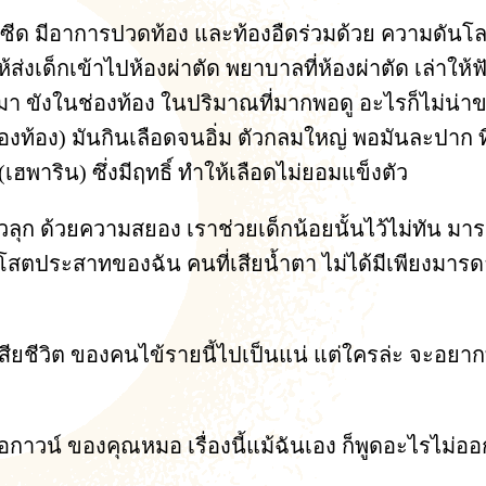
ง ซีด มีอาการปวดท้อง และท้องอืดร่วมด้วย ความดันโลห
้ส่งเด็กเข้าไปห้องผ่าตัด พยาบาลที่ห้องผ่าตัด เล่าใ
า ขังในช่องท้อง ในปริมาณที่มากพอดู อะไรก็ไม่น่าข
่องท้อง) มันกินเลือดจนอิ่ม ตัวกลมใหญ่ พอมันละปาก ท
ฮพาริน) ซึ่งมีฤทธิ์ ทำให้เลือดไม่ยอมแข็งตัว
ุก ด้วยความสยอง เราช่วยเด็กน้อยนั้นไว้ไม่ทัน มารด
โสตประสาทของฉัน คนที่เสียน้ำตา ไม่ได้มีเพียงมารดา
ียชีวิต ของคนไข้รายนี้ไปเป็นแน่ แต่ใครล่ะ จะอยาก
สื้อกาวน์ ของคุณหมอ เรื่องนี้แม้ฉันเอง ก็พูดอะไรไม่ออ