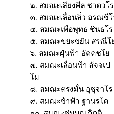
๒. สมณะเสียงศีล ชาตวโร
๓. สมณะเลื่อนลิ่ว อรณชีโ
๔. สมณะเพื่อพุทธ ชินธโร
๕. สมณะขยะขยัน สรณีโ
๖. สมณะฝุ่นฟ้า อัคคชโย
๗. สมณะเลื่อนฟ้า สัจจเป
โม
๘. สมณะตรงมั่น อุชุจาโร
๙. สมณะข้าฟ้า ฐานรโต
๑๐. สมณะชุ่มบุญ กิตติ