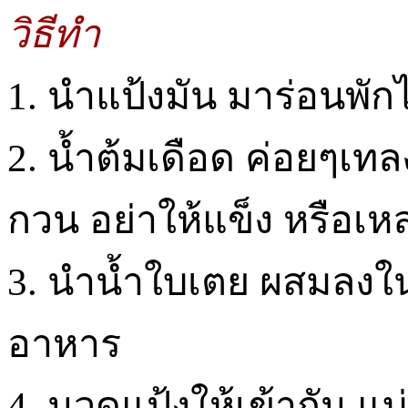
วิธีทำ
1. นำแป้งมัน มาร่อนพักไ
2. น้ำต้มเดือด ค่อยๆเทล
กวน อย่าให้แข็ง หรือเ
3. นำน้ำใบเตย ผสมลงในแ
อาหาร
4. นวดแป้งให้เข้ากัน แบ