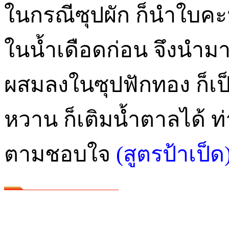
ในกรณีซุปผัก ก็นำใบคะ
ในน้ำเดือดก่อน จึงนำมาป
ผสมลงในซุปฟักทอง ก็เป
หวาน ก็เติมน้ำตาลได้ ท
ตามชอบใจ
(สูตรป้าเป็ด