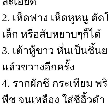
ละเอียด
2. เห็ดฟาง เห็ดหูหนู ตัด
เล็ก หรือสับหยาบๆก็ได้
3. เต้าหู้ขาว หั่นเป็นช
แล้วขวางอีกครั้ง
4. รากผักชี กระเทียม พร
พืช จนเหลือง ใส่ซีอิ้วดำ