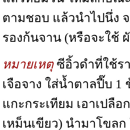
ตามชอบ แล้วนำไปนึ่ง จน
รองก้นจาน (หรือจะใช้ ผ
หมายเหตุ
ซีอิ้วดำที่ใช้
เจือจาง ใส่น้ำตาลปี๊บ 1 
แกะกระเทียม เอาเปลือกออ
เหม็นเขียว) นำมาโขลก ใ