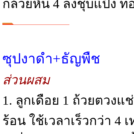
กล้วยหั่น 4 ลงชุบแป้ง
ซุปงาดำ+ธัญพืช
ส่วนผสม
1. ลูกเดือย 1 ถ้วยตวงแช
ร้อน ใช้เวลาเร็วกว่า 4 เท